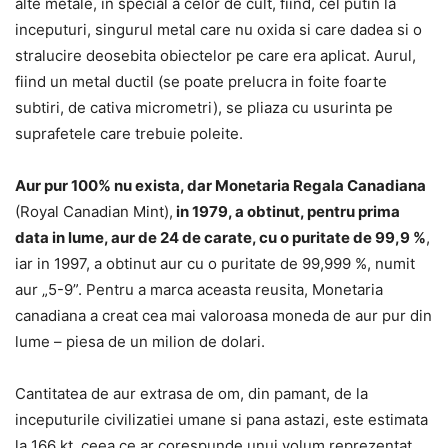
alte metale, in special a celor de cult, fiind, cel putin la
inceputuri, singurul metal care nu oxida si care dadea si o
stralucire deosebita obiectelor pe care era aplicat. Aurul,
fiind un metal ductil (se poate prelucra in foite foarte
subtiri, de cativa micrometri), se pliaza cu usurinta pe
suprafetele care trebuie poleite.
Aur pur 100% nu exista, dar Monetaria Regala Canadiana
(Royal Canadian Mint),
in 1979, a obtinut, pentru prima
data in lume, aur de 24 de carate, cu o puritate de 99,9 %
,
iar in 1997, a obtinut aur cu o puritate de 99,999 %, numit
aur
„5-9”. Pentru a marca aceasta reusita, Monetaria
canadiana a creat cea mai valoroasa moneda de aur pur din
lume – piesa de un milion de dolari.
Cantitatea de aur extrasa de om, din pamant, de la
inceputurile civilizatiei umane si pana astazi, este estimata
la 166 kt, ceea ce ar corespunde unui volum reprezentat