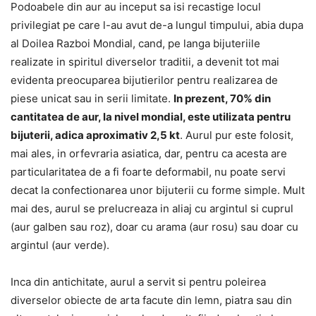
Podoabele din aur au inceput sa isi recastige locul
privilegiat pe care l-au avut de-a lungul timpului, abia dupa
al Doilea Razboi Mondial, cand, pe langa bijuteriile
realizate in spiritul diverselor traditii, a devenit tot mai
evidenta preocuparea bijutierilor pentru realizarea de
piese unicat sau in serii limitate.
In prezent, 70% din
cantitatea de aur, la nivel mondial, este utilizata pentru
bijuterii, adica aproximativ 2,5 kt
. Aurul pur este folosit,
mai ales, in orfevraria asiatica, dar, pentru ca acesta are
particularitatea de a fi foarte deformabil, nu poate servi
decat la confectionarea unor bijuterii cu forme simple. Mult
mai des, aurul se prelucreaza in aliaj cu argintul si cuprul
(aur galben sau roz), doar cu arama (aur rosu) sau doar cu
argintul (aur verde).
Inca din antichitate, aurul a servit si pentru poleirea
diverselor obiecte de arta facute din lemn, piatra sau din