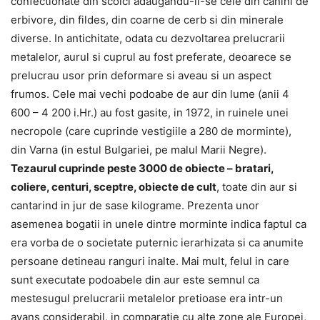
confectionate din scoici adaugandu-li-se cele din canini de
erbivore, din fildes, din coarne de cerb si din minerale
diverse. In antichitate, odata cu dezvoltarea prelucrarii
metalelor, aurul si cuprul au fost preferate, deoarece se
prelucrau usor prin deformare si aveau si un aspect
frumos. Cele mai vechi podoabe de aur din lume (anii 4
600 – 4 200 i.Hr.) au fost gasite, in 1972, in ruinele unei
necropole (care cuprinde vestigiile a 280 de morminte),
din Varna (in estul Bulgariei, pe malul Marii Negre).
Tezaurul cuprinde peste 3000 de obiecte – bratari,
coliere, centuri, sceptre, obiecte de cult
, toate din aur si
cantarind in jur de sase kilograme. Prezenta unor
asemenea bogatii in unele dintre morminte indica faptul ca
era vorba de o societate puternic ierarhizata si ca anumite
persoane detineau ranguri inalte. Mai mult, felul in care
sunt executate podoabele din aur este semnul ca
mestesugul prelucrarii metalelor pretioase era intr-un
avans considerabil, in comparatie cu alte zone ale Europei,