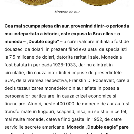
Monede de aur
Cea mai scumpa piesa din aur, provenind dintr-o perioada
mai indepartata a istoriei, este expusa la Bruxelles – o
moneda –
„D
ouble eagle
”
– a carei valoare initiala a fost de
douazeci de dolari, in prezent fiind evaluata de specialisti
la 7,5 milioane de dolari, datorita raritatii sale. Moneda a
fost batuta in perioada 1928-1933, dar nu a intrat in
circulatie, din cauza interdictiei impuse de presedintele
SUA, de la vremea respectiva, Franklin D. Roosevelt, care a
decis tezaurizarea monedelor din aur aflate in posesia
persoanelor particulare, in cauza crizei economice si
financiare. Atunci, peste 400 000 de monede de aur au fost
transformate in lingouri, scapand, insa, nu se stie in ce fel,
mai multe monede, cateva fiind gasite, in 1952, de catre
serviciile secrete americane.
Moneda „Double eagle” pare