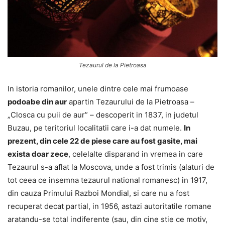
Tezaurul de la Pietroasa
In istoria romanilor, unele dintre cele mai frumoase
podoabe din aur
apartin Tezaurului de la Pietroasa –
„Closca cu puii de aur” – descoperit in 1837, in judetul
Buzau, pe teritoriul localitatii care i-a dat numele.
In
prezent, din cele 22 de piese care au fost gasite, mai
exista doar zece
, celelalte disparand in vremea in care
Tezaurul s-a aflat la Moscova, unde a fost trimis (alaturi de
tot ceea ce insemna tezaurul national romanesc) in 1917,
din cauza Primului Razboi Mondial, si care nu a fost
recuperat decat partial, in 1956, astazi autoritatile romane
aratandu-se total indiferente (sau, din cine stie ce motiv,