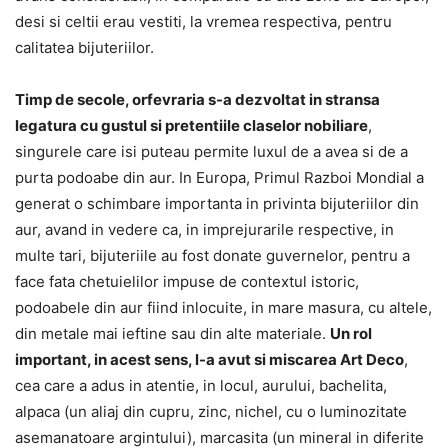
desi si celtii erau vestiti, la vremea respectiva, pentru
calitatea bijuteriilor.
Timp de secole, orfevraria s-a dezvoltat in stransa
legatura cu gustul si pretentiile claselor nobiliare
,
singurele care isi puteau permite luxul de a avea si de a
purta podoabe din aur. In Europa, Primul Razboi Mondial a
generat o schimbare importanta in privinta bijuteriilor din
aur, avand in vedere ca, in imprejurarile respective, in
multe tari, bijuteriile au fost donate guvernelor, pentru a
face fata chetuielilor impuse de contextul istoric,
podoabele din aur fiind inlocuite, in mare masura, cu altele,
din metale mai ieftine sau din alte materiale.
Un rol
important, in acest sens, l-a avut si miscarea Art Deco
,
cea care a adus in atentie, in locul, aurului, bachelita,
alpaca (un aliaj din cupru, zinc, nichel, cu o luminozitate
asemanatoare argintului), marcasita (un mineral in diferite