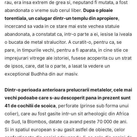
rau, era insa extrem de grea si, neputand fi mutata, a fost
abandonata o vreme sub cerul liber.
Dupa o ploaie
torentiala, un calugar dintr-un templu din apropiere
,
incercand sa vada in ce stare mai este vechea statuie
abandonata, a constatat ca, intr-o parte a ei, iesise la iveala
o bucata de metal stralucitor. A curatit-o, pentru ca, se
pare, in timpurile vechi, pentru a fi aparata, in cine stie ce
imprejurari vitrege ale istoriei, fusese acoperita cu un strat
de ipsos, care, dat la o parte, a lasat la vedere un
exceptional Budhha din aur masiv.
Dintr-o perioada anterioara prelucrarii metalelor, cele mai
vechi podoabe care s-au descoperit pana in prezent sunt
41 de cochilii de scoica
, perforate (prinse sub forma unui
colier), care au fost gasite intr-un sit arheologic din Africa
de Sud, la Blombos, datate ca avand peste 70 000 de ani.
Si in spatiul european s-au gasit astfel de obiecte, celor