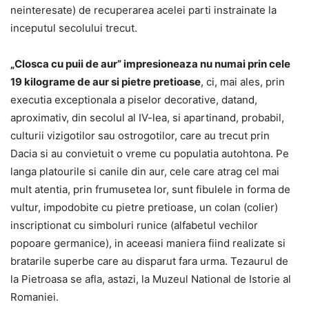
neinteresate) de recuperarea acelei parti instrainate la
inceputul secolului trecut.
„Closca cu puii de aur” impresioneaza nu numai prin cele
19 kilograme de aur si pietre pretioase
, ci, mai ales, prin
executia exceptionala a piselor decorative, datand,
aproximativ, din secolul al IV-lea, si apartinand, probabil,
culturii vizigotilor sau ostrogotilor, care au trecut prin
Dacia si au convietuit o vreme cu populatia autohtona. Pe
langa platourile si canile din aur, cele care atrag cel mai
mult atentia, prin frumusetea lor, sunt fibulele in forma de
vultur, impodobite cu pietre pretioase, un colan (colier)
inscriptionat cu simboluri runice (alfabetul vechilor
popoare germanice), in aceeasi maniera fiind realizate si
bratarile superbe care au disparut fara urma. Tezaurul de
la Pietroasa se afla, astazi, la Muzeul National de Istorie al
Romaniei.