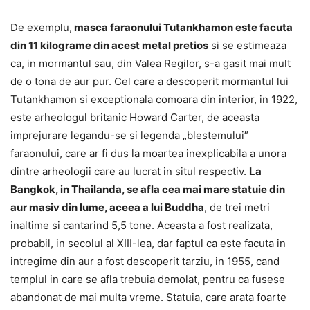
De exemplu,
masca faraonului Tutankhamon este facuta
din 11 kilograme din acest metal pretios
si se estimeaza
ca, in mormantul sau, din Valea Regilor, s-a gasit mai mult
de o tona de aur pur. Cel care a descoperit mormantul lui
Tutankhamon si exceptionala comoara din interior, in 1922,
este arheologul britanic Howard Carter, de aceasta
imprejurare legandu-se si legenda
„
blestemulu
i”
faraonului, care ar fi dus la moartea inexplicabila a unora
dintre arheologii care au lucrat in situl respectiv.
La
Bangkok, in Thailanda, se afla cea mai mare statuie din
aur masiv din lume, aceea a lui Buddha
, de trei metri
inaltime si cantarind 5,5 tone. Aceasta a fost realizata,
probabil, in secolul al XIII-lea, dar faptul ca este facuta in
intregime din aur a fost descoperit tarziu, in 1955, cand
templul in care se afla trebuia demolat, pentru ca fusese
abandonat de mai multa vreme. Statuia, care arata foarte