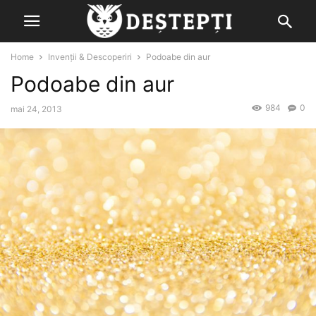
Home
Invenții & Descoperiri
Podoabe din aur
Podoabe din aur
984
0
mai 24, 2013