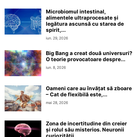
Microbiomul intestinal,
alimentele ultraprocesate şi
legătura ascunsă cu starea de
spirit,...
iun. 29, 2026
Big Bang a creat două universuri?
O teorie provocatoare despre...
iun. 8, 2026
Oameni care au învățat să zboare
– Cat de flexibilă este,...
mai 28, 2026
Zona de incertitudine din creier
şi rolul său misterios. Neuronii
curiozităţii