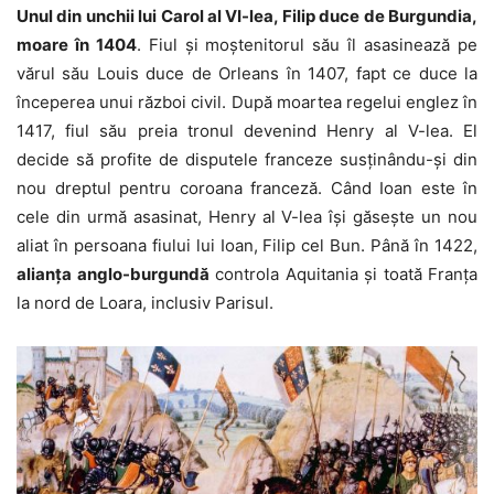
Unul din unchii lui Carol al VI-lea, Filip duce de Burgundia,
moare în 1404
. Fiul și moștenitorul său îl asasinează pe
vărul său Louis duce de Orleans în 1407, fapt ce duce la
începerea unui război civil. După moartea regelui englez în
1417, fiul său preia tronul devenind Henry al V-lea. El
decide să profite de disputele franceze susținându-și din
nou dreptul pentru coroana franceză. Când Ioan este în
cele din urmă asasinat, Henry al V-lea își găsește un nou
aliat în persoana fiului lui Ioan, Filip cel Bun. Până în 1422,
alianța anglo-burgundă
controla Aquitania și toată Franța
la nord de Loara, inclusiv Parisul.