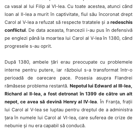
ca vasal al lui Filip al VI-lea. Cu toate acestea, atunci când
Ioan al II-lea a murit în captivitate, fiul său încoronat drept
Carol al V-lea a refuzat să respecte tratatele și a
redeschis
conflictul
. De data aceasta, francezii i-au pus în defensivă
pe englezi până la moartea lui Carol al V-lea în 1380, când
progresele s-au oprit.
După 1380, ambele țări erau preocupate cu problemele
interne pentru putere, iar războiul s-a transformat într-o
perioadă de oarecare pace. Posesia asupra Flandrei
rămăsese problema restantă.
Nepotul lui Edward al III-lea,
Richard al II-lea, a fost detronat în 1399 de către un alt
nepot, ce avea să devină Henry al IV-lea
. În Franța, frații
lui Carol al V-lea se luptau pentru dreptul de a administra
țara în numele lui Carol al VI-lea, care suferea de crize de
nebunie și nu era capabil să conducă.