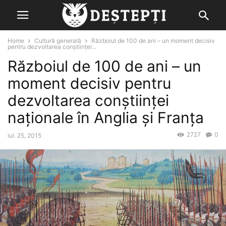
Home
Cultură generală
Războiul de 100 de ani – un moment decisiv
pentru dezvoltarea conștiinței...
Războiul de 100 de ani – un
moment decisiv pentru
dezvoltarea conștiinței
naționale în Anglia şi Franţa
2727
0
iul. 25, 2015