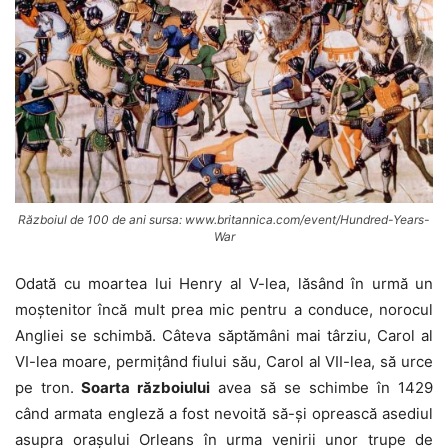
Războiul de 100 de ani sursa: www.britannica.com/event/Hundred-Years-
War
Odată cu moartea lui Henry al V-lea, lăsând în urmă un
moștenitor încă mult prea mic pentru a conduce, norocul
Angliei se schimbă. Câteva săptămâni mai târziu, Carol al
VI-lea moare, permițând fiului său, Carol al VII-lea, să urce
pe tron.
Soarta războiului
avea să se schimbe în 1429
când armata engleză a fost nevoită să-și oprească asediul
asupra orașului Orleans în urma venirii unor trupe de