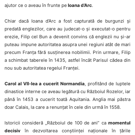
ajutor ce o aveau în frunte pe
Ioana d’Arc
.
Chiar dacă Ioana d’Arc a fost capturată de burgunzi și
predată englezilor, care au judecat-o și executat-o pentru
erezie, Filip cel Bun a devenit convins că englezii nu și-ar
puteau impune autoritatea asupra unei regiuni atât de mari
precum Franța fără susținerea nobilimii. Prin urmare, Filip
a schimbat taberele în 1435, astfel încât Parisul cădea din
nou sub autoritatea regelui Franței.
Carol al VII-lea a cucerit Normandia
, profitând de luptele
dinastice interne ce aveau legătură cu Războiul Rozelor, iar
până în 1453 a cucerit toată Aquitania. Anglia mai păstra
doar Calais, la care a renunțat în cele din urmă în 1558.
Istoricii consideră „Războiul de 100 de ani” ca
momentul
decisiv
în dezvoltarea conștiinței naționale în țările