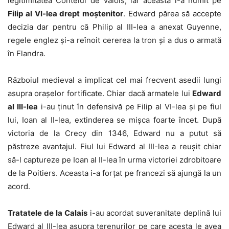
legitimitatea Contelui de Valois, iar aceasta l-a numit pe
Filip al VI-lea drept moștenitor
. Edward părea să accepte
decizia dar pentru că Philip al III-lea a anexat Guyenne,
regele englez și-a reînoit cererea la tron și a dus o armată
în Flandra.
Războiul medieval a implicat cel mai frecvent asedii lungi
asupra orașelor fortificate. Chiar dacă armatele lui
Edward
al III-lea
i-au ținut în defensivă pe Filip al VI-lea și pe fiul
lui, Ioan al II-lea, extinderea se mișca foarte încet. După
victoria de la Crecy din 1346, Edward nu a putut să
păstreze avantajul. Fiul lui Edward al III-lea a reușit chiar
să-l captureze pe Ioan al II-lea în urma victoriei zdrobitoare
de la Poitiers. Aceasta i-a forțat pe francezi să ajungă la un
acord.
Tratatele de la Calais
i-au acordat suveranitate deplină lui
Edward al III-lea asupra terenurilor pe care acesta le avea