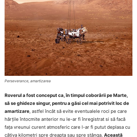
Perseverance, amartizarea
Roverul a fost conceput ca, în timpul coborârii pe Marte,
să se ghideze singur, pentru a găsi cel mai potrivit loc de
amartizare
, astfel încât să evite eventualele roci pe care
hărţile întocmite anterior nu le-ar fi înregistrat si să facă
faţa vreunui curent atmosferic care l-ar fi putut deplasa cu
câţiva kilometri spre dreapta sau spre stânga.
Această