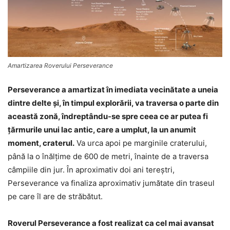
Amartizarea Roverului Perseverance
Perseverance a amartizat în imediata vecinătate a uneia
dintre delte şi, în timpul explorării, va traversa o parte din
această zonă, îndreptându-se spre ceea ce ar putea fi
ţărmurile unui lac antic, care a umplut, la un anumit
moment, craterul.
Va urca apoi pe marginile craterului,
până la o înălţime de 600 de metri, înainte de a traversa
câmpiile din jur. În aproximativ doi ani tereştri,
Perseverance va finaliza aproximativ jumătate din traseul
pe care îl are de străbătut.
Roverul Perseverance a fost realizat ca cel mai avansat