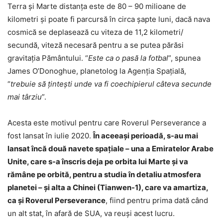
Terra şi Marte distanţa este de 80 – 90 milioane de
kilometri şi poate fi parcursă în circa şapte luni, dacă nava
cosmică se deplasează cu viteza de 11,2 kilometri/
secundă, viteză necesară pentru a se putea părăsi
gravitaţia Pământului. “
Este ca o pasă la fotbal
”, spunea
James O’Donoghue, planetolog la Agenția Spațială,
“
trebuie să țintești unde va fi coechipierul câteva secunde
mai târziu
”.
Acesta este motivul pentru care Roverul Perseverance a
fost lansat în iulie 2020.
În aceeaşi perioadă, s-au mai
lansat încă două navete spaţiale – una a Emiratelor Arabe
Unite, care s-a înscris deja pe orbita lui Marte şi va
rămâne pe orbită, pentru a studia în detaliu atmosfera
planetei – şi alta a Chinei (Tianwen-1), care va amartiza,
ca şi Roverul Perseverance
, fiind pentru prima dată când
un alt stat, în afară de SUA, va reuşi acest lucru.