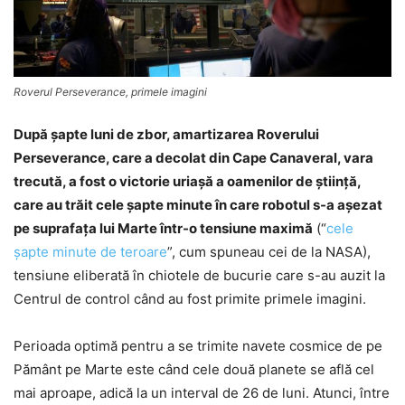
Roverul Perseverance, primele imagini
După şapte luni de zbor, amartizarea Roverului
Perseverance, care a decolat din Cape Canaveral, vara
trecută, a fost o victorie uriaşă a oamenilor de ştiinţă,
care au trăit cele şapte minute în care robotul s-a aşezat
pe suprafaţa lui Marte într-o tensiune maximă
(“
cele
şapte minute de teroare
”, cum spuneau cei de la NASA),
tensiune eliberată în chiotele de bucurie care s-au auzit la
Centrul de control când au fost primite primele imagini.
Perioada optimă pentru a se trimite navete cosmice de pe
Pământ pe Marte este când cele două planete se află cel
mai aproape, adică la un interval de 26 de luni. Atunci, între