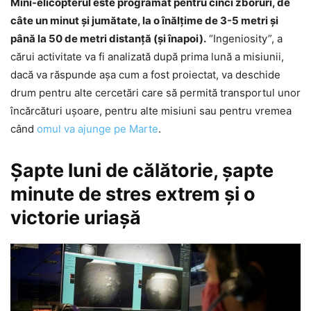
Mini-elicopterul este programat pentru cinci zboruri, de
câte un minut şi jumătate, la o înălţime de 3-5 metri şi
până la 50 de metri distanţă (şi înapoi).
“Ingeniosity”, a
cărui activitate va fi analizată după prima lună a misiunii,
dacă va răspunde aşa cum a fost proiectat, va deschide
drum pentru alte cercetări care să permită transportul unor
încărcături uşoare, pentru alte misiuni sau pentru vremea
când
omul va ajunge pe Marte
.
Şapte luni de călătorie, şapte
minute de stres extrem şi o
victorie uriaşă