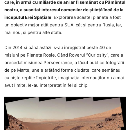
care, în urmă cu miliarde de ani ar fi semănat cu Pământul
nostru, a suscitat interesul oamenilor de ştiinţă încă de la
începutul Erei Spaţiale
. Explorarea acestei planete a fost
un obiectiv major atât pentru SUA, cât şi pentru Rusia, iar,
mai nou, şi pentru alte state.
Din 2014 şi până astăzi, s-au înregistrat peste 40 de
misiuni pe Planeta Rosie. Când Roverul “Curiosity”, care a
precedat misiunea Perseverance, a făcut publice fotografii
de pe Marte, unele arătând forme ciudate, care semănau
cu nişte reptile împietrite, imaginaţia internauţilor nu a mai
avut limite, le-au interpretat în fel şi chip.