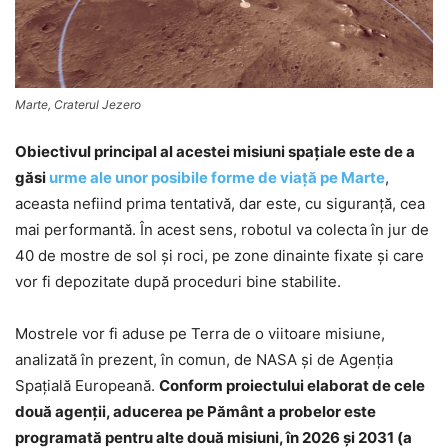
Marte, Craterul Jezero
Obiectivul principal al acestei misiuni spaţiale este de a
găsi
urme ale unor posibile forme de viaţă pe Marte
,
aceasta nefiind prima tentativă, dar este, cu siguranţă, cea
mai performantă. În acest sens, robotul va colecta în jur de
40 de mostre de sol şi roci, pe zone dinainte fixate şi care
vor fi depozitate după proceduri bine stabilite.
Mostrele vor fi aduse pe Terra de o viitoare misiune,
analizată în prezent, în comun, de NASA şi de Agenţia
Spaţială Europeană.
Conform proiectului elaborat de cele
două agenţii, aducerea pe Pământ a probelor este
programată pentru alte două misiuni, în 2026 şi 2031 (a