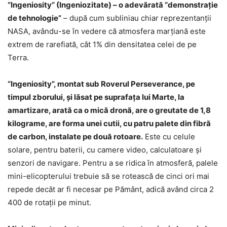
“Ingeniosity” (Ingeniozitate) – o adevărată “demonstraţie
de tehnologie”
– după cum subliniau chiar reprezentanţii
NASA, avându-se în vedere că atmosfera marţiană este
extrem de rarefiată, cât 1% din densitatea celei de pe
Terra.
“Ingeniosity”, montat sub Roverul Perseverance, pe
timpul zborului, şi lăsat pe suprafaţa lui Marte, la
amartizare, arată ca o mică dronă, are o greutate de 1,8
kilograme, are forma unei cutii, cu patru palete din fibră
de carbon, instalate pe două rotoare.
Este cu celule
solare, pentru baterii, cu camere video, calculatoare şi
senzori de navigare. Pentru a se ridica în atmosferă, palele
mini-elicopterului trebuie să se rotească de cinci ori mai
repede decât ar fi necesar pe Pământ, adică având circa 2
400 de rotaţii pe minut.