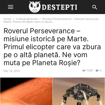
Home
Cultură generală
Roverul Perseverance – misiune istorică pe
Marte. Primul elicopter care va zbura...
Roverul Perseverance –
misiune istorică pe Marte.
Primul elicopter care va zbura
pe o altă planetă. Ne vom
muta pe Planeta Roşie?
1087
0
feb. 19, 2021