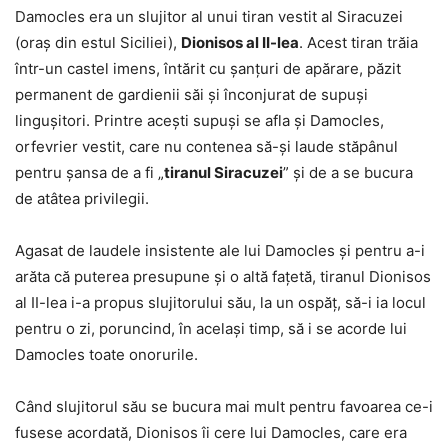
Damocles era un slujitor al unui tiran vestit al Siracuzei
(oraș din estul Siciliei),
Dionisos al II-lea
. Acest tiran trăia
într-un castel imens, întărit cu șanțuri de apărare, păzit
permanent de gardienii săi și înconjurat de supuși
lingușitori. Printre acești supuși se afla și Damocles,
orfevrier vestit, care nu contenea să-și laude stăpânul
pentru șansa de a fi „
tiranul Siracuzei
” și de a se bucura
de atâtea privilegii.
Agasat de laudele insistente ale lui Damocles și pentru a-i
arăta că puterea presupune și o altă fațetă, tiranul Dionisos
al II-lea i-a propus slujitorului său, la un ospăț, să-i ia locul
pentru o zi, poruncind, în același timp, să i se acorde lui
Damocles toate onorurile.
Când slujitorul său se bucura mai mult pentru favoarea ce-i
fusese acordată, Dionisos îi cere lui Damocles, care era