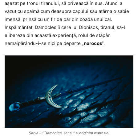
așezat pe tronul tiranului, să privească în sus. Atunci a
văzut cu spaimă cum deasupra capului său atârna o sabie
imensă, prinsă cu un fir de păr din coada unui cal.
Înspăimântat, Damocles îi cere lui Dionisos, tiranul, să-l
elibereze din această experiență, rolul de stăpân
nemaipărându-i-se nici pe departe „
norocos
”.
Sabia lui Damocles, sensul si originea expresiei