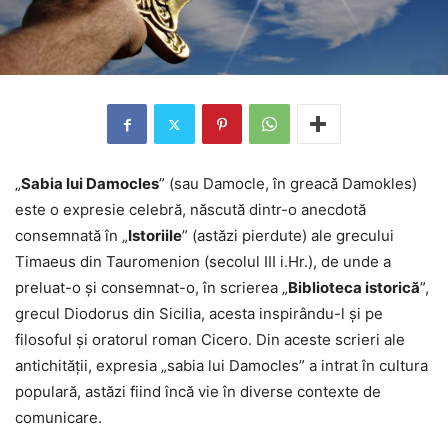
„
Sabia lui Damocles
” (sau Damocle, în greacă Damokles)
este o expresie celebră, născută dintr-o anecdotă
consemnată în „
Istoriile
” (astăzi pierdute) ale grecului
Timaeus din Tauromenion (secolul III i.Hr.), de unde a
preluat-o și consemnat-o, în scrierea „
Biblioteca istorică
”,
grecul Diodorus din Sicilia, acesta inspirându-l și pe
filosoful și oratorul roman Cicero. Din aceste scrieri ale
antichității, expresia „sabia lui Damocles” a intrat în cultura
populară, astăzi fiind încă vie în diverse contexte de
comunicare.