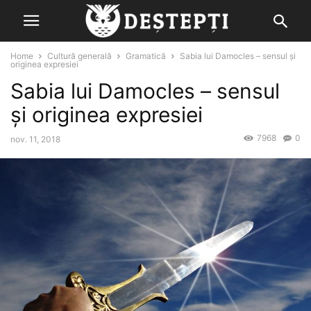
Home
Cultură generală
Gramatică
Sabia lui Damocles – sensul şi
originea expresiei
Sabia lui Damocles – sensul
şi originea expresiei
7968
0
nov. 11, 2018