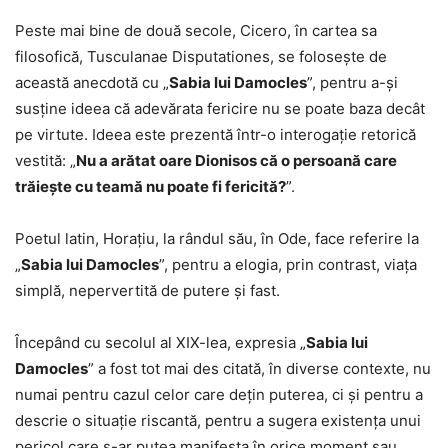
Peste mai bine de două secole, Cicero, în cartea sa
filosofică, Tusculanae Disputationes, se folosește de
această anecdotă cu „
Sabia lui Damocles
”, pentru a-și
susține ideea că adevărata fericire nu se poate baza decât
pe virtute. Ideea este prezentă într-o interogație retorică
vestită: „
Nu a arătat oare Dionisos că o persoană care
trăiește cu teamă nu poate fi fericită?
”.
Poetul latin, Horațiu, la rândul său, în Ode, face referire la
„
Sabia lui Damocles
”, pentru a elogia, prin contrast, viața
simplă, nepervertită de putere și fast.
Începând cu secolul al XIX-lea, expresia „
Sabia lui
Damocles
” a fost tot mai des citată, în diverse contexte, nu
numai pentru cazul celor care dețin puterea, ci și pentru a
descrie o situație riscantă, pentru a sugera existența unui
pericol care s-ar putea manifesta în orice moment sau