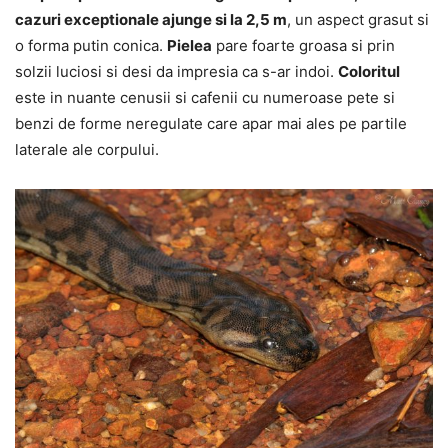
cazuri exceptionale ajunge si la 2,5 m
, un aspect grasut si
o forma putin conica.
Pielea
pare foarte groasa si prin
solzii luciosi si desi da impresia ca s-ar indoi.
Coloritul
este in nuante cenusii si cafenii cu numeroase pete si
benzi de forme neregulate care apar mai ales pe partile
laterale ale corpului.