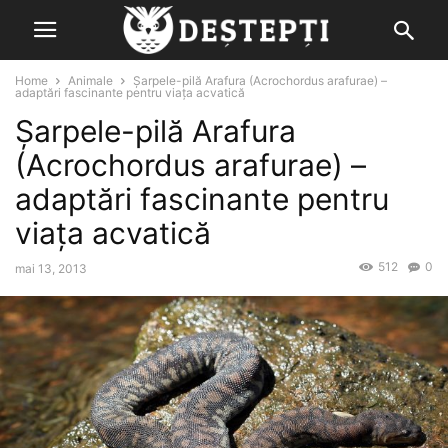
Home
Animale
Șarpele-pilă Arafura (Acrochordus arafurae) –
adaptări fascinante pentru viața acvatică
Șarpele-pilă Arafura
(Acrochordus arafurae) –
adaptări fascinante pentru
viața acvatică
512
0
mai 13, 2013