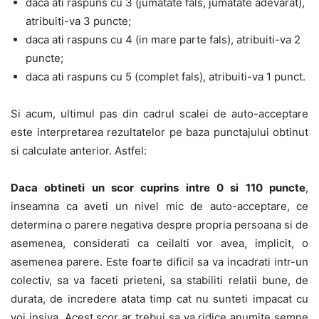
daca ati raspuns cu 3 (jumatate fals, jumatate adevarat),
atribuiti-va 3 puncte;
daca ati raspuns cu 4 (in mare parte fals), atribuiti-va 2
puncte;
daca ati raspuns cu 5 (complet fals), atribuiti-va 1 punct.
Si acum, ultimul pas din cadrul scalei de auto-acceptare
este interpretarea rezultatelor pe baza punctajului obtinut
si calculate anterior. Astfel:
Daca obtineti un scor cuprins intre 0 si 110 puncte
,
inseamna ca aveti un nivel mic de auto-acceptare, ce
determina o parere negativa despre propria persoana si de
asemenea, considerati ca ceilalti vor avea, implicit, o
asemenea parere. Este foarte dificil sa va incadrati intr-un
colectiv, sa va faceti prieteni, sa stabiliti relatii bune, de
durata, de incredere atata timp cat nu sunteti impacat cu
voi insiva. Acest scor ar trebui sa va ridice anumite semne