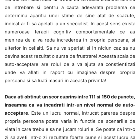
de intrebare si pentru a cauta adevarata problema ce
determina aparitia unei stime de sine atat de scazute,
indicat ar fi sa apelati la un specialist. In acest sens exista
numeroase terapii cognitiv comportamentale ce au
menirea de a va reda increderea in propria persoana, si
ulterior in ceilalti. Sa nu va speriati si in niciun caz sa nu
devina acest rezultat o sursa de frustrare! Aceasta scala de
auto-acceptare are rolul de a va ajuta sa constientizati
unde va aflati in raport cu imaginea despre propria
persoana si sa luati masuri in aceasta privinta!
Daca ati obtinut un scor cuprins intre 111 si 150 de puncte,
inseamna ca va incadrati intr-un nivel normal de auto-
acceptare
. Este un lucru normal, intrucat parerea despre
propria persoana poate varia in functie de scenariile de
viata in care trebuie sa ne jucam rolurile, Se poate ca intr-o
zi sa aveti intr-o zi rezultate foarte bune si acest lucru sa