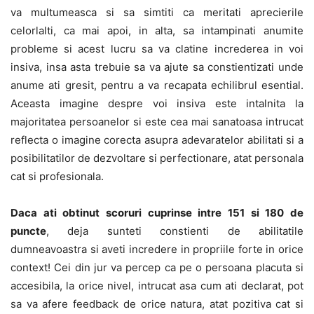
va multumeasca si sa simtiti ca meritati aprecierile
celorlalti, ca mai apoi, in alta, sa intampinati anumite
probleme si acest lucru sa va clatine increderea in voi
insiva, insa asta trebuie sa va ajute sa constientizati unde
anume ati gresit, pentru a va recapata echilibrul esential.
Aceasta imagine despre voi insiva este intalnita la
majoritatea persoanelor si este cea mai sanatoasa intrucat
reflecta o imagine corecta asupra adevaratelor abilitati si a
posibilitatilor de dezvoltare si perfectionare, atat personala
cat si profesionala.
Daca ati obtinut scoruri cuprinse intre 151 si 180 de
puncte
, deja sunteti constienti de abilitatile
dumneavoastra si aveti incredere in propriile forte in orice
context! Cei din jur va percep ca pe o persoana placuta si
accesibila, la orice nivel, intrucat asa cum ati declarat, pot
sa va afere feedback de orice natura, atat pozitiva cat si