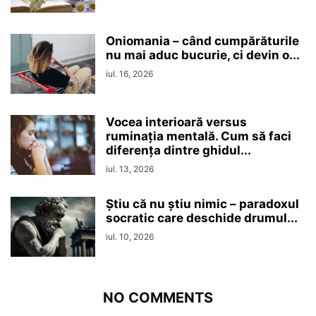
Oniomania – când cumpărăturile
nu mai aduc bucurie, ci devin o...
iul. 16, 2026
Vocea interioară versus
ruminaţia mentală. Cum să faci
diferența dintre ghidul...
iul. 13, 2026
Ştiu că nu ştiu nimic – paradoxul
socratic care deschide drumul...
iul. 10, 2026
NO COMMENTS