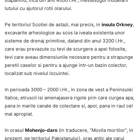
stapanind, inca din anii 4000 i.Hr., mestesugul modelarii
lutului cu ajutorul rotii olarului.
Pe teritoriul Scotiei de astazi, mai precis, in
insula Orkney
,
excavarile arheologice au scos la iveala existenta unor
sisteme de drenaj primitive, datand din anul 3200 i.Hr.,
care erau prevazute cu tevi de scurgere a apei folosite,
tevi care aveau dimensiunile necesare pentru a strapunge
peretii caselor si pentru a ajunge intr-un bazin colector,
localizat sub nivelul locuintei.
In perioada 3000 – 2000 i.Hr., in zona de vest a Peninsulei
Italice, etruscii isi amenajasera rigole prin care curgea apa,
pana in marile canale de colectare si, apoi, pana in raul cel
mai apropiat.
In orasul
Mohenjo-daro
(in traducere, “Movila mortilor”, in
prezent, pe teritoriul Pakistanului), oras antic ale carui