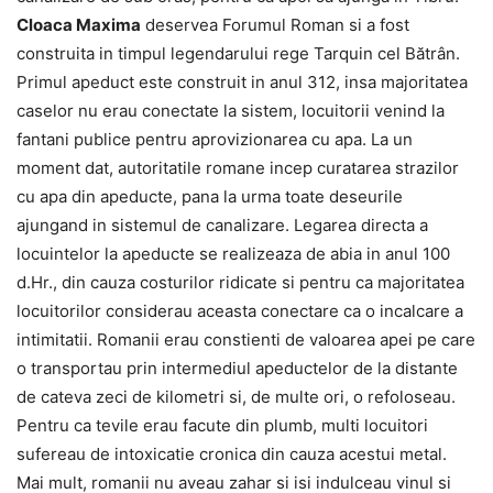
Cloaca Maxima
deservea Forumul Roman si a fost
construita in timpul legendarului rege Tarquin cel Bătrân.
Primul apeduct este construit in anul 312, insa majoritatea
caselor nu erau conectate la sistem, locuitorii venind la
fantani publice pentru aprovizionarea cu apa. La un
moment dat, autoritatile romane incep curatarea strazilor
cu apa din apeducte, pana la urma toate deseurile
ajungand in sistemul de canalizare. Legarea directa a
locuintelor la apeducte se realizeaza de abia in anul 100
d.Hr., din cauza costurilor ridicate si pentru ca majoritatea
locuitorilor considerau aceasta conectare ca o incalcare a
intimitatii. Romanii erau constienti de valoarea apei pe care
o transportau prin intermediul apeductelor de la distante
de cateva zeci de kilometri si, de multe ori, o refoloseau.
Pentru ca tevile erau facute din plumb, multi locuitori
sufereau de intoxicatie cronica din cauza acestui metal.
Mai mult, romanii nu aveau zahar si isi indulceau vinul si