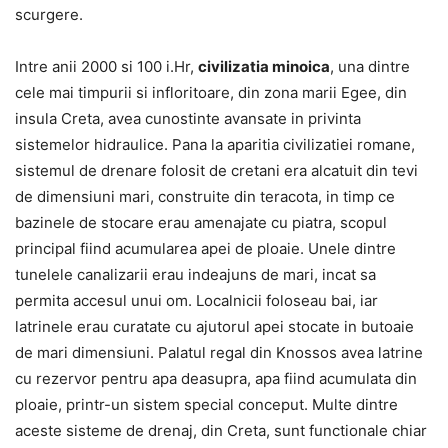
scurgere.
Intre anii 2000 si 100 i.Hr,
civilizatia minoica
, una dintre
cele mai timpurii si infloritoare, din zona marii Egee, din
insula Creta, avea cunostinte avansate in privinta
sistemelor hidraulice. Pana la aparitia civilizatiei romane,
sistemul de drenare folosit de cretani era alcatuit din tevi
de dimensiuni mari, construite din teracota, in timp ce
bazinele de stocare erau amenajate cu piatra, scopul
principal fiind acumularea apei de ploaie. Unele dintre
tunelele canalizarii erau indeajuns de mari, incat sa
permita accesul unui om. Localnicii foloseau bai, iar
latrinele erau curatate cu ajutorul apei stocate in butoaie
de mari dimensiuni. Palatul regal din Knossos avea latrine
cu rezervor pentru apa deasupra, apa fiind acumulata din
ploaie, printr-un sistem special conceput. Multe dintre
aceste sisteme de drenaj, din Creta, sunt functionale chiar