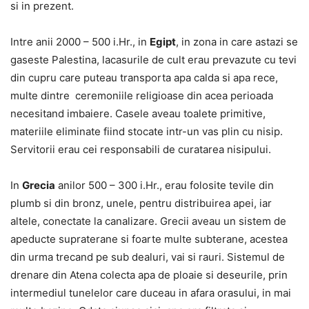
si in prezent.
Intre anii 2000 – 500 i.Hr., in
Egipt
, in zona in care astazi se
gaseste Palestina, lacasurile de cult erau prevazute cu tevi
din cupru care puteau transporta apa calda si apa rece,
multe dintre ceremoniile religioase din acea perioada
necesitand imbaiere. Casele aveau toalete primitive,
materiile eliminate fiind stocate intr-un vas plin cu nisip.
Servitorii erau cei responsabili de curatarea nisipului.
In
Grecia
anilor 500 – 300 i.Hr., erau folosite tevile din
plumb si din bronz, unele, pentru distribuirea apei, iar
altele, conectate la canalizare. Grecii aveau un sistem de
apeducte supraterane si foarte multe subterane, acestea
din urma trecand pe sub dealuri, vai si rauri. Sistemul de
drenare din Atena colecta apa de ploaie si deseurile, prin
intermediul tunelelor care duceau in afara orasului, in mai