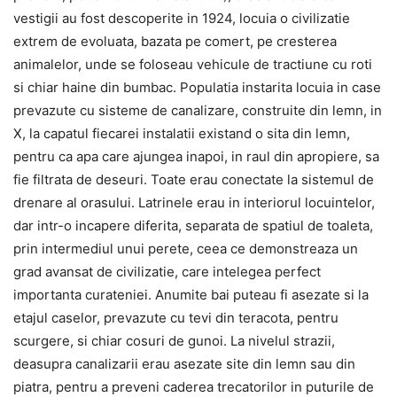
vestigii au fost descoperite in 1924, locuia o civilizatie
extrem de evoluata, bazata pe comert, pe cresterea
animalelor, unde se foloseau vehicule de tractiune cu roti
si chiar haine din bumbac. Populatia instarita locuia in case
prevazute cu sisteme de canalizare, construite din lemn, in
X, la capatul fiecarei instalatii existand o sita din lemn,
pentru ca apa care ajungea inapoi, in raul din apropiere, sa
fie filtrata de deseuri. Toate erau conectate la sistemul de
drenare al orasului. Latrinele erau in interiorul locuintelor,
dar intr-o incapere diferita, separata de spatiul de toaleta,
prin intermediul unui perete, ceea ce demonstreaza un
grad avansat de civilizatie, care intelegea perfect
importanta curateniei. Anumite bai puteau fi asezate si la
etajul caselor, prevazute cu tevi din teracota, pentru
scurgere, si chiar cosuri de gunoi. La nivelul strazii,
deasupra canalizarii erau asezate site din lemn sau din
piatra, pentru a preveni caderea trecatorilor in puturile de