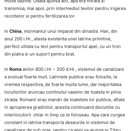
multe bazine. Odata ajunsa aici, apa era filtrata si
transmisa, mai apoi, prin intermediul tevilor pentru irigarea
recoltelor si pentru fertilizarea lor.
In
China
, mormantul unui imparat din dinastia Han, din
anul 200 i.Hr., atesta existenta unei latrine primitive,
perfect utilata cu tevi pentru transportul apei, cu un tron
din piatra si un suport pentru brat.
In
Roma
anilor 800 i.Hr – 300 d.Hr., sistemul de canalizare
a evoluat foarte mult. Latrinele publice erau folosite, la
vremea respectiva, de foarte multa lume, dar majoritatea
locuitorilor aruncau continutul vaselor de toaleta in plina
strada. Romanii erau mandri de toaletele lor publice, aflate
in apropierea gradinilor, acestia continuand discutiile cu
interlocutorii chiar in timp ce le foloseau. Apa care curgea
constant in latrina transporta deseurile in sistemul de
canalizare de sub oras, pentru ca apoi sa ajunga in Tibru.