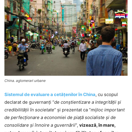
China. aglomerari urbane
Sistemul de evaluare a cetăţenilor în China
, cu scopul
declarat de guvernanţi “
de conştientizare a integrităţii şi
credibilităţii în societate
” şi prezentat ca “
mijloc important
de perfecţionare a economiei de piaţă socialiste şi de
consolidare şi înnoire a guvernării
”,
vizează, în mare,