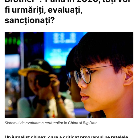
fi urmăriţi, evaluaţi,
sancţionaţi?
Sistemul de evaluare a cetăţenilor în China si Big Data
Un jurnalist chinez, care a criticat programul pe reţelele