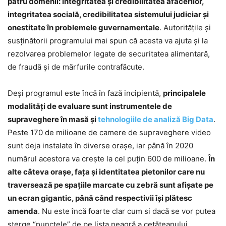
patru domenii: integritatea şi credibilitatea afacerilor,
integritatea socială, credibilitatea sistemului judiciar şi
onestitate în problemele guvernamentale
. Autorităţile şi
susţinătorii programului mai spun că acesta va ajuta şi la
rezolvarea problemelor legate de securitatea alimentară,
de fraudă şi de mărfurile contrafăcute.
Deşi programul este încă în fază incipientă,
principalele
modalităţi de evaluare sunt instrumentele de
supraveghere în masă şi
tehnologiile de analiză Big Data
.
Peste 170 de milioane de camere de supraveghere video
sunt deja instalate în diverse oraşe, iar până în 2020
numărul acestora va creşte la cel puţin 600 de milioane.
În
alte câteva oraşe, faţa şi identitatea pietonilor care nu
traversează pe spaţiile marcate cu zebră sunt afişate pe
un ecran gigantic, până când respectivii îşi plătesc
amenda
. Nu este încă foarte clar cum si dacă se vor putea
şterge “punctele” de pe lista neagră a cetăţeanului