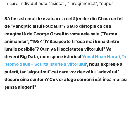
în care individul este “asistat”, “înregimentat”, “supus”.
Să fie sistemul de evaluare a cetăţenilor din China un fel
de “Panoptic al lui Foucault”? Sau o distopie ca cea
imaginată de George Orwell în romanele sale (“Ferma
animalelor”, “1984”)? Sau poate fi “cea mai bună dintre
lumile posibile”? Cum va fi societatea viitorului? Va
deveni Big Data, cum spune istoricul
Yuval Noah Harari, în
“Homo deus – Scurtă istorie a viitorului
”, noua expresie a
puterii, iar “algoritmii” cei care vor dezvălui “adevărul”
despre cine suntem? Ce vor alege oamenii cât încă mai au
şansa alegerii?