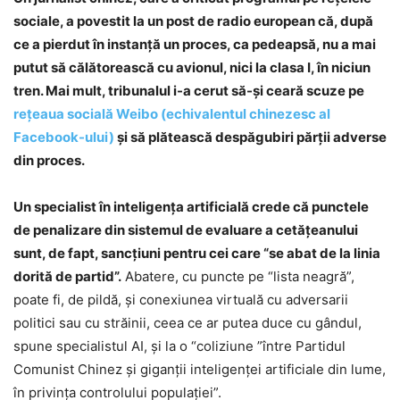
sociale, a povestit la un post de radio european că, după
ce a pierdut în instanţă un proces, ca pedeapsă, nu a mai
putut să călătorească cu avionul, nici la clasa I, în niciun
tren. Mai mult, tribunalul i-a cerut să-şi ceară scuze pe
reţeaua socială Weibo (echivalentul chinezesc al
Facebook-ului)
şi să plătească despăgubiri părţii adverse
din proces.
Un specialist în inteligenţa artificială crede că punctele
de penalizare din sistemul de evaluare a cetăţeanului
sunt, de fapt, sancţiuni pentru cei care “se abat de la linia
dorită de partid”.
Abatere, cu puncte pe “lista neagră”,
poate fi, de pildă, şi conexiunea virtuală cu adversarii
politici sau cu străinii, ceea ce ar putea duce cu gândul,
spune specialistul AI, şi la o “coliziune ”între Partidul
Comunist Chinez şi giganţii inteligenţei artificiale din lume,
în privinţa controlului populaţiei”.