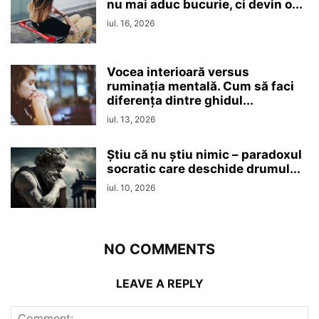
nu mai aduc bucurie, ci devin o...
iul. 16, 2026
Vocea interioară versus
ruminaţia mentală. Cum să faci
diferența dintre ghidul...
iul. 13, 2026
Ştiu că nu ştiu nimic – paradoxul
socratic care deschide drumul...
iul. 10, 2026
NO COMMENTS
LEAVE A REPLY