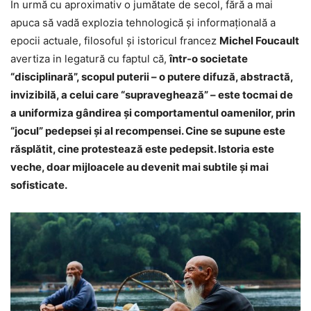
În urmă cu aproximativ o jumătate de secol, fără a mai
apuca să vadă explozia tehnologică şi informaţională a
epocii actuale, filosoful şi istoricul francez
Michel Foucault
avertiza in legatură cu faptul că,
într-o societate
“disciplinară”, scopul puterii – o putere difuză, abstractă,
invizibilă, a celui care “supraveghează” – este tocmai de
a uniformiza gândirea şi comportamentul oamenilor, prin
“jocul” pedepsei şi al recompensei. Cine se supune este
răsplătit, cine protestează este pedepsit. Istoria este
veche, doar mijloacele au devenit mai subtile şi mai
sofisticate.