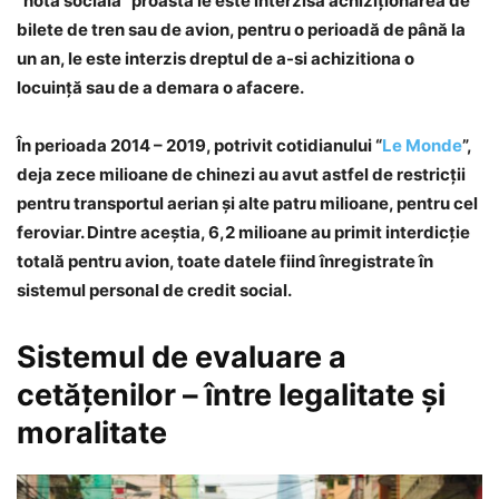
“notă socială” proastă le este interzisă achiziţionarea de
bilete de tren sau de avion, pentru o perioadă de până la
un an, le este interzis dreptul de a-si achizitiona o
locuinţă sau de a demara o afacere.
În perioada 2014 – 2019, potrivit cotidianului “
Le Monde
”,
deja zece milioane de chinezi au avut astfel de restricţii
pentru transportul aerian şi alte patru milioane, pentru cel
feroviar. Dintre aceştia, 6,2 milioane au primit interdicţie
totală pentru avion, toate datele fiind înregistrate în
sistemul personal de credit social.
Sistemul de evaluare a
cetăţenilor – între legalitate şi
moralitate