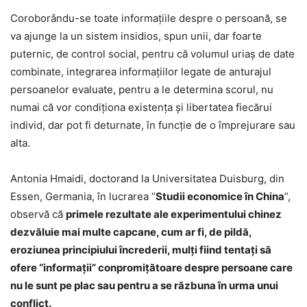
Coroborându-se toate informaţiile despre o persoană, se
va ajunge la un sistem insidios, spun unii, dar foarte
puternic, de control social, pentru că volumul uriaş de date
combinate, integrarea informaţiilor legate de anturajul
persoanelor evaluate, pentru a le determina scorul, nu
numai că vor condiţiona existenţa şi libertatea fiecărui
individ, dar pot fi deturnate, în funcţie de o împrejurare sau
alta.
Antonia Hmaidi, doctorand la Universitatea Duisburg, din
Essen, Germania, în lucrarea “
Studii economice în China
”,
observă că
primele rezultate ale experimentului chinez
dezvăluie mai multe capcane, cum ar fi, de pildă,
eroziunea principiului încrederii, mulţi fiind tentaţi să
ofere “informaţii” conpromiţătoare despre persoane care
nu le sunt pe plac sau pentru a se răzbuna în urma unui
conflict.