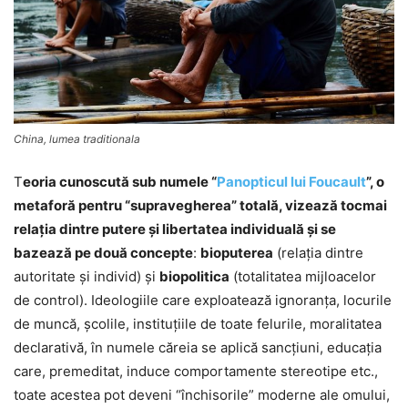
China, lumea traditionala
T
eoria cunoscută sub numele “
Panopticul lui Foucault
”, o
metaforă pentru “supravegherea” totală, vizează tocmai
relaţia dintre putere şi libertatea individuală şi se
bazează pe două concepte
:
bioputerea
(relaţia dintre
autoritate şi individ) şi
biopolitica
(totalitatea mijloacelor
de control). Ideologiile care exploatează ignoranţa, locurile
de muncă, şcolile, instituţiile de toate felurile, moralitatea
declarativă, în numele căreia se aplică sancţiuni, educaţia
care, premeditat, induce comportamente stereotipe etc.,
toate acestea pot deveni “închisorile” moderne ale omului,