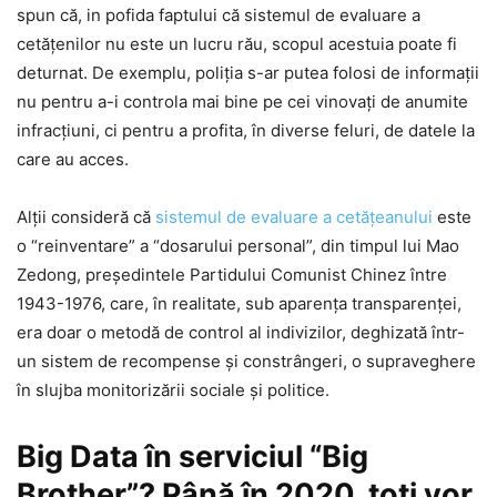
spun că, in pofida faptului că sistemul de evaluare a
cetăţenilor nu este un lucru rău, scopul acestuia poate fi
deturnat. De exemplu, poliţia s-ar putea folosi de informaţii
nu pentru a-i controla mai bine pe cei vinovaţi de anumite
infracţiuni, ci pentru a profita, în diverse feluri, de datele la
care au acces.
Alţii consideră că
sistemul de evaluare a cetăţeanului
este
o “reinventare” a “dosarului personal”, din timpul lui Mao
Zedong, preşedintele Partidului Comunist Chinez între
1943-1976, care, în realitate, sub aparenţa transparenţei,
era doar o metodă de control al indivizilor, deghizată într-
un sistem de recompense şi constrângeri, o supraveghere
în slujba monitorizării sociale şi politice.
Big Data în serviciul “Big
Brother”? Până în 2020, toţi vor