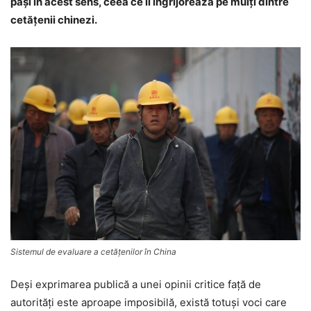
paşi în acest sens, ceea ce îi îngrijorează pe mulţi dintre
cetăţenii chinezi.
Sistemul de evaluare a cetăţenilor în China
Deşi exprimarea publică a unei opinii critice faţă de
autorităţi este aproape imposibilă, există totuşi voci care