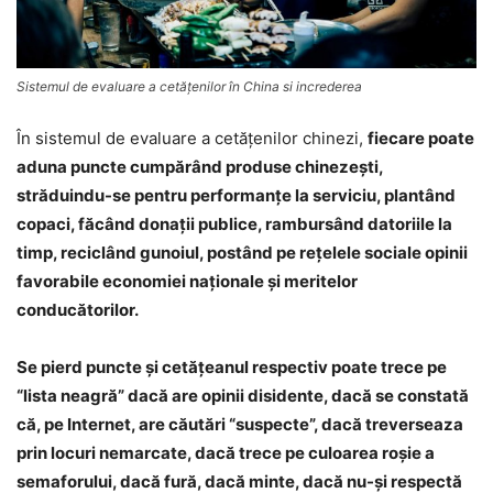
Sistemul de evaluare a cetăţenilor în China si increderea
În sistemul de evaluare a cetăţenilor chinezi,
fiecare poate
aduna puncte cumpărând produse chinezeşti,
străduindu-se pentru performanţe la serviciu, plantând
copaci, făcând donaţii publice, rambursând datoriile la
timp, reciclând gunoiul, postând pe reţelele sociale opinii
favorabile economiei naţionale şi meritelor
conducătorilor.
Se pierd puncte şi cetăţeanul respectiv poate trece pe
“lista neagră” dacă are opinii disidente, dacă se constată
că, pe Internet, are căutări “suspecte”, dacă treverseaza
prin locuri nemarcate, dacă trece pe culoarea roşie a
semaforului, dacă fură, dacă minte, dacă nu-şi respectă