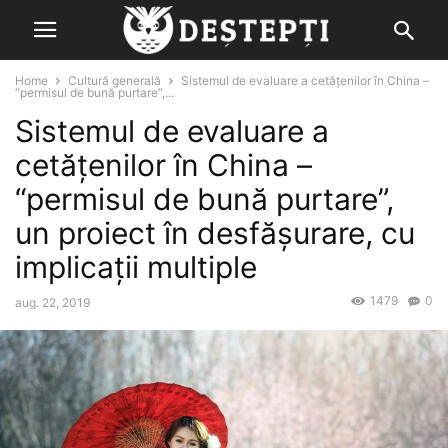
Home
Cultură generală
Sistemul de evaluare a cetăţenilor în China –
“permisul de bună purtare”,...
Sistemul de evaluare a
cetăţenilor în China –
“permisul de bună purtare”,
un proiect în desfăşurare, cu
implicaţii multiple
1479
0
aug. 22, 2019