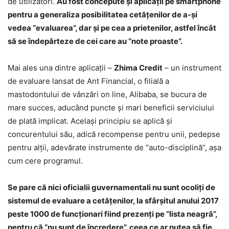
de utilizatori.
Au fost concepute şi aplicaţii pe smartphone
pentru a generaliza posibilitatea cetăţenilor de a-şi
vedea “evaluarea”, dar şi pe cea a prietenilor, astfel încât
să se îndepărteze de cei care au “note proaste”.
Mai ales una dintre aplicaţii –
Zhima Credit
– un instrument
de evaluare lansat de Ant Financial, o filială a
mastodontului de vânzări on line, Alibaba, se bucura de
mare succes, aducând puncte şi mari beneficii serviciului
de plată implicat. Acelaşi principiu se aplică şi
concurentului său, adică recompense pentru unii, pedepse
pentru alţii, adevărate instrumente de “auto-disciplină”, aşa
cum cere programul.
Se pare că nici oficialii guvernamentali nu sunt ocoliţi de
sistemul de evaluare a cetăţenilor, la sfârşitul anului 2017
peste 1000 de funcţionari fiind prezenţi pe “lista neagră”,
pentru că “nu sunt de încredere”, ceea ce ar putea să fie