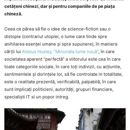
cetăţeni chinezi, dar şi pentru companiile de pe piaţa
chineză.
Ceea ce părea să fie o idee de science-fiction sau o
distopie (contrariul utopiei, o lume care tinde spre
anihilarea esenţei umane şi spre supunere), în maniera
cărţii lui
Aldous Huxley, “Minunata lume nouă”
, în care
societatea aparent “perfectă” a viitorului este cea în care
toate categoriile sociale, în care toţi indivizii, cu acţiunile,
sentimentele şi dorinţele lor, să fie controlate in totalitate,
este o realitate prezentă, verificabilă, palpabilă, în care
sunt implicaţi politicieni, autorităţi, grupuri financiare,
specialişti IT si un popor intreg.