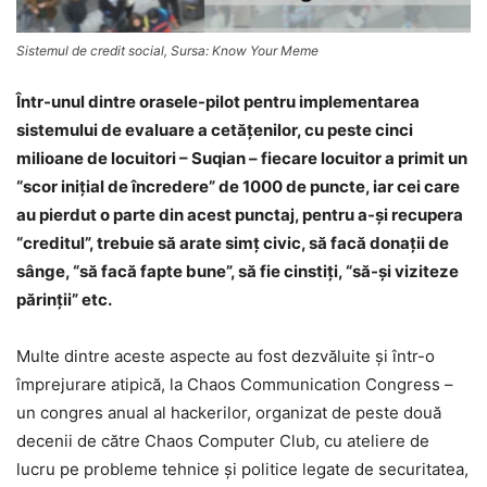
Sistemul de credit social, Sursa: Know Your Meme
Într-unul dintre orasele-pilot pentru implementarea
sistemului de evaluare a cetăţenilor, cu peste cinci
milioane de locuitori – Suqian – fiecare locuitor a primit un
“scor iniţial de încredere” de 1000 de puncte, iar cei care
au pierdut o parte din acest punctaj, pentru a-şi recupera
“creditul”, trebuie să arate simţ civic, să facă donaţii de
sânge, “să facă fapte bune”, să fie cinstiţi, “să-şi viziteze
părinţii” etc.
Multe dintre aceste aspecte au fost dezvăluite şi într-o
împrejurare atipică, la Chaos Communication Congress –
un congres anual al hackerilor, organizat de peste două
decenii de către Chaos Computer Club, cu ateliere de
lucru pe probleme tehnice şi politice legate de securitatea,