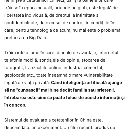
nelinişte a cetăţenilor chinezi, dar şi a oamenilor care
trăiesc în epoca actuală, oriunde pe glob, este legată de
libertatea individuală, de dreptul la intimitate şi
confidenţialitate, de excesul de control, în condiţiile în
care, pentru tehnologia de acum, nu mai este o problemă
prelucrarea Big Data.
Trăim într-o lume în care, dincolo de avantaje, Internetul,
telefonia mobilă, sondajele de opinie, stocarea de
fotografii, tranzacţiile online, industria, comerţul,
geolocaţia etc., toate înseamnă o mare vulnerabilitate
legată de viaţa privată.
Când inteligenţa artificială ajunge
să ne “cunoască” mai bine decât familia sau prietenii,
întrebarea este cine se poate folosi de aceste informaţii şi
în ce scop.
Sistemul de evaluare a cetăţenilor în China este,
deocamdată, un experiment. Un film recent, produs de