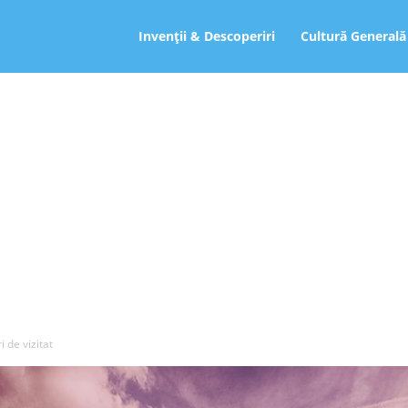
ro
Invenții & Descoperiri
Cultură Generală
i de vizitat