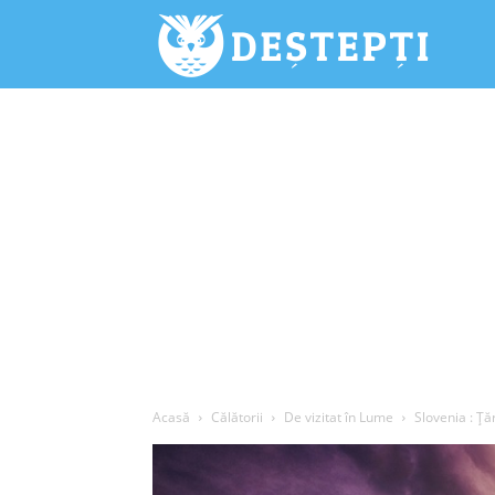
Deștepți.
Acasă
Călătorii
De vizitat în Lume
Slovenia : Țăr