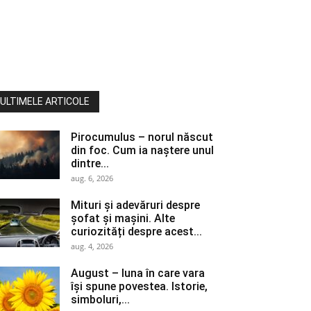
ULTIMELE ARTICOLE
Pirocumulus – norul născut
din foc. Cum ia naștere unul
dintre...
aug. 6, 2026
Mituri și adevăruri despre
șofat și mașini. Alte
curiozități despre acest...
aug. 4, 2026
August – luna în care vara
își spune povestea. Istorie,
simboluri,...