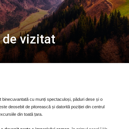
 de vizitat
st binecuvantată cu munți spectaculoși, păduri dese și o
este deosebit de pitorească și datorită poziției din centrul
cursiile din toată țara.