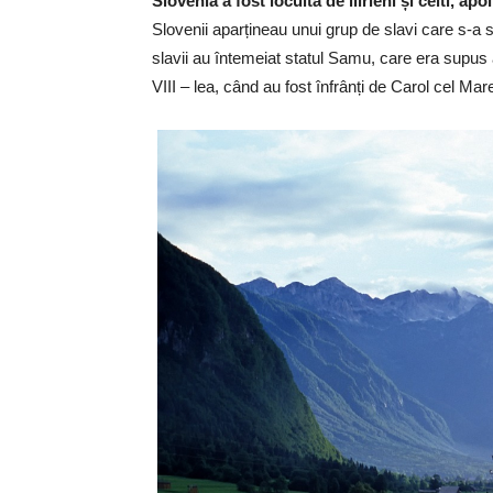
Slovenia a fost locuită de ilirieni și celti, a
Slovenii aparțineau unui grup de slavi care s-a st
slavii au întemeiat statul Samu, care era supus
VIII – lea, când au fost înfrânți de Carol cel Mar