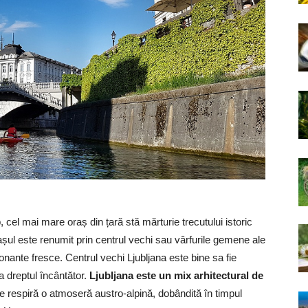
p, cel mai mare oraș din țară stă mărturie trecutului istoric
rașul este renumit prin centrul vechi sau vârfurile gemene ale
onante fresce. Centrul vechi Ljubljana este bine sa fie
a dreptul încântător.
Ljubljana este un mix arhitectural de
ce respiră o atmoseră austro-alpină, dobândită în timpul