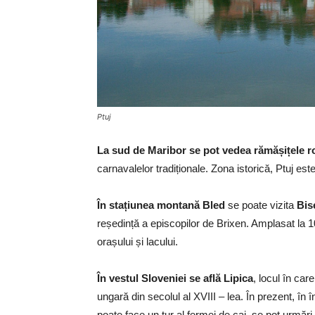
Ptuj
La sud de Maribor se pot vedea rămășițele r
carnavalelor tradiționale. Zona istorică, Ptuj este p
În stațiunea montană Bled
se poate vizita
Bis
reședință a episcopilor de Brixen. Amplasat la 1
orașului și lacului.
În vestul Sloveniei se află Lipica
, locul în car
ungară din secolul al XVIII – lea. În prezent, î
poate face un tur al fermei de cai, se pot urmări 