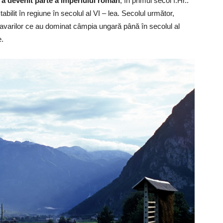
poi a devenit parte a imperiului roman
, în primul secol î.Hr..
abilit în regiune în secolul al VI – lea. Secolul următor,
 avarilor ce au dominat câmpia ungară până în secolul al
e.