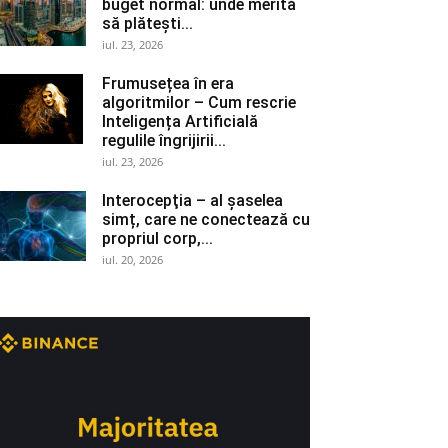
buget normal: unde merită
să plătești...
iul. 23, 2026
Frumusețea în era
algoritmilor – Cum rescrie
Inteligența Artificială
regulile îngrijirii...
iul. 23, 2026
Interocepţia – al șaselea
simț, care ne conectează cu
propriul corp,...
iul. 20, 2026