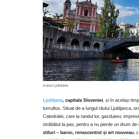
orasul Ljubljana
Ljubljana
, capitala Sloveniei
, și în același tim
tumultos. Situat de-a lungul râului Ljubljanca, o
Catedralei, care la randul lor, gazduiesc impresi
străbătut la pas, pentru a nu pierde un drum de-
stiluri – baroc, renascentist și art nouveau
, 