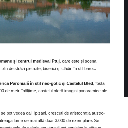
omane și centrul medieval Ptuj
, care este și scena
lin de străzi pietruite, biserici și clădiri în stil baroc.
erica Parohială în stil neo-gotic și Castelul Bled
, fosta
00 de metri înălțime, castelul oferă imagini panoramice ale
e se pot vedea caii lipizani, crescuți de aristocrația austro-
n întreaga lume se mai află doar 3.000 de exemplare. Se
spectacole de calarie sau turiștii pot participa la câteva