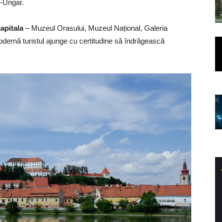
o-Ungar.
capitala
– Muzeul Orasului, Muzeul Național, Galeria
odernă turistul ajunge cu certitudine să îndrăgească