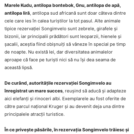
Marele Kudu, antilopa bontebok, Gnu, antilopa de apă,
antilopa liră
, antilopa sud africană sunt doar câteva dintre
cele care ies în calea turiştilor la tot pasul. Alte animale
tipice rezervaţiei Songimvelo sunt zebrele, girafele şi
bizonii, iar principalii prădători sunt leoparzii, hienele şi
şacalii, aceştia fiind obişnuiţi să vâneze în special pe timp
de noapte. Nu există lei, dar diversitatea animalelor
aproape că face pe turişti nici să nu îşi dea seama de
această lipsă.
De curând, autorităţile rezervaţiei Songimvelo au
înregistrat un mare succes
, reuşind să aducă şi adapteze
aici elefanţi şi rinoceri albi. Exemplarele au fost oferite de
către parcul naţional Kruger şi au devenit deja una dintre
principalele atracţii turistice.
În ce priveşte păsările, în rezervaţia Songimvelo trăiesc şi