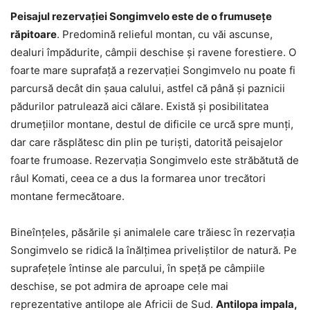
Peisajul rezervaţiei Songimvelo este de o frumuseţe
răpitoare
. Predomină relieful montan, cu văi ascunse,
dealuri împădurite, câmpii deschise şi ravene forestiere. O
foarte mare suprafaţă a rezervaţiei Songimvelo nu poate fi
parcursă decât din şaua calului, astfel că până şi paznicii
pădurilor patrulează aici călare. Există şi posibilitatea
drumeţiilor montane, destul de dificile ce urcă spre munţi,
dar care răsplătesc din plin pe turişti, datorită peisajelor
foarte frumoase. Rezervaţia Songimvelo este străbătută de
râul Komati, ceea ce a dus la formarea unor trecători
montane fermecătoare.
Bineînţeles, păsările şi animalele care trăiesc în rezervaţia
Songimvelo se ridică la înălţimea priveliştilor de natură. Pe
suprafeţele întinse ale parcului, în speţă pe câmpiile
deschise, se pot admira de aproape cele mai
reprezentative antilope ale Africii de Sud.
Antilopa impala,