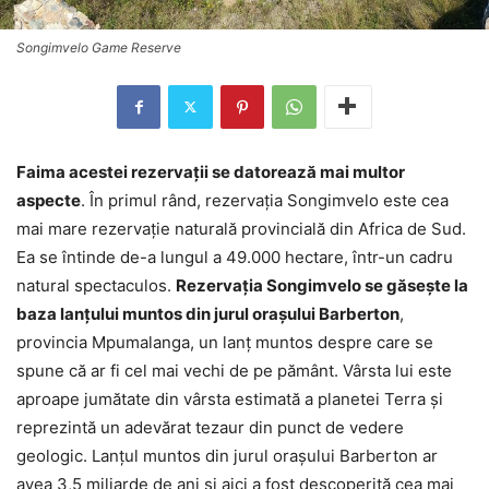
Songimvelo Game Reserve
Faima acestei rezervaţii se datorează mai multor
aspecte
. În primul rând, rezervaţia Songimvelo este cea
mai mare rezervaţie naturală provincială din Africa de Sud.
Ea se întinde de-a lungul a 49.000 hectare, într-un cadru
natural spectaculos.
Rezervaţia Songimvelo se găseşte la
baza lanţului muntos din jurul oraşului Barberton
,
provincia Mpumalanga, un lanţ muntos despre care se
spune că ar fi cel mai vechi de pe pământ. Vârsta lui este
aproape jumătate din vârsta estimată a planetei Terra şi
reprezintă un adevărat tezaur din punct de vedere
geologic. Lanţul muntos din jurul oraşului Barberton ar
avea 3,5 miliarde de ani şi aici a fost descoperită cea mai