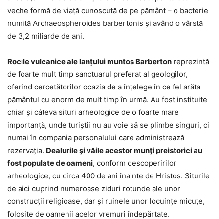
veche formă de viaţă cunoscută de pe pământ – o bacterie
numită Archaeospheroides barbertonis şi având o vârstă
de 3,2 miliarde de ani.
Rocile vulcanice ale lanţului muntos Barberton
reprezintă
de foarte mult timp sanctuarul preferat al geologilor,
oferind cercetătorilor ocazia de a înţelege în ce fel arăta
pământul cu enorm de mult timp în urmă. Au fost instituite
chiar şi câteva situri arheologice de o foarte mare
importanţă, unde turiştii nu au voie să se plimbe singuri, ci
numai în compania personalului care administrează
rezervaţia.
Dealurile şi văile acestor munţi preistorici au
fost populate de oameni
, conform descoperirilor
arheologice, cu circa 400 de ani înainte de Hristos. Siturile
de aici cuprind numeroase ziduri rotunde ale unor
construcţii religioase, dar şi ruinele unor locuinţe micuţe,
folosite de oamenii acelor vremuri îndepărtate.