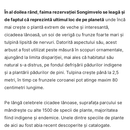
În al doilea rând, faima rezervaţiei Songimvelo se leagă şi
de faptul că reprezintă ultimul loc de pe planetă
unde încă
mai creşte o plantă extrem de veche şi interesantă,
cicadeea lânoasă, un soi de verigă cu frunze foarte mari şi
tulpină lipsită de nervuri. Datorită aspectului său, acest
arbust a fost utilizat peste măsură în scopuri ornamentale,
ajungând la limita dispariţiei, mai ales că habitatul său
natural s-a distrus, pe fondul defrişării pădurilor indigene
şi a plantării pădurilor de pini. Tulpina creşte până la 2,5
metri, în timp ce frunzele coroanei pot atinge maxim 80
centimetri lungime.
Pe lângă celebrele cicadee lânoase, suprafaţa parcului se
mândreşte cu alte 1500 de specii de plante, majoritatea
fiind indigene şi endemice. Unele dintre speciile de plante
de aici au fost abia recent descoperite şi catalogate.