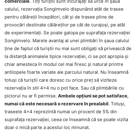
comerciale
. Toţi turiştii sunt încurajaţi să urce în şaua
calului, rezervaţia Songimvelo dispunând atât de trasee
pentru călăreţii începători, cât şi de trasee pline de
provocări destinate călăreţilor pe cât de curajoşi, pe atât
de experimentaţi. Se poate galopa pe suprafaţa rezervaţiei
Songimvelo. Marele avantaj al unei plimbări în şaua calului
ţine de faptul că turiştii nu mai sunt obligaţi să privească de
la distanţă animalele tipice rezervaţiei, ci se pot apropia şi
chiar amesteca în modul cel mai firesc şi natural printre
antilopele foarte variate ale parcului natural. Nu înseamnă
totuşi că turiştii care doresc cu orice preţ să viziteze
rezervaţia în stil 4×4 nu o pot face. Sau că plimbările cu
piciorul nu ar fi permise.
Ambele opţiuni se pot satisface,
numai că este necesară o rezervare în prealabil
. Totuşi,
traseele 4×4 reprezintă numai un procent de 5% din
suprafaţa rezervaţiei, ceea ce înseamnă că se poate vizita
doar o mică parte a acestui loc minunat.