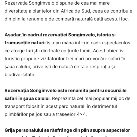
Rezervaţia Songimvelo dispune de cea mai mare
diversitate a plantelor din Africa de Sud, ceea ce contribuie
din plin la renumele de comoară naturală dată acestui loc.
Aşadar, în cadrul rezervaţiei Songimvelo, istoria şi
frumuseţile naturii
îşi dau mâna într-un cadru spectaculos
ce atrage turiştii din toate colţurile lumii. Acest obiectiv
turistic propune vizitatorilor trei mari provocări: safari în
şaua calului, privelişti de natură ce taie respiraţia şi
biodiversitate.
Rezervaţia Songimvelo este renumită pentru excursiile
safari în şaua calului
. Reprezintă cel mai popular mijloc de
transport folosit în acest parc natural, în detrimentul
plimbărilor pe jos sau a traseelor 4×4.
Grija personalului se răsfrânge din plin asupra aspectelor