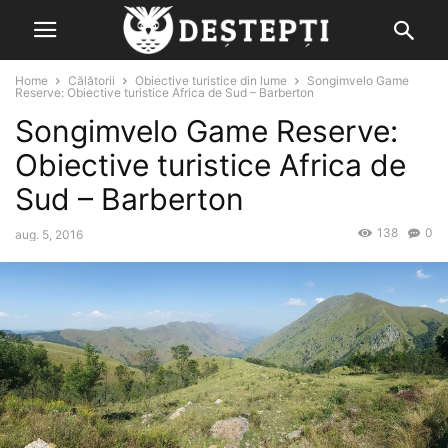
Home
Călătorii
Obiective turistice din lume
Songimvelo Game
Reserve: Obiective turistice Africa de Sud – Barberton
Songimvelo Game Reserve:
Obiective turistice Africa de
Sud – Barberton
138
0
aug. 5, 2016