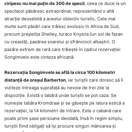
ciripesc nu mai puţin de 300 de specii
, ceea ce duce la un
spectacol păsăresc extraordinar, reprezentând o altă
atracţie deosebită a acestui obiectiv turistic. Cele mai
multe sunt păsări care trăiesc exclusiv în Africa de Sud,
precum prepeliţa Shelley, turaco Knysna (un soi de fazan
cu creastă), pasărea soarelui şi sfrânciocii albaştrii. O
pasăre extrem de rară care trăieşte în cadrul rezervaţiei
Songimvelo este cinteza africană.
Rezervaţia Songimvelo se află la circa 100 kilometri
distanţă de oraşul Barberton
, iar turiştii care doresc să îi
viziteze întreaga suprafaţă au nevoie de trei zile la
dispoziţie. Există o tabără unde turiştii se pot caza. Se
numeşte tabăra Kromdraai şi se găseşte pe latura estică a
rezervaţiei, la 14 kilometri de intrare. Este o cabană care
poate primi şase persoane deodată, însă în regim simplu,
turiştii fiind obligaţi să îşi procure singuri mâncarea şi