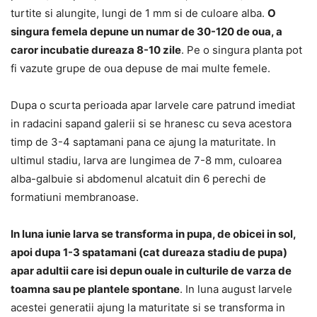
turtite si alungite, lungi de 1 mm si de culoare alba.
O
singura femela depune un numar de 30-120 de oua, a
caror incubatie dureaza 8-10 zile
. Pe o singura planta pot
fi vazute grupe de oua depuse de mai multe femele.
Dupa o scurta perioada apar larvele care patrund imediat
in radacini sapand galerii si se hranesc cu seva acestora
timp de 3-4 saptamani pana ce ajung la maturitate. In
ultimul stadiu, larva are lungimea de 7-8 mm, culoarea
alba-galbuie si abdomenul alcatuit din 6 perechi de
formatiuni membranoase.
In luna iunie larva se transforma in pupa, de obicei in sol,
apoi dupa 1-3 spatamani (cat dureaza stadiu de pupa)
apar adultii care isi depun ouale in culturile de varza de
toamna sau pe plantele spontane
. In luna august larvele
acestei generatii ajung la maturitate si se transforma in