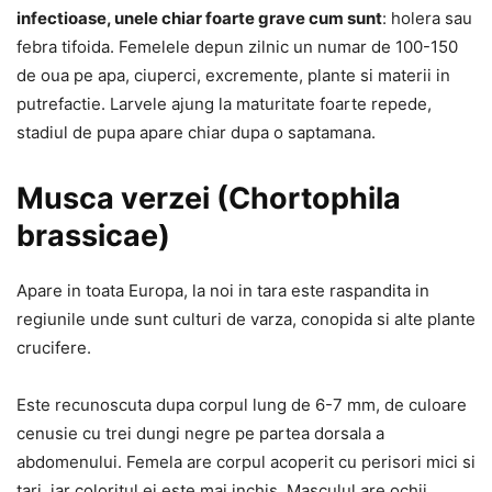
infectioase, unele chiar foarte grave cum sunt
: holera sau
febra tifoida. Femelele depun zilnic un numar de 100-150
de oua pe apa, ciuperci, excremente, plante si materii in
putrefactie. Larvele ajung la maturitate foarte repede,
stadiul de pupa apare chiar dupa o saptamana.
Musca verzei (Chortophila
brassicae)
Apare in toata Europa, la noi in tara este raspandita in
regiunile unde sunt culturi de varza, conopida si alte plante
crucifere.
Este recunoscuta dupa corpul lung de 6-7 mm, de culoare
cenusie cu trei dungi negre pe partea dorsala a
abdomenului. Femela are corpul acoperit cu perisori mici si
tari, iar coloritul ei este mai inchis. Masculul are ochii