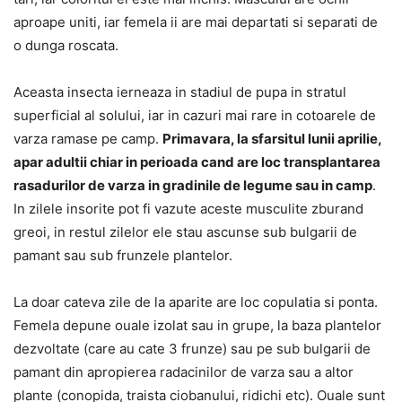
aproape uniti, iar femela ii are mai departati si separati de
o dunga roscata.
Aceasta insecta ierneaza in stadiul de pupa in stratul
superficial al solului, iar in cazuri mai rare in cotoarele de
varza ramase pe camp.
Primavara, la sfarsitul lunii aprilie,
apar adultii chiar in perioada cand are loc transplantarea
rasadurilor de varza in gradinile de legume sau in camp
.
In zilele insorite pot fi vazute aceste musculite zburand
greoi, in restul zilelor ele stau ascunse sub bulgarii de
pamant sau sub frunzele plantelor.
La doar cateva zile de la aparite are loc copulatia si ponta.
Femela depune ouale izolat sau in grupe, la baza plantelor
dezvoltate (care au cate 3 frunze) sau pe sub bulgarii de
pamant din apropierea radacinilor de varza sau a altor
plante (conopida, traista ciobanului, ridichi etc). Ouale sunt