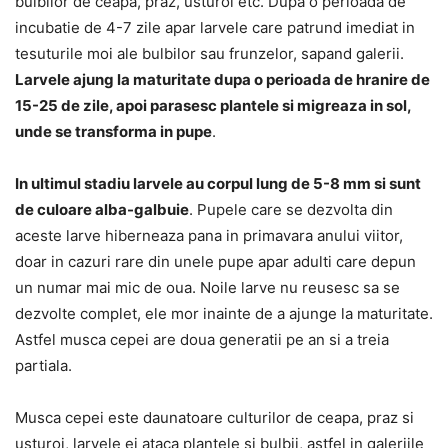
bulbilor de ceapa, praz, usturoi etc. Dupa o perioada de
incubatie de 4-7 zile apar larvele care patrund imediat in
tesuturile moi ale bulbilor sau frunzelor, sapand galerii.
Larvele ajung la maturitate dupa o perioada de hranire de
15-25 de zile, apoi parasesc plantele si migreaza in sol,
unde se transforma in pupe
.
In ultimul stadiu larvele au corpul lung de 5-8 mm si sunt
de culoare alba-galbuie
. Pupele care se dezvolta din
aceste larve hiberneaza pana in primavara anului viitor,
doar in cazuri rare din unele pupe apar adulti care depun
un numar mai mic de oua. Noile larve nu reusesc sa se
dezvolte complet, ele mor inainte de a ajunge la maturitate.
Astfel musca cepei are doua generatii pe an si a treia
partiala.
Musca cepei este daunatoare culturilor de ceapa, praz si
usturoi, larvele ei ataca plantele si bulbii, astfel in galeriile