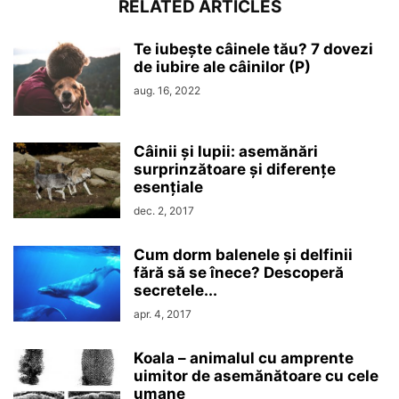
RELATED ARTICLES
Te iubește câinele tău? 7 dovezi
de iubire ale câinilor (P)
aug. 16, 2022
Câinii și lupii: asemănări
surprinzătoare și diferențe
esențiale
dec. 2, 2017
Cum dorm balenele și delfinii
fără să se înece? Descoperă
secretele...
apr. 4, 2017
Koala – animalul cu amprente
uimitor de asemănătoare cu cele
umane