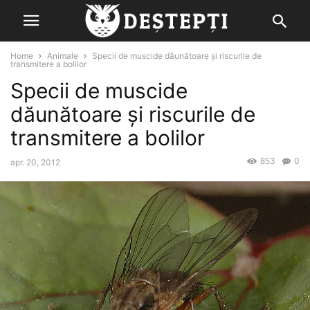
Home
Animale
Specii de muscide dăunătoare și riscurile de
transmitere a bolilor
Specii de muscide
dăunătoare și riscurile de
transmitere a bolilor
853
0
apr. 20, 2012