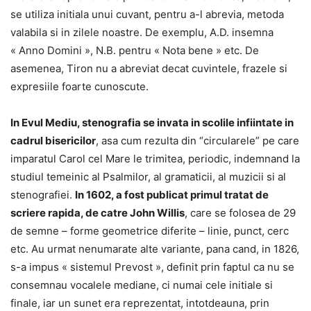
se utiliza initiala unui cuvant, pentru a-l abrevia, metoda
valabila si in zilele noastre. De exemplu, A.D. insemna
« Anno Domini », N.B. pentru « Nota bene » etc. De
asemenea, Tiron nu a abreviat decat cuvintele, frazele si
expresiile foarte cunoscute.
In Evul Mediu, stenografia se invata in scolile infiintate in
cadrul bisericilor
, asa cum rezulta din “circularele” pe care
imparatul Carol cel Mare le trimitea, periodic, indemnand la
studiul temeinic al Psalmilor, al gramaticii, al muzicii si al
stenografiei.
In 1602, a fost publicat primul tratat de
scriere rapida, de catre John Willis
, care se folosea de 29
de semne – forme geometrice diferite – linie, punct, cerc
etc. Au urmat nenumarate alte variante, pana cand, in 1826,
s-a impus « sistemul Prevost », definit prin faptul ca nu se
consemnau vocalele mediane, ci numai cele initiale si
finale, iar un sunet era reprezentat, intotdeauna, prin