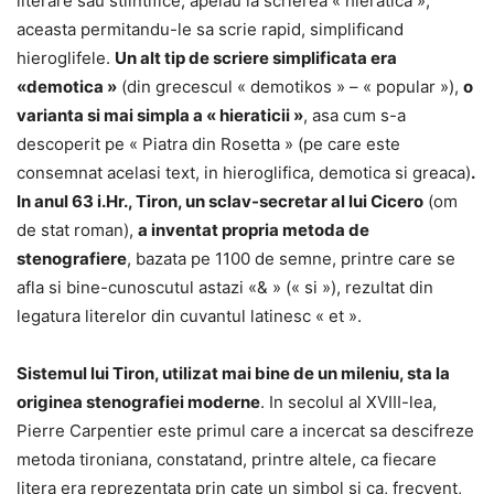
literare sau stiintifice, apelau la scrierea « hieratica »,
aceasta permitandu-le sa scrie rapid, simplificand
hieroglifele.
Un alt tip de scriere simplificata era
«demotica »
(din grecescul « demotikos » – « popular »),
o
varianta si mai simpla a « hieraticii »
, asa cum s-a
descoperit pe « Piatra din Rosetta » (pe care este
consemnat acelasi text, in hieroglifica, demotica si greaca)
.
In anul 63 i.Hr., Tiron, un sclav-secretar al lui Cicero
(om
de stat roman),
a inventat propria metoda de
stenografiere
, bazata pe 1100 de semne, printre care se
afla si bine-cunoscutul astazi «& » (« si »), rezultat din
legatura literelor din cuvantul latinesc « et ».
Sistemul lui Tiron, utilizat mai bine de un mileniu, sta la
originea stenografiei moderne
. In secolul al XVIII-lea,
Pierre Carpentier este primul care a incercat sa descifreze
metoda tironiana, constatand, printre altele, ca fiecare
litera era reprezentata prin cate un simbol si ca, frecvent,