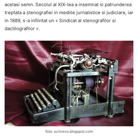
acelasi semn. Secolul al XIX-lea a insemnat si patrunderea
treptata a stenografiei in mediile jurnalistice si judiciare, iar
in 1889, s-a infiintat un « Sindicat al stenografilor si
dactilografilor ».
foto: scrivevo.blogspot.com