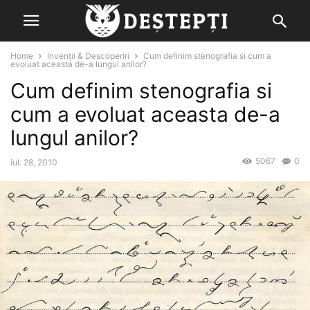
Home
Invenții & Descoperiri
Cum definim stenografia si cum a
evoluat aceasta de-a lungul anilor?
Cum definim stenografia si
cum a evoluat aceasta de-a
lungul anilor?
5067
0
iul. 28, 2010