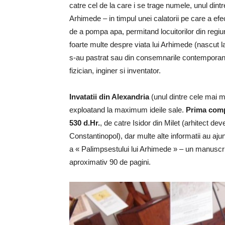
catre cel de la care i se trage numele, unul dintr
Arhimede – in timpul unei calatorii pe care a efe
de a pompa apa, permitand locuitorilor din regiune
foarte multe despre viata lui Arhimede (nascut la 
s-au pastrat sau din consemnarile contemporanil
fizician, inginer si inventator.
Invatatii din Alexandria
(unul dintre cele mai mari
exploatand la maximum ideile sale.
Prima compi
530 d.Hr.
, de catre Isidor din Milet (arhitect dev
Constantinopol), dar multe alte informatii au ajun
a « Palimpsestului lui Arhimede » – un manuscr
aproximativ 90 de pagini.