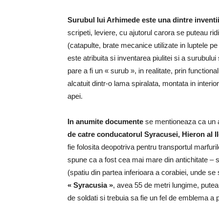
Surubul lui Arhimede este una dintre inventi
scripeti, leviere, cu ajutorul carora se puteau rid
(catapulte, brate mecanice utilizate in luptele p
este atribuita si inventarea piulitei si a surubul
pare a fi un « surub », in realitate, prin functionali
alcatuit dintr-o lama spiralata, montata in interi
apei.
In anumite documente
se mentioneaza ca un
de catre conducatorul Syracusei, Hieron al II
fie folosita deopotriva pentru transportul marfuri
spune ca a fost cea mai mare din antichitate – 
(spatiu din partea inferioara a corabiei, unde se
« Syracusia »
, avea 55 de metri lungime, putea
de soldati si trebuia sa fie un fel de emblema a p