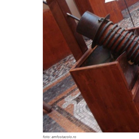
foto: amfostacolo.ro