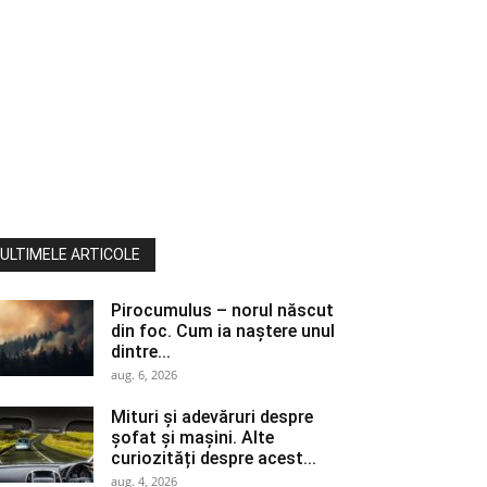
ULTIMELE ARTICOLE
Pirocumulus – norul născut
din foc. Cum ia naștere unul
dintre...
aug. 6, 2026
Mituri și adevăruri despre
șofat și mașini. Alte
curiozități despre acest...
aug. 4, 2026