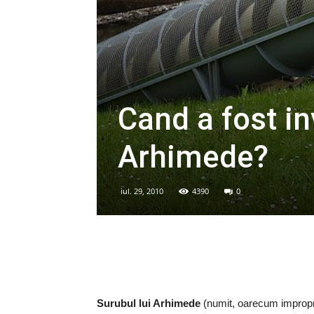
Cand a fost in
Arhimede?
iul. 29, 2010
4390
0
Surubul lui Arhimede
(numit, oarecum impropriu