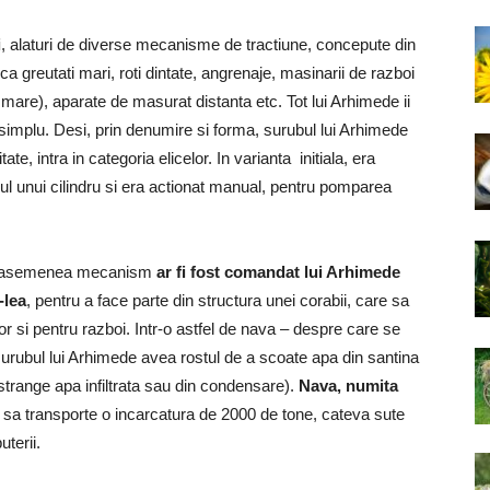
i
, alaturi de diverse mecanisme de tractiune, concepute din
ica greutati mari, roti dintate, angrenaje, masinarii de razboi
e mare), aparate de masurat distanta etc. Tot lui Arhimede ii
ui simplu. Desi, prin denumire si forma, surubul lui Arhimede
tate, intra in categoria elicelor. In varianta initiala, era
orul unui cilindru si era actionat manual, pentru pomparea
 asemenea mecanism
ar fi fost comandat lui Arhimede
-lea
, pentru a face parte din structura unei corabii, care sa
lor si pentru razboi. Intr-o astfel de nava – despre care se
surubul lui Arhimede avea rostul de a scoate apa din santina
 strange apa infiltrata sau din condensare).
Nava, numita
 sa transporte o incarcatura de 2000 de tone, cateva sute
uterii.