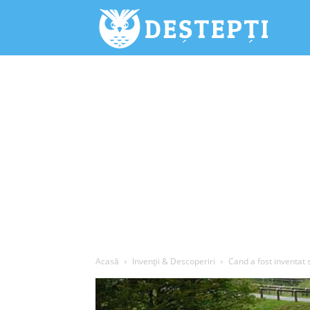
Deștepți.
Acasă
Invenții & Descoperiri
Cand a fost inventat 