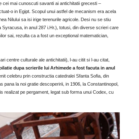
e cei mai cunoscuti savanti ai antichitatii grecesti –
ctuat-o in Egipt.
Scopul unui astfel de mecanism era acela
a Nilului sa isi irige terenurile agricole. Desi nu se stiu
Syracusa, in anul 287 i.Hr.), totusi, din diverse scrieri care
or sai, rezulta ca a fost un exceptional matematician,
 centre culturale ale antichitatii), l-au citit si l-au citat,
latie dupa scrierile lui Arhimede a fost facuta in anul
enit celebru prin constructia catedralei Sfanta Sofia, din
s pana la noi gratie descoperirii, in 1906, la Constantinopol,
is realizat pe pergament, legat sub forma unui Codex, cu