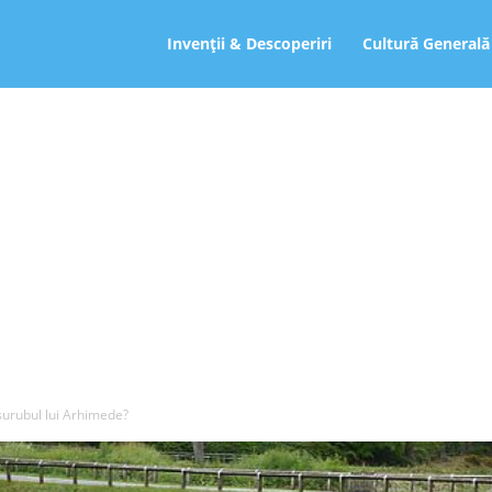
ro
Invenții & Descoperiri
Cultură Generală
surubul lui Arhimede?