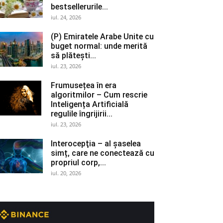
bestsellerurile...
iul. 24, 2026
(P) Emiratele Arabe Unite cu
buget normal: unde merită
să plătești...
iul. 23, 2026
Frumusețea în era
algoritmilor – Cum rescrie
Inteligența Artificială
regulile îngrijirii...
iul. 23, 2026
Interocepţia – al șaselea
simț, care ne conectează cu
propriul corp,...
iul. 20, 2026