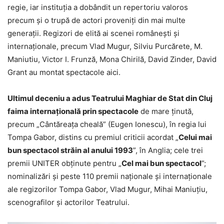
regie, iar instituția a dobândit un repertoriu valoros
precum și o trupă de actori proveniți din mai multe
generații. Regizori de elită ai scenei românești și
internaționale, precum Vlad Mugur, Silviu Purcărete, M.
Maniutiu, Victor I. Frunză, Mona Chirilă, David Zinder, David
Grant au montat spectacole aici.
Ultimul deceniu a adus Teatrului Maghiar de Stat din Cluj
faima internațională prin spectacole
de mare ținută,
precum „Cântăreața cheală” (Eugen Ionescu), în regia lui
Tompa Gabor, distins cu premiul criticii acordat „
Celui mai
bun spectacol străin al anului 1993
”, în Anglia; cele trei
premii UNITER obținute pentru „
Cel mai bun spectacol
”;
nominalizări și peste 110 premii naționale și internaționale
ale regizorilor Tompa Gabor, Vlad Mugur, Mihai Maniuțiu,
scenografilor și actorilor Teatrului.