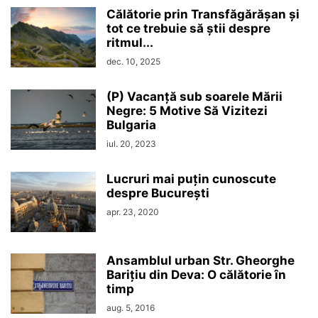
Călătorie prin Transfăgărășan și
tot ce trebuie să știi despre
ritmul...
dec. 10, 2025
(P) Vacanță sub soarele Mării
Negre: 5 Motive Să Vizitezi
Bulgaria
iul. 20, 2023
Lucruri mai puțin cunoscute
despre București
apr. 23, 2020
Ansamblul urban Str. Gheorghe
Barițiu din Deva: O călătorie în
timp
aug. 5, 2016