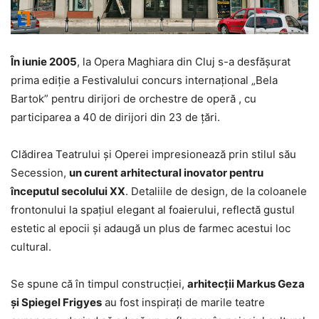
În iunie 2005
, la Opera Maghiara din Cluj s-a desfășurat
prima ediție a Festivalului concurs internațional „Bela
Bartok” pentru dirijori de orchestre de operă , cu
participarea a 40 de dirijori din 23 de țări.
Clădirea Teatrului și Operei impresionează prin stilul său
Secession,
un curent arhitectural inovator pentru
începutul secolului XX
. Detaliile de design, de la coloanele
frontonului la spațiul elegant al foaierului, reflectă gustul
estetic al epocii și adaugă un plus de farmec acestui loc
cultural.
Se spune că în timpul construcției,
arhitecții Markus Geza
și Spiegel Frigyes
au fost inspirați de marile teatre