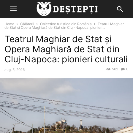
Home
Călătorii
Obiective turistice din România
Teatrul Maghiar
de Stat și Opera Maghiară de Stat din Cluj-Napoca: pionieri...
Teatrul Maghiar de Stat și
Opera Maghiară de Stat din
Cluj-Napoca: pionieri culturali
562
0
aug. 5, 2016