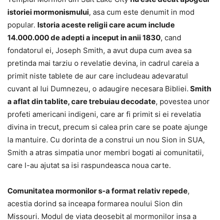
istoriei mormonismului
, asa cum este denumit in mod
popular.
Istoria aceste religii care acum include
14.000.000 de adepti a inceput in anii 1830
, cand
fondatorul ei, Joseph Smith, a avut dupa cum avea sa
pretinda mai tarziu o revelatie devina, in cadrul careia a
primit niste tablete de aur care includeau adevaratul
cuvant al lui Dumnezeu, o adaugire necesara Bibliei.
Smith
a aflat din tablite, care trebuiau decodate
, povestea unor
profeti americani indigeni, care ar fi primit si ei revelatia
divina in trecut, precum si calea prin care se poate ajunge
la mantuire. Cu dorinta de a construi un nou Sion in SUA,
Smith a atras simpatia unor membri bogati ai comunitatii,
care l-au ajutat sa isi raspundeasca noua carte.
Comunitatea mormonilor s-a format relativ repede
,
acestia dorind sa inceapa formarea noului Sion din
Missouri. Modul de viata deosebit al mormonilor insa a