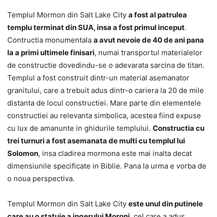
Templul Mormon din Salt Lake City
a fost al patrulea
templu terminat din SUA, insa a fost primul inceput
.
Contructia monumentala
a avut nevoie de 40 de ani pana
la a primi ultimele finisari
, numai transportul materialelor
de constructie dovedindu-se o adevarata sarcina de titan.
Templul a fost construit dintr-un material asemanator
granitului, care a trebuit adus dintr-o cariera la 20 de mile
distanta de locul constructiei. Mare parte din elementele
constructiei au relevanta simbolica, acestea fiind expuse
cu lux de amanunte in ghidurile templului.
Constructia cu
trei turnuri a fost asemanata de multi cu templul lui
Solomon
, insa cladirea mormona este mai inalta decat
dimensiunile specificate in Biblie. Pana la urma e vorba de
o noua perspectiva.
Templul Mormon din Salt Lake City
este unul din putinele
care au o statuie a ingerului Moroni
, cel care a adus