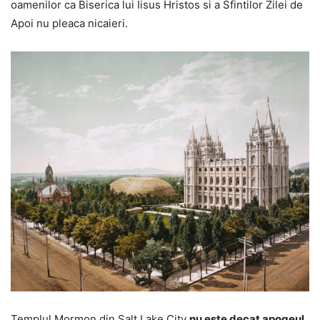
oamenilor ca Biserica lui Iisus Hristos si a Sfintilor Zilei de
Apoi nu pleaca nicaieri.
Templul Mormon din Salt Lake City
nu este decat apogeul