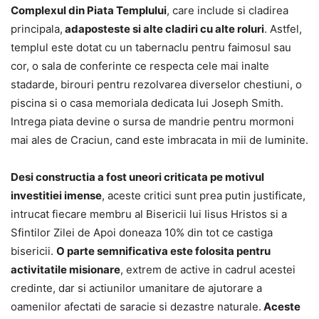
Complexul din Piata Templului
, care include si cladirea
principala,
adaposteste si alte cladiri cu alte roluri
. Astfel,
templul este dotat cu un tabernaclu pentru faimosul sau
cor, o sala de conferinte ce respecta cele mai inalte
stadarde, birouri pentru rezolvarea diverselor chestiuni, o
piscina si o casa memoriala dedicata lui Joseph Smith.
Intrega piata devine o sursa de mandrie pentru mormoni
mai ales de Craciun, cand este imbracata in mii de luminite.
Desi constructia a fost uneori criticata pe motivul
investitiei imense
, aceste critici sunt prea putin justificate,
intrucat fiecare membru al Bisericii lui Iisus Hristos si a
Sfintilor Zilei de Apoi doneaza 10% din tot ce castiga
bisericii.
O parte semnificativa este folosita pentru
activitatile misionare
, extrem de active in cadrul acestei
credinte, dar si actiunilor umanitare de ajutorare a
oamenilor afectati de saracie si dezastre naturale.
Aceste