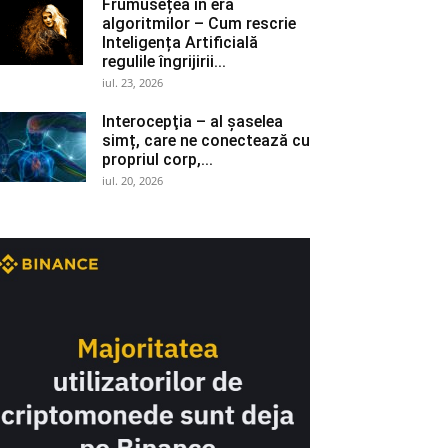
Frumusețea în era
algoritmilor – Cum rescrie
Inteligența Artificială
regulile îngrijirii...
iul. 23, 2026
Interocepţia – al șaselea
simț, care ne conectează cu
propriul corp,...
iul. 20, 2026