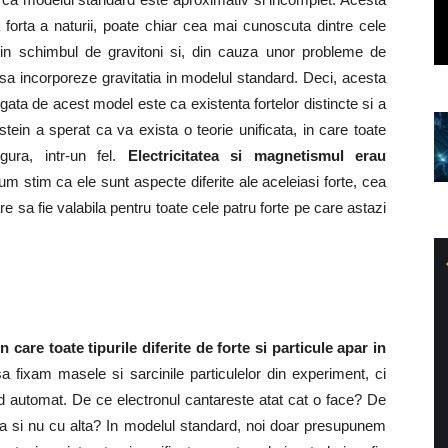
 forta a naturii, poate chiar cea mai cunoscuta dintre cele
rin schimbul de gravitoni si, din cauza unor probleme de
sa incorporeze gravitatia in modelul standard. Deci, acesta
ata de acest model este ca existenta fortelor distincte si a
nstein a sperat ca va exista o teorie unificata, in care toate
gura, intr-un fel.
Electricitatea si magnetismul erau
um stim ca ele sunt aspecte diferite ale aceleiasi forte, cea
re sa fie valabila pentru toate cele patru forte pe care astazi
 care toate tipurile diferite de forte si particule apar in
sa fixam masele si sarcinile particulelor din experiment, ci
mod automat. De ce electronul cantareste atat cat o face? De
rta si nu cu alta? In modelul standard, noi doar presupunem