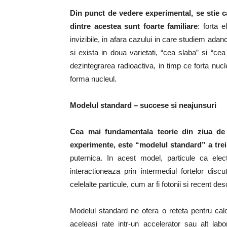
Din punct de vedere experimental, se stie c
dintre acestea sunt foarte familiare
: forta 
invizibile, in afara cazului in care studiem ada
si exista in doua varietati, “cea slaba” si “ce
dezintegrarea radioactiva, in timp ce forta nucl
forma nucleul.
Modelul standard – succese si neajunsuri
Cea mai fundamentala teorie din ziua de 
experimente, este “modelul standard” a trei 
puternica. In acest model, particule ca electr
interactioneaza prin intermediul fortelor disc
celelalte particule, cum ar fi fotonii si recent des
Modelul standard ne ofera o reteta pentru calc
aceleasi rate intr-un accelerator sau alt lab