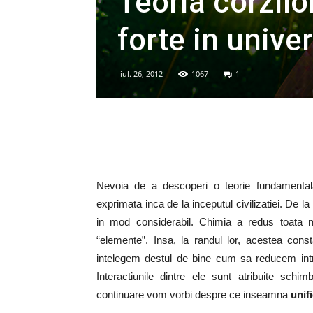
Teoria corzilo
forte in unive
iul. 26, 2012
1067
1
Nevoia de a descoperi o teorie fundamentala
exprimata inca de la inceputul civilizatiei. De 
in mod considerabil. Chimia a redus toata m
“elemente”. Insa, la randul lor, acestea cons
intelegem destul de bine cum sa reducem intr
Interactiunile dintre ele sunt atribuite schim
continuare vom vorbi despre ce inseamna
unif