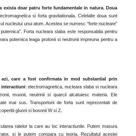
a exista doar patru forte fundamentale in natura. Doua
electromagnetica si forta gravitationala. Celelalte doua sunt
ncul nucleului unui atom. Acestea se numesc “forte nucleare”
a puternica”. Forta nucleara slaba este responsabila pentru
eara puternica leaga protonii si neutronii impreuna pentru a
azi, care a fost confirmata in mod substantial prin
interactiuni
: electromagnetica, nucleara slaba si nucleara
onii, muonii, neutrinii si quarcii alcatuiesc materia. Ele
utate mai sus. Transportorii de forta sunt reprezentati de
coperitii gluoni si bosonii W si Z.
ularea ratelor la care au loc interactiunile. Putem masura
orator, si le putem compara cu teoria. Rezultatul acestei