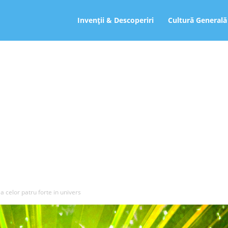
ro
Invenții & Descoperiri
Cultură Generală
ea celor patru forte in univers