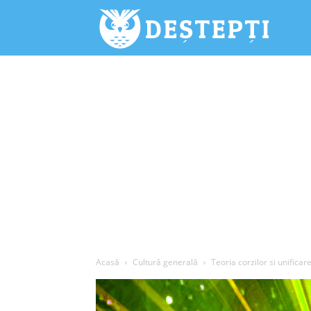
Deștepți.
Acasă
Cultură generală
Teoria corzilor si unificar