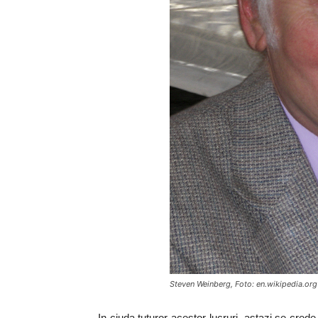
Steven Weinberg, Foto: en.wikipedia.org
In ciuda tuturor acestor lucruri, astazi se cre