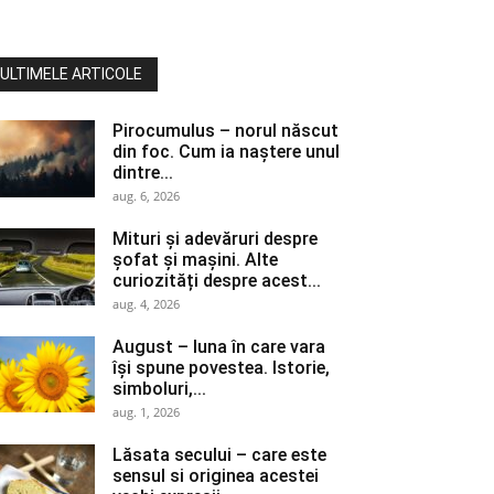
ULTIMELE ARTICOLE
Pirocumulus – norul născut
din foc. Cum ia naștere unul
dintre...
aug. 6, 2026
Mituri și adevăruri despre
șofat și mașini. Alte
curiozități despre acest...
aug. 4, 2026
August – luna în care vara
își spune povestea. Istorie,
simboluri,...
aug. 1, 2026
Lăsata secului – care este
sensul si originea acestei