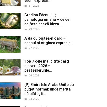
vechi expresii...
iul. 31, 2026
Grădina Edenului și
psihologia umană – de ce
ne fascinează ideea...
iul. 29, 2026
A da cu oiștea-n gard –
sensul si originea expresiei
iul. 27, 2026
Top 7 cele mai citite cărți
ale verii 2026 –
bestsellerurile...
iul. 24, 2026
(P) Emiratele Arabe Unite cu
buget normal: unde merită
să plătești...
iul. 23, 2026