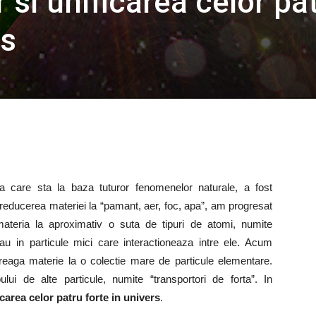
r si unificarea celor pa
rs
 care sta la baza tuturor fenomenelor naturale, a fost
la reducerea materiei la “pamant, aer, foc, apa”, am progresat
ateria la aproximativ o suta de tipuri de atomi, numite
tau in particule mici care interactioneaza intre ele. Acum
eaga materie la o colectie mare de particule elementare.
bului de alte particule, numite “transportori de forta”. In
icarea celor patru forte in univers
.