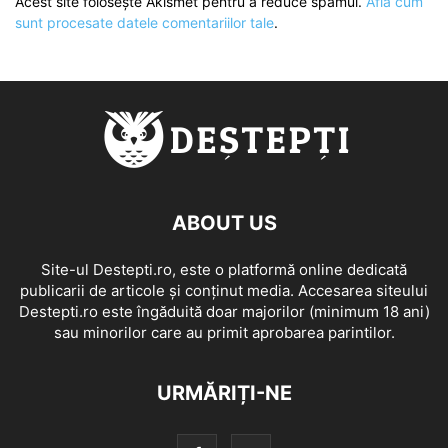
Acest site folosește Akismet pentru a reduce spamul.
Află cum
sunt procesate datele comentariilor tale
.
ABOUT US
Site-ul Destepti.ro, este o platformă online dedicată
publicarii de articole și conținut media. Accesarea siteului
Destepti.ro este îngăduită doar majorilor (minimum 18 ani)
sau minorilor care au primit aprobarea parintilor.
URMĂRIȚI-NE