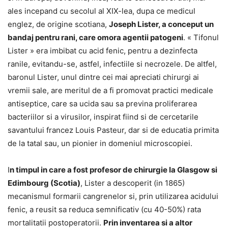
ales incepand cu secolul al XIX-lea, dupa ce medicul
englez, de origine scotiana,
Joseph Lister, a conceput un
bandaj pentru rani, care omora agentii patogeni
. « Tifonul
Lister » era imbibat cu acid fenic, pentru a dezinfecta
ranile, evitandu-se, astfel, infectiile si necrozele. De altfel,
baronul Lister, unul dintre cei mai apreciati chirurgi ai
vremii sale, are meritul de a fi promovat practici medicale
antiseptice, care sa ucida sau sa previna proliferarea
bacteriilor si a virusilor, inspirat fiind si de cercetarile
savantului francez Louis Pasteur, dar si de educatia primita
de la tatal sau, un pionier in domeniul microscopiei.
I
n timpul in care a fost profesor de chirurgie la Glasgow si
Edimbourg (Scotia)
, Lister a descoperit (in 1865)
mecanismul formarii cangrenelor si, prin utilizarea acidului
fenic, a reusit sa reduca semnificativ (cu 40-50%) rata
mortalitatii postoperatorii.
Prin inventarea si a altor