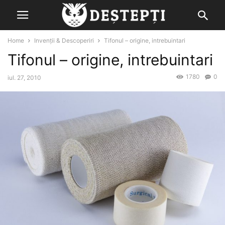
Home
Invenții & Descoperiri
Tifonul – origine, intrebuintari
Tifonul – origine, intrebuintari
1780
0
iul. 27, 2010