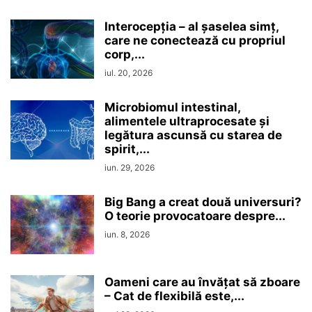
Interocepţia – al șaselea simț,
care ne conectează cu propriul
corp,...
iul. 20, 2026
Microbiomul intestinal,
alimentele ultraprocesate şi
legătura ascunsă cu starea de
spirit,...
iun. 29, 2026
Big Bang a creat două universuri?
O teorie provocatoare despre...
iun. 8, 2026
Oameni care au învățat să zboare
– Cat de flexibilă este,...