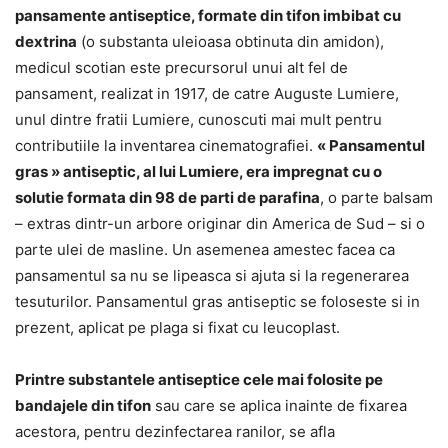
pansamente antiseptice, formate din tifon imbibat cu
dextrina
(o substanta uleioasa obtinuta din amidon),
medicul scotian este precursorul unui alt fel de
pansament, realizat in 1917, de catre Auguste Lumiere,
unul dintre fratii Lumiere, cunoscuti mai mult pentru
contributiile la inventarea cinematografiei.
« Pansamentul
gras » antiseptic, al lui Lumiere, era impregnat cu o
solutie formata din 98 de parti de parafina
, o parte balsam
– extras dintr-un arbore originar din America de Sud – si o
parte ulei de masline. Un asemenea amestec facea ca
pansamentul sa nu se lipeasca si ajuta si la regenerarea
tesuturilor. Pansamentul gras antiseptic se foloseste si in
prezent, aplicat pe plaga si fixat cu leucoplast.
Printre substantele antiseptice cele mai folosite pe
bandajele din tifon
sau care se aplica inainte de fixarea
acestora, pentru dezinfectarea ranilor, se afla