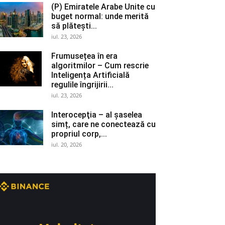
(P) Emiratele Arabe Unite cu
buget normal: unde merită
să plătești...
iul. 23, 2026
Frumusețea în era
algoritmilor – Cum rescrie
Inteligența Artificială
regulile îngrijirii...
iul. 23, 2026
Interocepţia – al șaselea
simț, care ne conectează cu
propriul corp,...
iul. 20, 2026