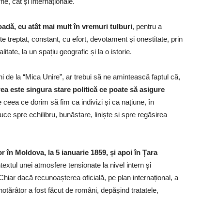
rne, cât și internaționale.
ioadă, cu atât mai mult în vremuri tulburi
, pentru a
te treptat, constant, cu efort, devotament și onestitate, prin
itate, la un spațiu geografic și la o istorie.
ni de la “Mica Unire”, ar trebui să ne amintească faptul că,
ea este singura stare politică ce poate să asigure
e ceea ce dorim să fim ca indivizi și ca națiune, în
ce spre echilibru, bunăstare, liniște si spre regăsirea
 în Moldova, la 5 ianuarie 1859, și apoi în Țara
ntextul unei atmosfere tensionate la nivel intern şi
. Chiar dacă recunoașterea oficială, pe plan internațional, a
hotărâtor a fost făcut de români, depășind tratatele,