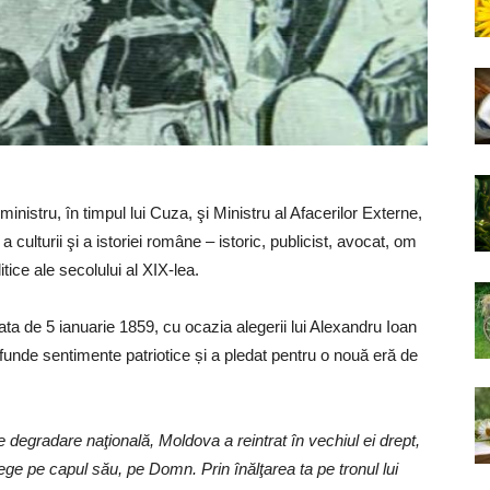
inistru, în timpul lui Cuza, şi Ministru al Afacerilor Externe,
a culturii şi a istoriei române – istoric, publicist, avocat, om
itice ale secolului al XIX-lea.
 data de 5 ianuarie 1859, cu ocazia alegerii lui Alexandru Ioan
nde sentimente patriotice și a pledat pentru o nouă eră de
e degradare naţională, Moldova a reintrat în vechiul ei drept,
 alege pe capul său, pe Domn. Prin înălţarea ta pe tronul lui