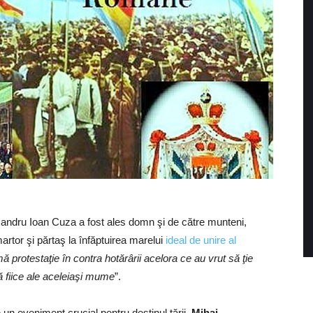
xandru Ioan Cuza a fost ales domn şi de către munteni,
artor şi părtaş la înfăptuirea marelui
ideal de unire al
mă protestaţie în contra hotărârii acelora ce au vrut să ţie
ă fiice ale aceleiaşi mume
”.
un eveniment crucial pentru destinul tării,
Mihai