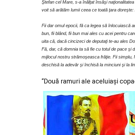
Ştefan cel Mare, s-a înălţat însăşi naţionalita
voit să arătăm lumii ceea ce toată ţara doreşte:
Fii dar omul epocii, fă ca legea să înlocuiască arb
bun, fii blând, fii bun mai ales cu acei pentru ca
uita că, dacă cincizeci de deputaţi te-au ales 
Fă, dar, că domnia ta să fie cu totul de pace şi d
mijlocul nostru strămoşeasca frăţie. Fii simplu, 
deschisă la adevăr şi închisă la minciuni şi la li
“Două ramuri ale aceluiaşi copa