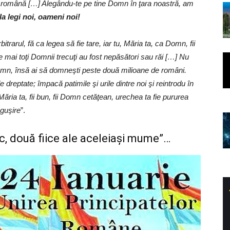
tea română […] Alegându-te pe tine Domn în ţara noastră, am
la legi noi, oameni noi!
itrarul, fă ca legea să fie tare, iar tu, Măria ta, ca Domn, fii
re mai toţi Domnii trecuţi au fost nepăsători sau răi […] Nu
Domn, însă ai să domneşti peste două milioane de români.
e dreptate; împacă patimile şi urile dintre noi şi reintrodu în
Măria ta, fii bun, fii Domn cetăţean, urechea ta fie pururea
nguşire
”.
c, două fiice ale aceleiaşi mume”…