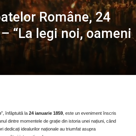
patelor Române, 24
– “La legi noi, oameni
e
”, înfăptuită la
24 ianuarie 1859
, este un eveniment înscris
unul dintre momentele de grație din istoria unei națiuni, când
 dedicați idealurilor naționale au triumfat asupra