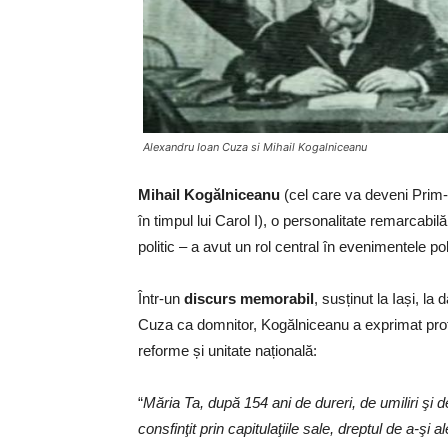
Alexandru Ioan Cuza si Mihail Kogalniceanu
Mihail Kogălniceanu
(cel care va deveni Prim-m
în timpul lui Carol I), o personalitate remarcabilă 
politic – a avut un rol central în evenimentele pol
Într-un
discurs memorabil
, susținut la Iași, la
Cuza ca domnitor, Kogălniceanu a exprimat profu
reforme și unitate națională:
“
Măria Ta, după 154 ani de dureri, de umiliri şi d
consfinţit prin capitulaţiile sale, dreptul de a-şi