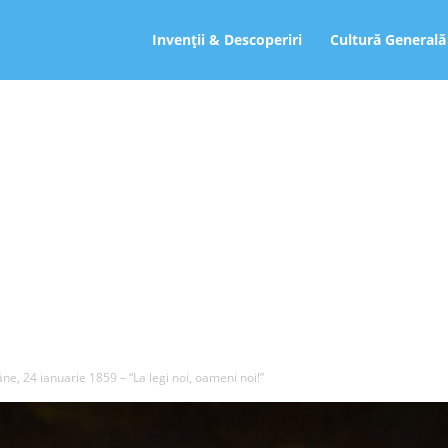
ro
Invenții & Descoperiri
Cultură Generală
e, 24 ianuarie 1859 – “La legi noi, oameni noi!”