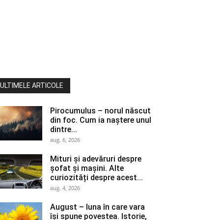
ULTIMELE ARTICOLE
Pirocumulus – norul născut
din foc. Cum ia naștere unul
dintre...
aug. 6, 2026
Mituri și adevăruri despre
șofat și mașini. Alte
curiozități despre acest...
aug. 4, 2026
August – luna în care vara
își spune povestea. Istorie,