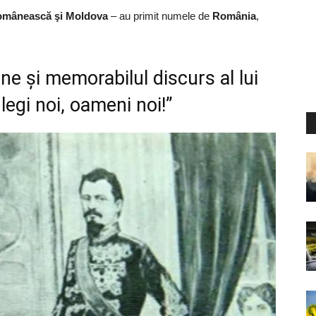
omânească şi Moldova
– au primit numele de
România
,
e şi memorabilul discurs al lui
legi noi, oameni noi!”