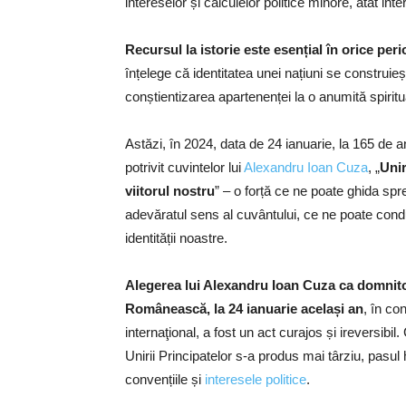
intereselor și calculelor politice minore, atât inte
Recursul la istorie este esențial în orice per
înțelege că identitatea unei națiuni se construieș
conștientizarea apartenenței la o anumită spiritual
Astăzi, în 2024, data de 24 ianuarie, la 165 de a
potrivit cuvintelor lui
Alexandru Ioan Cuza
, „
Unir
viitorul nostru
” – o forță ce ne poate ghida spr
adevăratul sens al cuvântului, ce ne poate condu
identității noastre.
Alegerea lui Alexandru Ioan Cuza ca domnitor
Românească, la 24 ianuarie același an
, în co
internaţional, a fost un act curajos și ireversibil
Unirii Principatelor s-a produs mai târziu, pasul 
convențiile și
interesele politice
.