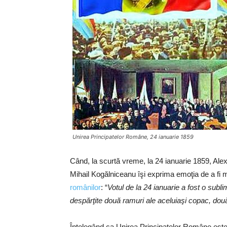
Unirea Principatelor Române, 24 ianuarie 1859
Când, la scurtă vreme, la 24 ianuarie 1859, Ale
Mihail Kogălniceanu îşi exprima emoţia de a fi m
românilor
: “
Votul de la 24 ianuarie a fost o subli
despărţite două ramuri ale aceluiaşi copac, dou
Înţelegând ca Unirea Principatelor Române este 