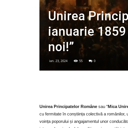
Unirea Princi
ianuarie 1859 
noi!”
ian. 23, 2024
55
0
Unirea Principatelor Române
sau “
Mica Unir
cu fermitate în conștiința colectivă a românilor, 
voința poporului și angajamentul unor conducători