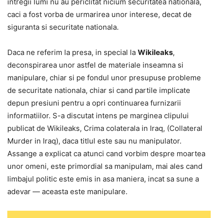
intregii lumi nu au periclitat nicium securitatea nationala,
caci a fost vorba de urmarirea unor interese, decat de
siguranta si securitate nationala.
Daca ne referim la presa, in special la
Wikileaks
,
deconspirarea unor astfel de materiale inseamna si
manipulare, chiar si pe fondul unor presupuse probleme
de securitate nationala, chiar si cand partile implicate
depun presiuni pentru a opri continuarea furnizarii
informatiilor. S-a discutat intens pe marginea clipului
publicat de Wikileaks, Crima colaterala in Iraq, (Collateral
Murder in Iraq), daca titlul este sau nu manipulator.
Assange a explicat ca atunci cand vorbim despre moartea
unor omeni, este primordial sa manipulam, mai ales cand
limbajul politic este emis in asa maniera, incat sa sune a
adevar — aceasta este manipulare.