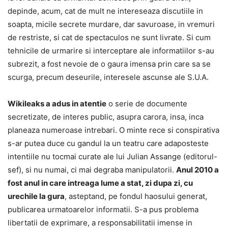
depinde, acum, cat de mult ne intereseaza discutiile in
soapta, micile secrete murdare, dar savuroase, in vremuri
de restriste, si cat de spectaculos ne sunt livrate. Si cum
tehnicile de urmarire si interceptare ale informatiilor s-au
subrezit, a fost nevoie de o gaura imensa prin care sa se
scurga, precum deseurile, interesele ascunse ale S.U.A.
Wikileaks a adus in atentie
o serie de documente
secretizate, de interes public, asupra carora, insa, inca
planeaza numeroase intrebari. O minte rece si conspirativa
s-ar putea duce cu gandul la un teatru care adaposteste
intentiile nu tocmai curate ale lui Julian Assange (editorul-
sef), si nu numai, ci mai degraba manipulatorii.
Anul 2010 a
fost anul in care intreaga lume a stat, zi dupa zi, cu
urechile la gura
, asteptand, pe fondul haosului generat,
publicarea urmatoarelor informatii. S-a pus problema
libertatii de exprimare, a responsabilitatii imense in