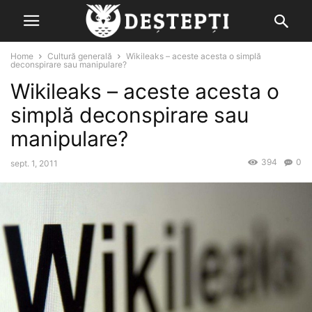
Home
Cultură generală
Wikileaks – aceste acesta o simplă
deconspirare sau manipulare?
Wikileaks – aceste acesta o
simplă deconspirare sau
manipulare?
394
0
sept. 1, 2011