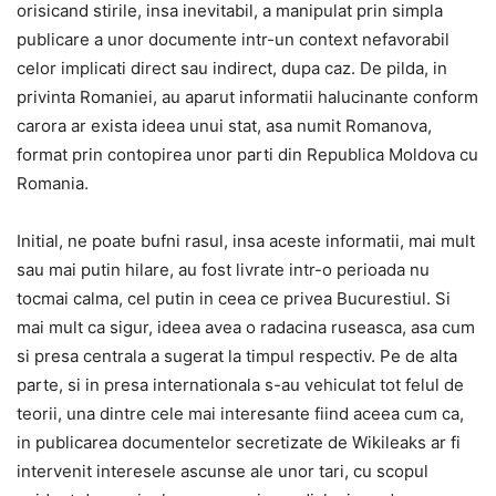
orisicand stirile, insa inevitabil, a manipulat prin simpla
publicare a unor documente intr-un context nefavorabil
celor implicati direct sau indirect, dupa caz. De pilda, in
privinta Romaniei, au aparut informatii halucinante conform
carora ar exista ideea unui stat, asa numit Romanova,
format prin contopirea unor parti din Republica Moldova cu
Romania.
Initial, ne poate bufni rasul, insa aceste informatii, mai mult
sau mai putin hilare, au fost livrate intr-o perioada nu
tocmai calma, cel putin in ceea ce privea Bucurestiul. Si
mai mult ca sigur, ideea avea o radacina ruseasca, asa cum
si presa centrala a sugerat la timpul respectiv. Pe de alta
parte, si in presa internationala s-au vehiculat tot felul de
teorii, una dintre cele mai interesante fiind aceea cum ca,
in publicarea documentelor secretizate de Wikileaks ar fi
intervenit interesele ascunse ale unor tari, cu scopul