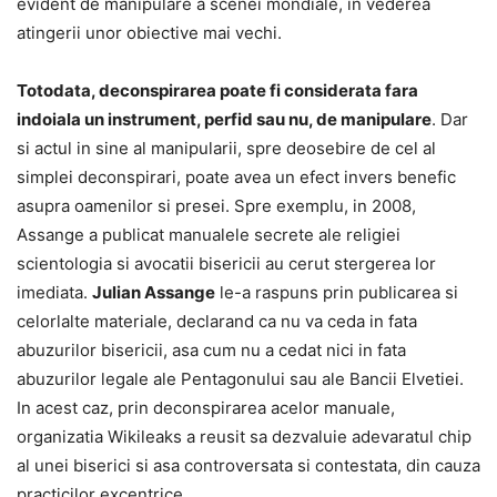
evident de manipulare a scenei mondiale, in vederea
atingerii unor obiective mai vechi.
Totodata, deconspirarea poate fi considerata fara
indoiala un instrument, perfid sau nu, de manipulare
. Dar
si actul in sine al manipularii, spre deosebire de cel al
simplei deconspirari, poate avea un efect invers benefic
asupra oamenilor si presei. Spre exemplu, in 2008,
Assange a publicat manualele secrete ale religiei
scientologia si avocatii bisericii au cerut stergerea lor
imediata.
Julian Assange
le-a raspuns prin publicarea si
celorlalte materiale, declarand ca nu va ceda in fata
abuzurilor bisericii, asa cum nu a cedat nici in fata
abuzurilor legale ale Pentagonului sau ale Bancii Elvetiei.
In acest caz, prin deconspirarea acelor manuale,
organizatia Wikileaks a reusit sa dezvaluie adevaratul chip
al unei biserici si asa controversata si contestata, din cauza
practicilor excentrice.