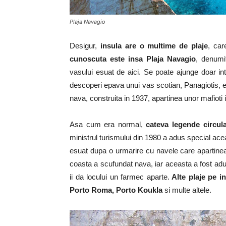
Plaja Navagio
Desigur,
insula are o multime de plaje
, car
cunoscuta este insa Plaja Navagio
, denumi
vasului esuat de aici. Se poate ajunge doar int
descoperi epava unui vas scotian, Panagiotis, es
nava, construita in 1937, apartinea unor mafioti 
Asa cum era normal,
cateva legende circul
ministrul turismului din 1980 a adus special acea
esuat dupa o urmarire cu navele care apartinea
coasta a scufundat nava, iar aceasta a fost adus
ii da locului un farmec aparte.
Alte plaje pe in
Porto Roma, Porto Koukla
si multe altele.