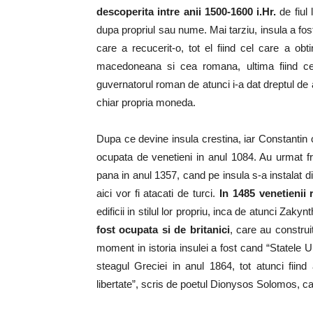
descoperita intre anii 1500-1600 i.Hr.
de fiul 
dupa propriul sau nume. Mai tarziu, insula a fost
care a recucerit-o, tot el fiind cel care a ob
macedoneana si cea romana, ultima fiind cea 
guvernatorul roman de atunci i-a dat dreptul de a
chiar propria moneda.
Dupa ce devine insula crestina, iar Constantin c
ocupata de venetieni in anul 1084. Au urmat fran
pana in anul 1357, cand pe insula s-a instalat din
aici vor fi atacati de turci.
In 1485 venetienii
edificii in stilul lor propriu, inca de atunci Zak
fost ocupata si de britanici
, care au construi
moment in istoria insulei a fost cand “Statele U
steagul Greciei in anul 1864, tot atunci fiind
libertate”, scris de poetul Dionysos Solomos, c