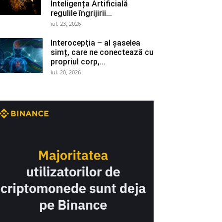
Inteligența Artificială
regulile îngrijirii...
iul. 23, 2026
Interocepţia – al șaselea
simț, care ne conectează cu
propriul corp,...
iul. 20, 2026