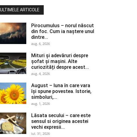
ULTIMELE ARTICOLE
Pirocumulus – norul născut
din foc. Cum ia naștere unul
dintre...
aug. 6, 2026
Mituri și adevăruri despre
șofat și mașini. Alte
curiozități despre acest...
aug. 4, 2026
August – luna în care vara
își spune povestea. Istorie,
simboluri,...
aug. 1, 2026
Lăsata secului – care este
sensul si originea acestei
vechi expresii...
iul. 31, 2026