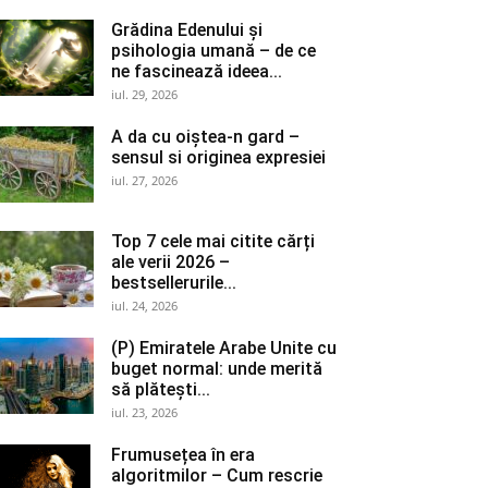
Grădina Edenului și
psihologia umană – de ce
ne fascinează ideea...
iul. 29, 2026
A da cu oiștea-n gard –
sensul si originea expresiei
iul. 27, 2026
Top 7 cele mai citite cărți
ale verii 2026 –
bestsellerurile...
iul. 24, 2026
(P) Emiratele Arabe Unite cu
buget normal: unde merită
să plătești...
iul. 23, 2026
Frumusețea în era
algoritmilor – Cum rescrie