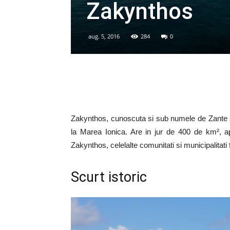
Zakynthos
aug. 5, 2016
284
0
Zakynthos, cunoscuta si sub numele de Zante s
la Marea Ionica. Are in jur de 400 de km², apr
Zakynthos, celelalte comunitati si municipalitati
Scurt istoric