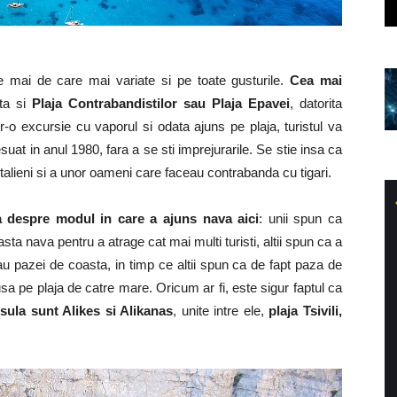
e mai de care mai variate si pe toate gusturile.
Cea mai
ta si
Plaja Contrabandistilor sau Plaja Epavei
, datorita
r-o excursie cu vaporul si odata ajuns pe plaja, turistul va
uat in anul 1980, fara a se sti imprejurarile. Se stie insa ca
italieni si a unor oameni care faceau contrabanda cu tigari.
a despre modul in care a ajuns nava aici
: unii spun ca
sta nava pentru a atrage cat mai multi turisti, altii spun ca a
u pazei de coasta, in timp ce altii spun ca de fapt paza de
a pe plaja de catre mare. Oricum ar fi, este sigur faptul ca
sula sunt Alikes si Alikanas
, unite intre ele,
plaja Tsivili,