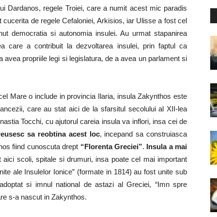
lui Dardanos, regele Troiei, care a numit acest mic paradis
 cucerita de regele Cefaloniei, Arkisios, iar Ulisse a fost cel
tinut democratia si autonomia insulei. Au urmat stapanirea
care a contribuit la dezvoltarea insulei, prin faptul ca
 avea propriile legi si legislatura, de a avea un parlament si
el Mare o include in provincia Ilaria, insula Zakynthos este
cezii, care au stat aici de la sfarsitul secolului al XII-lea
astia Tocchi, cu ajutorul careia insula va inflori, insa cei de
 reusesc sa reobtina acest loc
, incepand sa construiasca
ynthos fiind cunoscuta drept
“Florenta Greciei”
.
Insula a mai
t aici scoli, spitale si drumuri, insa poate cel mai important
nite ale Insulelor Ionice” (formate in 1814) au fost unite sub
 adoptat si imnul national de astazi al Greciei, “Imn spre
are s-a nascut in Zakynthos.