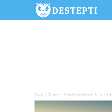
Deștepți.
Acasă
Călătorii
Obiective turistice din lume
Zak