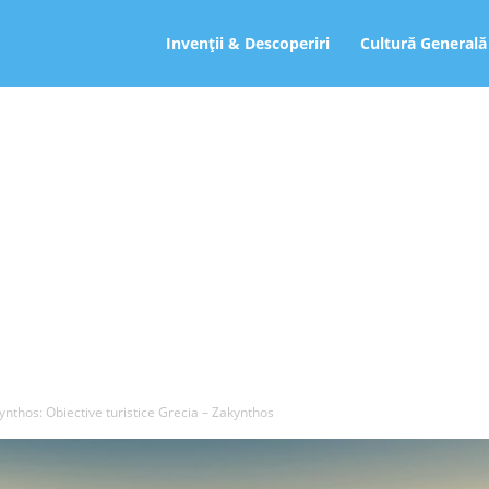
ro
Invenții & Descoperiri
Cultură Generală
ynthos: Obiective turistice Grecia – Zakynthos