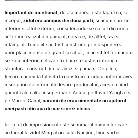
Important de mentionat
, de asemenea, este faptul ca, la
inceput,
zidul era compus din doua parti
, si anume un zid
interior si altul exterior, considerandu-se ca cel din urma
ar trebui realizat din pamant, ceea ce, de altfel, s-a si
intamplat. Temeliile au fost construite prin dispunerea
unor placi imense de granit si calcar, in acest fel formandu-
se zidul interior, cel care trebuia sa sustina intreaga
structura, construit din caramizi si pamant. De pilda,
fiecare caramida folosita la construirea zidului interior avea
inscriptionata informatii despre producator, acestea fiind
garantii ale calitatii superioare. Aduse pe fluviul Yangtze si
pe Marele Canal,
caramizile erau cimentate cu ajutorul
unei paste din apa de var si orez cleios
.
Iar la fel de impresionant este si numarul oamenilor care
au lucrat la zidul Ming al orasului Nanjing, fiind vorba