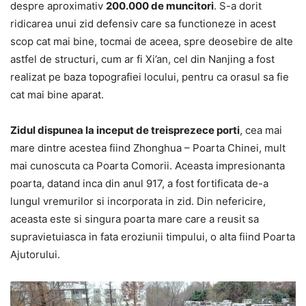
despre aproximativ
200.000 de muncitori
. S-a dorit
ridicarea unui zid defensiv care sa functioneze in acest
scop cat mai bine, tocmai de aceea, spre deosebire de alte
astfel de structuri, cum ar fi Xi’an, cel din Nanjing a fost
realizat pe baza topografiei locului, pentru ca orasul sa fie
cat mai bine aparat.
Zidul dispunea la inceput de treisprezece porti
, cea mai
mare dintre acestea fiind Zhonghua – Poarta Chinei, mult
mai cunoscuta ca Poarta Comorii. Aceasta impresionanta
poarta, datand inca din anul 917, a fost fortificata de-a
lungul vremurilor si incorporata in zid. Din nefericire,
aceasta este si singura poarta mare care a reusit sa
supravietuiasca in fata eroziunii timpului, o alta fiind Poarta
Ajutorului.