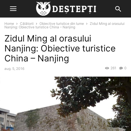
Home
Călătorii
Obiective turistice din lume
Zidul Ming al orasului
Nanjing: Obiective turistice China – Nanjing
Zidul Ming al orasului
Nanjing: Obiective turistice
China – Nanjing
261
0
aug. 5, 2016