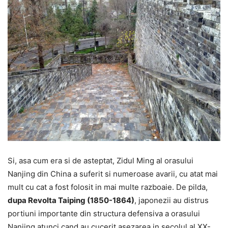
Si, asa cum era si de asteptat, Zidul Ming al orasului
Nanjing din China a suferit si numeroase avarii, cu atat mai
mult cu cat a fost folosit in mai multe razboaie. De pilda,
dupa Revolta Taiping (1850-1864)
, japonezii au distrus
portiuni importante din structura defensiva a orasului
Nanjing atunci cand au cucerit asezarea in secolul al XX-