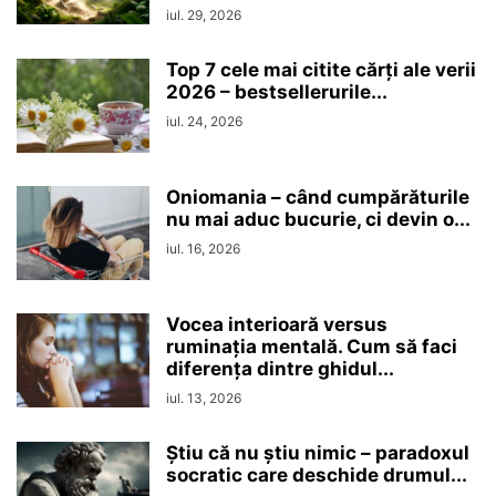
iul. 29, 2026
Top 7 cele mai citite cărți ale verii
2026 – bestsellerurile...
iul. 24, 2026
Oniomania – când cumpărăturile
nu mai aduc bucurie, ci devin o...
iul. 16, 2026
Vocea interioară versus
ruminaţia mentală. Cum să faci
diferența dintre ghidul...
iul. 13, 2026
Ştiu că nu ştiu nimic – paradoxul
socratic care deschide drumul...