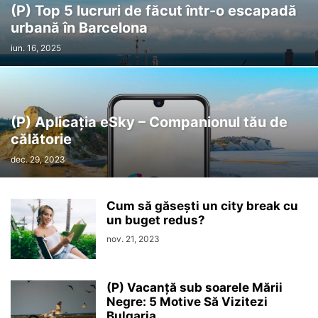
(P) Top 5 lucruri de făcut într-o escapadă
urbană în Barcelona
iun. 16, 2025
(P) Aplicația eSky – Companionul tău de
călătorie
dec. 29, 2023
Cum să găsești un city break cu
un buget redus?
nov. 21, 2023
(P) Vacanță sub soarele Mării
Negre: 5 Motive Să Vizitezi
Bulgaria