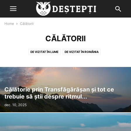
Home
Călătorii
CĂLĂTORII
DE VIZITAT ÎN LUME
DE VIZITAT ÎN ROMÂNIA
OBIECTIVE TURISTICE DIN LUME
OBIECTIVE TURISTICE DIN ROMÂNIA
Călătorie prin Transfăgărășan și tot ce
trebuie să știi despre ritmul...
dec. 10, 2025