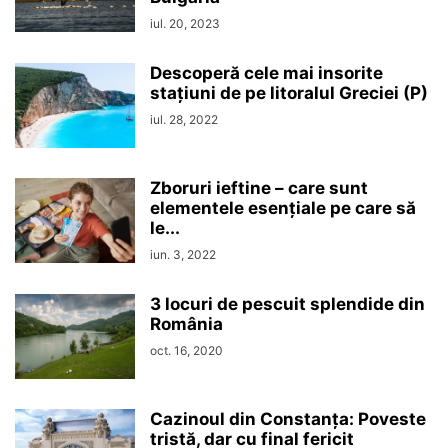
iul. 20, 2023
Descoperă cele mai insorite
stațiuni de pe litoralul Greciei (P)
iul. 28, 2022
Zboruri ieftine – care sunt
elementele esențiale pe care să
le...
iun. 3, 2022
3 locuri de pescuit splendide din
România
oct. 16, 2020
Cazinoul din Constanța: Poveste
tristă, dar cu final fericit