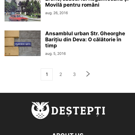
Movilă pentru români
aug. 26, 2016
Ansamblul urban Str. Gheorghe
Barițiu din Deva: O călătorie în
timp
aug. 5, 2016
1
2
3