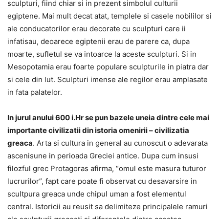
sculpturi, fiind chiar si in prezent simbolul culturii
egiptene. Mai mult decat atat, templele si casele nobililor si
ale conducatorilor erau decorate cu sculpturi care ii
infatisau, deoarece egiptenii erau de parere ca, dupa
moarte, sufletul se va intoarce la aceste sculpturi. Si in
Mesopotamia erau foarte populare sculpturile in piatra dar
si cele din lut. Sculpturi imense ale regilor erau amplasate
in fata palatelor.
In jurul anului 600 i.Hr se pun bazele uneia dintre cele mai
importante civilizatii din istoria omenirii – civilizatia
greaca
. Arta si cultura in general au cunoscut o adevarata
ascenisune in perioada Greciei antice. Dupa cum insusi
filozful grec Protagoras afirma, “omul este masura tuturor
lucrurilor”, fapt care poate fi observat cu desavarsire in
scultpura greaca unde chipul uman a fost elementul
central. Istoricii au reusit sa delimiteze principalele ramuri