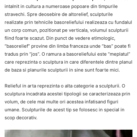
intalnit in cultura a numeroase popoare din timpurile
stravechi. Spre deosebire de altorelief, sculpturile
realizate prin tehnicile basoreliefului realizeaza cu fundalul
un corp comun, pozitionat pe verticala, volumul sculpturii
fiind foarte scazut. Din punct de vedere etimologic,
“basorelief” provine din limba franceza unde “bas” poate fi
tradus prin “jos”. O ramura a basoreliefului este “meplatul”
care reprezinta o sculptura in care diferentele dintre planul
de baza si planurile sculpturii in sine sunt foarte mici.
Relieful in arta reprezinta o alta categorie a sculpturii. O
sculptura incadrata acestei tipologii se caracterizeaza prin
volum, de cele mai multe ori acestea infatisand figuri
umane. Sculpturile de acest tip se folosesc in special in
scop decorativ.