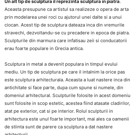
Un alt tip de sculptura il reprezinta sculptura in piatra
.
Aceasta presupune ca artistul sa realizeze o opera de arta
prin modelarea unei roci cu ajutorul unei dalte si a unui
ciocan. Acest tip de sculptura dateaza inca din vremurile
stravechi, dezvoltandu-se cu precadere in epoca de piatra.
Sculpturile din marmura care infatisau zeii si conducatorii
erau foarte populare in Grecia antica.
Sculptura in metal a devenit populara in timpul evului
mediu. Un tip de sculptura pe care il intalnim la orice pas
este sculptura arhitecturala. Aceasta a luat nastere inca din
antichitate si face parte, dupa cum spune si numele, din
domeniul arhitectural. Sculpturile folosite in acest domeniu
sunt folosite in scop estetic, acestea fiind atasate cladirilor,
atat pe exterior, cat si pe interior. Rolul sculpturii in
arhitectura este unul foarte important, mai ales ca oamenii
de stiinta sunt de parere ca sculptura a dat nastere
arhitecturii.