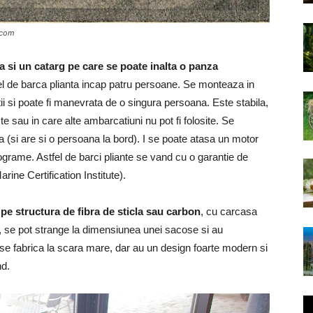
.com
 si un catarg pe care se poate inalta o panza
tfel de barca plianta incap patru persoane. Se monteaza in
tii si poate fi manevrata de o singura persoana. Este stabila,
te sau in care alte ambarcatiuni nu pot fi folosite. Se
 (si are si o persoana la bord). I se poate atasa un motor
grame. Astfel de barci pliante se vand cu o garantie de
rine Certification Institute).
 pe structura de fibra de sticla sau carbon
, cu carcasa
i, se pot strange la dimensiunea unei sacose si au
se fabrica la scara mare, dar au un design foarte modern si
nd.