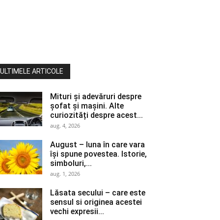
ULTIMELE ARTICOLE
Mituri și adevăruri despre
șofat și mașini. Alte
curiozități despre acest...
aug. 4, 2026
August – luna în care vara
își spune povestea. Istorie,
simboluri,...
aug. 1, 2026
Lăsata secului – care este
sensul si originea acestei
vechi expresii...