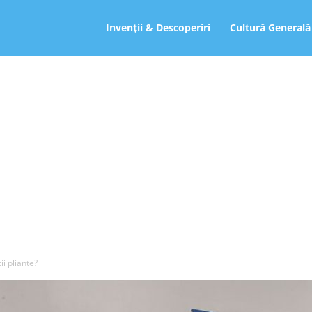
ro
Invenții & Descoperiri
Cultură Generală
ii pliante?