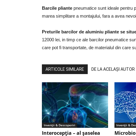
Barcile pliante
pneumatice sunt ideale pentru pe
marea simplitare a montajului, fara a avea nevoi
Preturile barcilor de aluminiu pliante se situ
12000 lei, in timp ce ale barcilor pneumatice s
care pot fi transportate, de materialul din care su
ARTICOLE SIMILARE
DE LA ACELAȘI AUTOR
Invenții & Descoperiri
Invenții & De
Interocepţia – al șaselea
Microbio