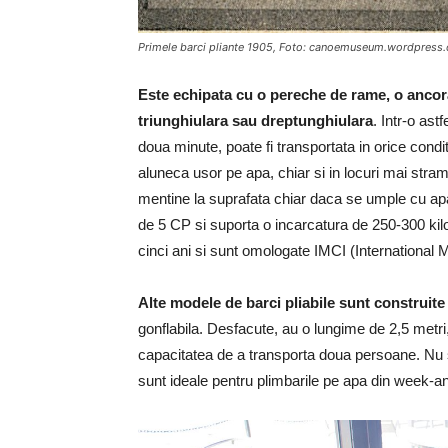
Primele barci pliante 1905, Foto: canoemuseum.wordpress
Este echipata cu o pereche de rame, o ancora
triunghiulara sau dreptunghiulara
. Intr-o as
doua minute, poate fi transportata in orice condi
aluneca usor pe apa, chiar si in locuri mai stram
mentine la suprafata chiar daca se umple cu apa
de 5 CP si suporta o incarcatura de 250-300 kilo
cinci ani si sunt omologate IMCI (International Ma
Alte modele de barci pliabile sunt construite
gonflabila. Desfacute, au o lungime de 2,5 metr
capacitatea de a transporta doua persoane. Nu 
sunt ideale pentru plimbarile pe apa din week-a