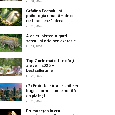
iul. 31, 2026
Grădina Edenului și
psihologia umană – de ce
ne fascinează ideea...
iul. 29, 2026
A da cu oiștea-n gard –
sensul si originea expresiei
iul. 27, 2026
Top 7 cele mai citite cărți
ale verii 2026 –
bestsellerurile...
iul. 24, 2026
(P) Emiratele Arabe Unite cu
buget normal: unde merită
să plătești...
iul. 23, 2026
Frumusețea în era