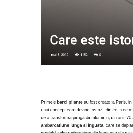
Care este isto
mai 3, 2012
1152
0
Primele
barci pliante
au fost create la Paris, i
unui concept care devine, astazi, din ce in ce m
de a transforma piroga din aluminiu, din anii ’70 a
ambarcatiune lunga si ingusta
, care se depla
modelul celor rudimentare din lemn sau din piei c