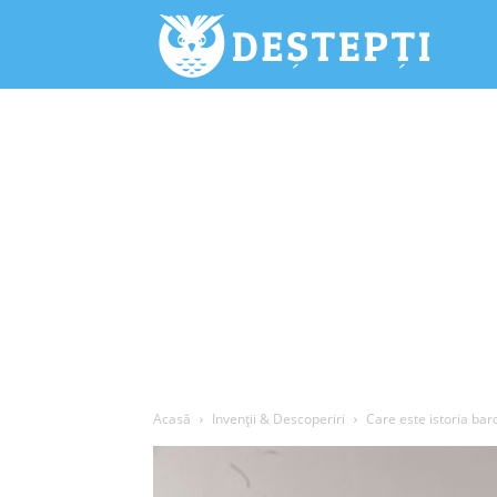
Deștepți.
Acasă
Invenții & Descoperiri
Care este istoria barc