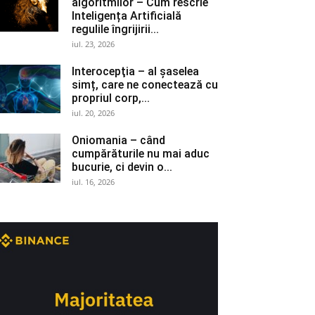
algoritmilor – Cum rescrie
Inteligența Artificială
regulile îngrijirii...
iul. 23, 2026
Interocepţia – al șaselea
simț, care ne conectează cu
propriul corp,...
iul. 20, 2026
Oniomania – când
cumpărăturile nu mai aduc
bucurie, ci devin o...
iul. 16, 2026