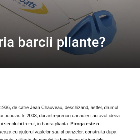
ria barcii pliante?
n 1936, de catre Jean Chauveau, deschizand, astfel, drumul
ai popular. In 2003, doi antreprenori canadieni au avut ideea
i secolului trecut, in barca plianta.
Piroga este o
seaza cu ajutorul vaslelor sau al panzelor, construita dupa
usute, utilizate de populatiile bastinase din insulele