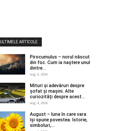
ULTIMELE ARTICOLE
Pirocumulus – norul născut
din foc. Cum ia naștere unul
dintre...
aug. 6, 2026
Mituri și adevăruri despre
șofat și mașini. Alte
curiozități despre acest...
aug. 4, 2026
August – luna în care vara
își spune povestea. Istorie,
simboluri,...