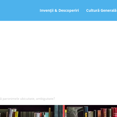
ro
Invenții & Descoperiri
Cultură Generală
 paronimele ubicuitate, ambiguitate?