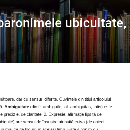
aronimele ubicuitate,
are, dar cu sensuri diferite. Cuvintele din titlul articolului
ză.
Ambiguitate
(din fr. ambiguité, lat. ambiguitas, -atis) este
recizie, de claritate. 2. Expresie, afirmație lipsită de
 ubiquité) are sensul de însușire atribuită cuiva (de obicei
au în mai multe locuri) în același timp. Este sinonim cu