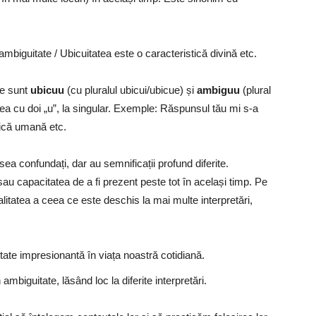
mbiguitate / Ubicuitatea este o caracteristică divină etc.
ve sunt
ubicuu
(cu pluralul ubicui/ubicue) și
ambiguu
(plural
rea cu doi „u”, la singular. Exemple: Răspunsul tău mi s-a
tică umană etc.
ea confundați, dar au semnificații profund diferite.
u capacitatea de a fi prezent peste tot în același timp. Pe
litatea a ceea ce este deschis la mai multe interpretări,
tate impresionantă în viața noastră cotidiană.
ambiguitate, lăsând loc la diferite interpretări.