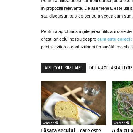
Pentru a utiliza acești termeni corect, este esen
în propoziții relevante. De asemenea, este util s
sau discursuri publice pentru a vedea cum sunt f
Pentru a aprofunda înțelegerea utilizării corecte
citești articolul nostru despre
cum este corect: 
pentru evitarea confuziilor și îmbunătățirea abili
ARTICOLE SIMILARE
DE LA ACELAȘI AUTOR
Gramatică
Gramatică
Lăsata secului – care este
A da cu o