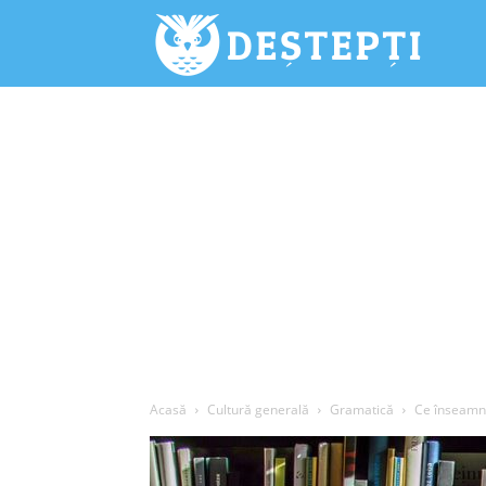
Deștepți.
Acasă
Cultură generală
Gramatică
Ce înseamnă