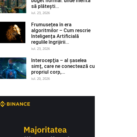
buget normal: unde merită
să plătești...
iul. 23, 2026
Frumusețea în era
algoritmilor – Cum rescrie
Inteligența Artificială
regulile îngrijirii...
iul. 23, 2026
Interocepţia – al șaselea
simț, care ne conectează cu
propriul corp,...
iul. 20, 2026