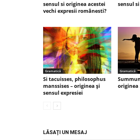
sensul si originea acestei
sensul si
vechi expresii românesti?
Gramatică
Gramatică
Si tacuisses, philosophus
Summum
manssises – originea şi
originea 
sensul expresiei
LĂSAȚI UN MESAJ