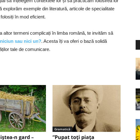
țial să înțelegem contextele lor și să practicăm folosirea lor
ă explorăm exemple din literatură, articole de specialitate
olosiți în mod eficient.
 a altor termeni complicați în limba română, te invităm să
niciun sau nici un?
. Acesta îți va oferi o bază solidă
tăților tale de comunicare.
Gramatică
iștea-n gard –
“Pupat toţi piaţa