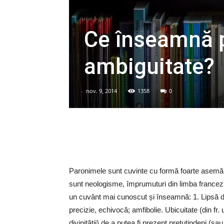
Ce înseamnă p
ambiguitate?
nov. 9, 2014
1358
0
Paronimele sunt cuvinte cu formă foarte asemănăto
sunt neologisme, împrumuturi din limba france
un cuvânt mai cunoscut și înseamnă: 1. Lipsă de p
precizie, echivocă; amfibolie. Ubicuitate (din fr.
divinității) de a putea fi prezent pretutindeni (s