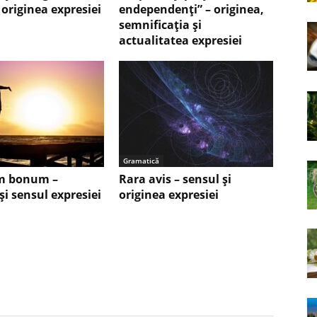
 originea expresiei
endependenţi” – originea,
semnificaţia şi
actualitatea expresiei
Gramatică
 bonum –
Rara avis – sensul şi
şi sensul expresiei
originea expresiei