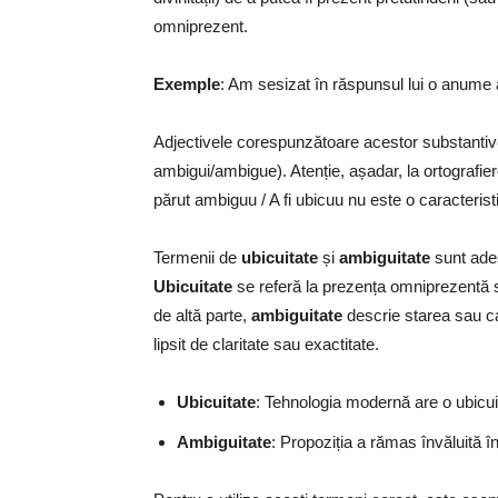
omniprezent.
Exemple
: Am sesizat în răspunsul lui o anume a
Adjectivele corespunzătoare acestor substanti
ambigui/ambigue). Atenție, așadar, la ortografie
părut ambiguu / A fi ubicuu nu este o caracteris
Termenii de
ubicuitate
și
ambiguitate
sunt ades
Ubicuitate
se referă la prezența omniprezentă sa
de altă parte,
ambiguitate
descrie starea sau ca
lipsit de claritate sau exactitate.
Ubicuitate
: Tehnologia modernă are o ubicui
Ambiguitate
: Propoziția a rămas învăluită în 