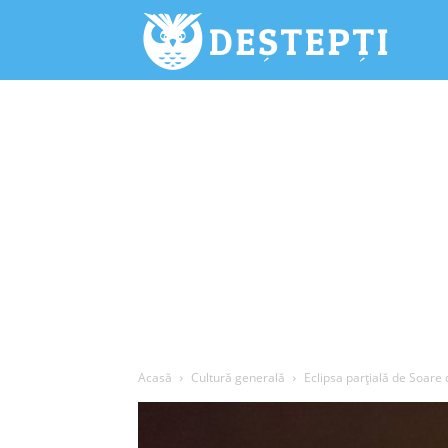
Deștepți.
Acasă
Cultură generală
Eclipsa parţială de Soare 