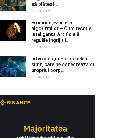
să plătești...
iul. 23, 2026
Frumusețea în era
algoritmilor – Cum rescrie
Inteligența Artificială
regulile îngrijirii...
iul. 23, 2026
Interocepţia – al șaselea
simț, care ne conectează cu
propriul corp,...
iul. 20, 2026