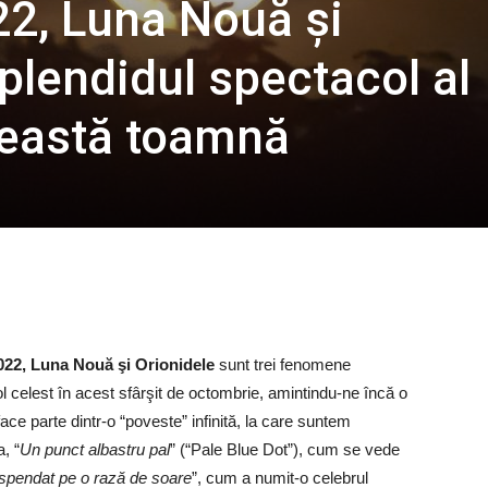
2, Luna Nouă şi
plendidul spectacol al
această toamnă
022, Luna Nouă şi Orionidele
sunt trei fenomene
 celest în acest sfârşit de octombrie, amintindu-ne încă o
e parte dintr-o “poveste” infinită, la care suntem
, “
Un punct albastru pal
” (“Pale Blue Dot”), cum se vede
suspendat pe o rază de soare
”, cum a numit-o celebrul