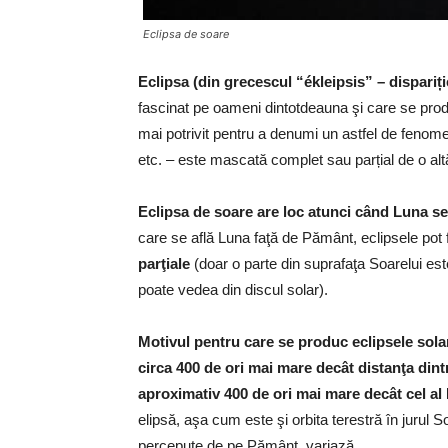
Eclipsa de soare
Eclipsa (din grecescul “ékleipsis” – dispariț
fascinat pe oameni dintotdeauna şi care se prod
mai potrivit pentru a denumi un astfel de fenome
etc. – este mascată complet sau parțial de o altă
Eclipsa de soare are loc atunci când Luna se
care se află Luna faţă de Pământ, eclipsele pot 
parţiale
(doar o parte din suprafaţa Soarelui es
poate vedea din discul solar).
Motivul pentru care se produc eclipsele solar
circa 400 de ori mai mare decât distanţa dint
aproximativ 400 de ori mai mare decât cel al 
elipsă, aşa cum este şi orbita terestră în jurul 
percepute de pe Pământ, variază.