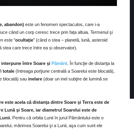
ie, abandon)
este un fenomen spectaculos, care i-a
uce când un corp ceresc trece prin fața altuia. Termenul şi
n este “
ocultaţie
” (când o stea – planetă, lună, asteroid
 stea care trece între ea și observator).
 interpune între Soare şi
Pământ
. În funcţie de distanţa la
fi
totale
(întreaga porţiune centrală a Soarelui este blocată),
te blocată) sau
inelare
(doar un inel subţire de lumină se
e este acela că distanţa dintre Soare şi Terra este de
re Lună şi Soare, iar diametrul Soarelui este de
Lunii.
Pentru că orbita Lunii în jurul Pământului este o
Soarelui, mărimea Soarelui şi a Lunii, aşa cum sunt ele