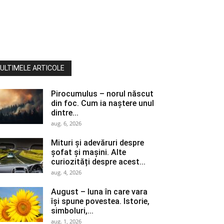
ULTIMELE ARTICOLE
Pirocumulus – norul născut
din foc. Cum ia naștere unul
dintre...
aug. 6, 2026
Mituri și adevăruri despre
șofat și mașini. Alte
curiozități despre acest...
aug. 4, 2026
August – luna în care vara
își spune povestea. Istorie,
simboluri,...
aug. 1, 2026