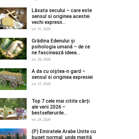
Lăsata secului – care este
sensul si originea acestei
vechi expresii...
iul. 31, 2026
Grădina Edenului și
psihologia umană – de ce
ne fascinează ideea...
iul. 29, 2026
A da cu oiștea-n gard –
sensul si originea expresiei
iul. 27, 2026
Top 7 cele mai citite cărți
ale verii 2026 –
bestsellerurile...
iul. 24, 2026
(P) Emiratele Arabe Unite cu
buget normal: unde merită