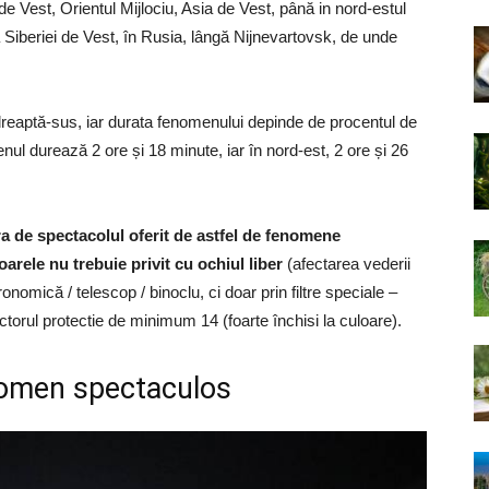
 de Vest, Orientul Mijlociu, Asia de Vest, până in nord-estul
 Siberiei de Vest, în Rusia, lângă Nijnevartovsk, de unde
reaptă-sus, iar durata fenomenului depinde de procentul de
enul durează 2 ore și 18 minute, iar în nord-est, 2 ore și 26
ra de spectacolul oferit de astfel de fenomene
arele nu trebuie privit cu ochiul liber
(afectarea vederii
tronomică / telescop / binoclu, ci doar prin filtre speciale –
ctorul protectie de minimum 14 (foarte închisi la culoare).
nomen spectaculos