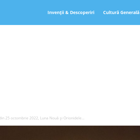
ro
Invenții & Descoperiri
Cultură Generală
din 25 octombrie 2022, Luna Nouă şi Orionidele...