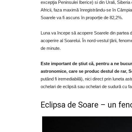
excepţia Peninsulei Iberice) si din Urali, Siberia
Africii, faza maximă înregistrându-se în Câmpia
Soarele va fi ascuns în proporție de 82,2%.
Luna va începe să acopere Soarele din partea d
acoperire al Soarelui. În nord-vestul ţării, fenom
de minute.
Este important de ştiut că, pentru a ne bucu
astronomice, care se produc destul de rar, So
putând fi iremediabilă), nici direct prin luneta as
ochelari de eclipsă sau ochelari de sudură cu fa
Eclipsa de Soare – un fe