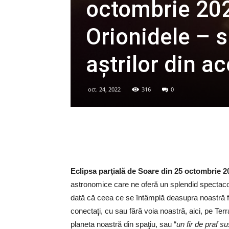
octombrie 202
Orionidele – s
aştrilor din 
oct. 24, 2022
316
0
Eclipsa parţială de Soare din 25 octombrie 2
astronomice care ne oferă un splendid spectacol
dată că ceea ce se întâmplă deasupra noastră fac
conectaţi, cu sau fără voia noastră, aici, pe Terra
planeta noastră din spaţiu, sau “
un fir de praf 