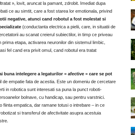
tratat », lovit, aruncat la pamant, zdrobit. Imediat dupa
ebati ce au simtit, care a fost starea lor emotionala, privind
otii negative, atunci cand robotul a fost molestat si
pecializate
(conductanta electrica a pielii, care, in situatii de
ercetatorii au scanat creierul subiectilor, in timp ce priveau
in prima etapa, activarea neuronilor din sistemul limbic,
asi fel cand era privit omul, cand robotul era tratat
i buna intelegere a legaturilor « afective » care se pot
bil de empatie fata de acestia. Este un domeniu de cercetare
ti in robotica sunt interesati sa puna la punct roboti-
ia persoanelor bolnave, cu handicap, sau pentru varstnici.
 fiinta empatica, dar ramane totusi o intrebare – in ce
otizat si transferul de afectivitate asupra acestuia
stre.