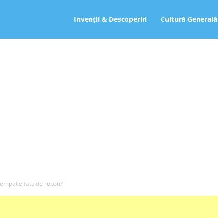
ro
Invenții & Descoperiri
Cultură Generală
empatie fata de roboti?