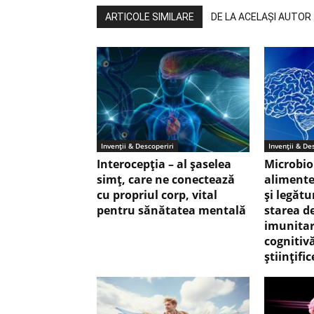
ARTICOLE SIMILARE
DE LA ACELAȘI AUTOR
Invenții & Descoperiri
Invenții & De
Interocepţia – al șaselea
Microbio
simț, care ne conectează
alimente
cu propriul corp, vital
şi legăt
pentru sănătatea mentală
starea de
imunitar
cognitivă
științific