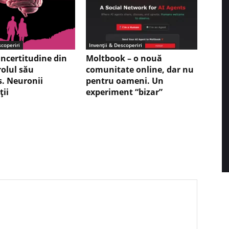
scoperiri
Invenții & Descoperiri
incertitudine din
Moltbook – o nouă
 rolul său
comunitate online, dar nu
s. Neuronii
pentru oameni. Un
ţii
experiment “bizar”