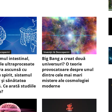
scoperiri
Invenții & Descoperiri
mul intestinal,
Big Bang a creat două
le ultraprocesate
universuri? O teorie
ura ascunsă cu
provocatoare despre unul
 spirit, sistemul
dintre cele mai mari
 și sănătatea
mistere ale cosmologiei
. Ce arată studiile
moderne
e?