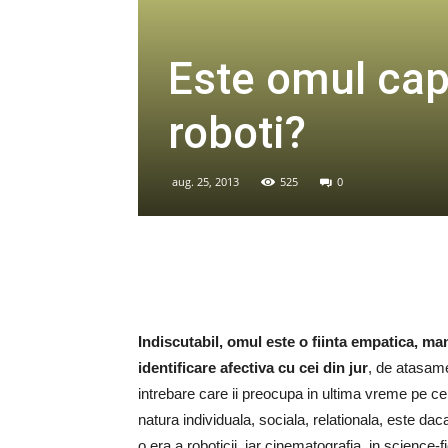
Este omul cap
roboti?
aug. 25, 2013
525
0
Indiscutabil, omul este o fiinta empatica, ma
identificare afectiva cu cei din jur
, de atasame
intrebare care ii preocupa in ultima vreme pe ce
natura individuala, sociala, relationala, este da
o era a roboticii, iar cinematografia, in science-f