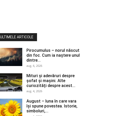
ULTIMELE ARTICOLE
Pirocumulus – norul născut
din foc. Cum ia naștere unul
dintre...
aug. 6, 2026
Mituri și adevăruri despre
șofat și mașini. Alte
curiozități despre acest...
aug. 4, 2026
August – luna în care vara
își spune povestea. Istorie,
simboluri,...