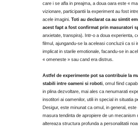
care i se afla in preajma, a doua oara este « mal
vizionare, participantii la experiment au fost intr
acele imagini.
Toti au declarat ca au simtit em
acest fapt a fost confirmat prin masuratori s
anxietate, transpira). Intr-o a doua experienta, c
filmul, ajungandu-se la aceleasi concluzii ca si 
implicat in starile emotionale, facandu-se in acel
« omeneste » sau cand era distrus.
Astfel de experimente pot sa contribuie la ma
stabili intre oameni si roboti
, omul fiind capa
in plina dezvoltare, mai ales ca nenumarati exper
insotitori ai oamenilor, utili in special in situat
Desigur, este minunat ca omul, in general, este o
masura tendinta de apropiere de un mecanism rob
altereaza structura profunda a personalitatii noa