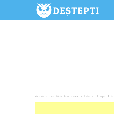
Deștepți.
Acasă
Invenții & Descoperiri
Este omul capabil de 