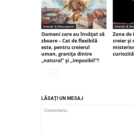
Invenții & Descoperiri
Invenții & De
Oameni care au învățat să
Zona de 
zboare – Cat de flexibilă
creier şi
este, pentru creierul
misterio
uman, graniţa dintre
curiozită
„natural” și „imposibil”?
LĂSAȚI UN MESAJ