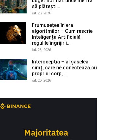
buget normal: unde merită
să plătești...
iul. 23, 2026
Frumusețea în era
algoritmilor – Cum rescrie
Inteligența Artificială
regulile îngrijirii...
iul. 23, 2026
Interocepţia – al șaselea
simț, care ne conectează cu
propriul corp,...
iul. 20, 2026