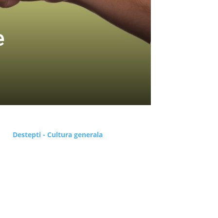
e
Destepti - Cultura generala