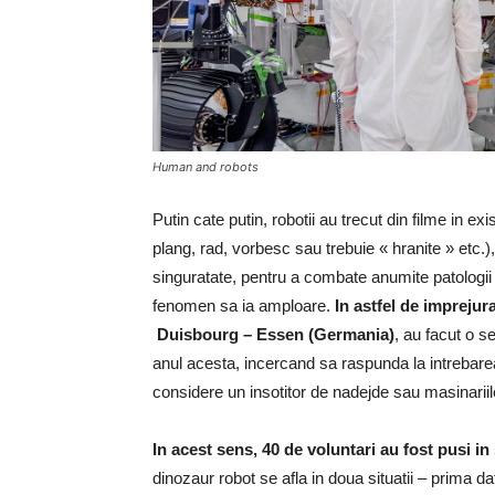
Human and robots
Putin cate putin, robotii au trecut din filme in ex
plang, rad, vorbesc sau trebuie « hranite » etc.)
singuratate, pentru a combate anumite patologii
fenomen sa ia amploare.
In astfel de imprejura
Duisbourg – Essen (Germania)
, au facut o s
anul acesta, incercand sa raspunda la intrebarea
considere un insotitor de nadejde sau masinarii
In acest sens, 40 de voluntari au fost pusi in 
dinozaur robot se afla in doua situatii – prima d