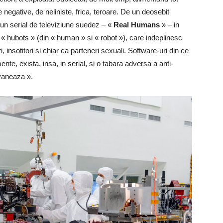
negative, de neliniste, frica, teroare. De un deosebit
un serial de televiziune suedez – «
Real Humans
» – in
 « hubots » (din « human » si « robot »), care indeplinesc
, insotitori si chiar ca parteneri sexuali. Software-uri din ce
nte, exista, insa, in serial, si o tabara adversa a anti-
 vaneaza ».