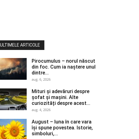
ULTIMELE ARTICOLE
Pirocumulus – norul născut
din foc. Cum ia naștere unul
dintre...
aug. 6, 2026
Mituri și adevăruri despre
șofat și mașini. Alte
curiozități despre acest...
aug. 4, 2026
August – luna în care vara
își spune povestea. Istorie,
simboluri,...