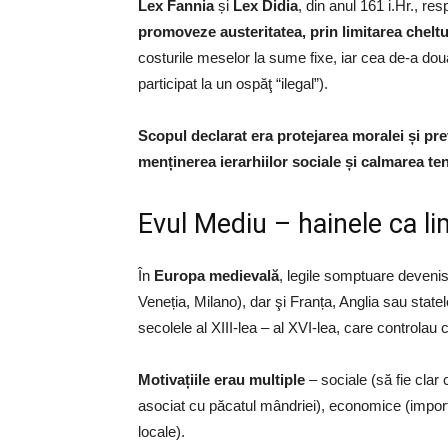
Lex Fannia
și
Lex Didia
, din anul 161 i.Hr., res
promoveze austeritatea, prin limitarea cheltu
costurile meselor la sume fixe, iar cea de-a doua 
participat la un ospăţ “ilegal”).
Scopul declarat era protejarea moralei și pre
menținerea ierarhiilor sociale și calmarea ten
Evul Mediu – hainele ca lim
În
Europa medievală
, legile somptuare devenis
Veneția, Milano), dar şi Franța, Anglia sau stat
secolele al XIII-lea – al XVI-lea, care controlau
Motivațiile erau multiple
– sociale (să fie clar
asociat cu păcatul mândriei), economice (importu
locale).