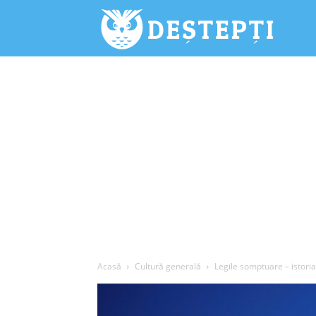
Deștepți.
Acasă
Cultură generală
Legile somptuare – istoria 