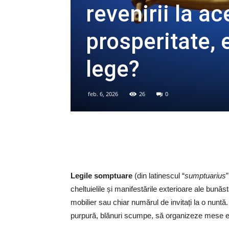
revenirii la a
prosperitate, 
lege?
feb. 6, 2026
26
0
Legile somptuare
(din latinescul “
sumptuarius
”
cheltuielile și manifestările exterioare ale bunăst
mobilier sau chiar numărul de invitați la o nuntă
purpură, blănuri scumpe, să organizeze mese ex