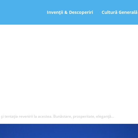
ro
Invenții & Descoperiri
Cultură Generală
și tentația revenirii la acestea. Bunăstare, prosperitate, eleganță...