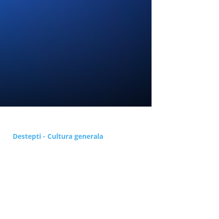
a
Destepti - Cultura generala