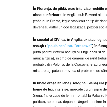
În Florenţa, de pildă, erau interzise rochiile 
clasele inferioare
. În Anglia, sub Edward al III
țesături. În Franța, legile stabileau ce tip de d
deveneau astfel un cod legalizat al poziției socia
În secolul al XIV-lea, în Anglia, existau legi
ascuțit (
“poulaines” sau “crakows”
) în func
purta pantofi extrem ascuțiți şi lungi, chair şi d
muncă fizică), în timp ce oamenii de rând trebuia
probabil, din Polonia, de la Cracovia) erau uneori
mişcarea şi puteau provoca şi probleme de săn
În unele orașe italiene (Bologna, Siena) era 
haine de lux
, interzise, marcate cu un sigiliu d
Siena, într-o cutie de lemn montată la Palazzo Pu
politice), se puteau depune plângeri anonime în l