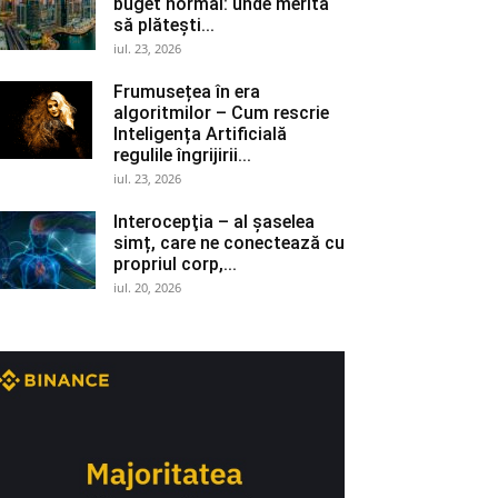
buget normal: unde merită
să plătești...
iul. 23, 2026
Frumusețea în era
algoritmilor – Cum rescrie
Inteligența Artificială
regulile îngrijirii...
iul. 23, 2026
Interocepţia – al șaselea
simț, care ne conectează cu
propriul corp,...
iul. 20, 2026