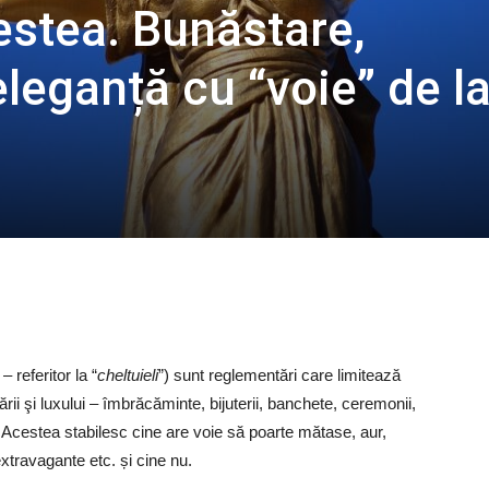
cestea. Bunăstare,
eleganță cu “voie” de l
 – referitor la “
cheltuieli
”) sunt reglementări care limitează
ării şi luxului – îmbrăcăminte, bijuterii, banchete, ceremonii,
. Acestea stabilesc cine are voie să poarte mătase, aur,
travagante etc. și cine nu.