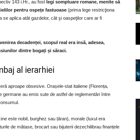
pectiv 143 i.Hr., au fost
legi somptuare romane, menite să
ielilor pentru ospeţe fastuoase
(prima lege restricţiona
se aplica atât gazdelor, cât şi oaspeţilor care ar fi
venirea decadenței, scopul real era insă, adesea,
siunilor dintre bogați și săraci.
baj al ierarhiei
eră aproape obsesive. Orașele-stat italiene (Florența,
ele germane au emis sute de astfel de reglementări între
 consumul.
 cine este nobil, burghez sau țăran), morale (luxul era
rile de mătase, brocart sau bijuterii dezechilibrau finanțele