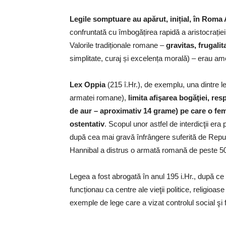
Legile somptuare au apărut, inițial, în Roma Anti
confruntată cu îmbogățirea rapidă a aristocrației
Valorile tradiționale romane –
gravitas, frugalit
simplitate, curaj și excelența morală) – erau amen
Lex Oppia
(215 î.Hr.), de exemplu, una dintre 
armatei romane),
limita afişarea bogăţiei, re
de aur – aproximativ 14 grame) pe care o feme
ostentativ
. Scopul unor astfel de interdicţii era
după cea mai gravă înfrângere suferită de Repu
Hannibal a distrus o armată romană de peste 50
Legea a fost abrogată în anul 195 i.Hr., după c
funcționau ca centre ale vieţii politice, religioa
exemple de lege care a vizat controlul social şi f