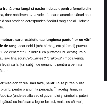
cu trenă prea lungă și nasturii de aur, pentru femeile din
-lea, doar nobilimea avea voie să poarte anumite blănuri sau
antelă sau broderie corespundea fiecărui rang social. Hainele
le.
 somptuare care restricționau lungimea pantofilor cu vârf
ție de rang
; doar nobilii (atât bărbaţi, cât şi femei) puteau
e 60 de centimetri (un indiciu că purtătorul nu desfăşura o
u să-i țină scurți.“
Poulaines”/ “crakows
” (modă venită,
 legaţi cu lanţuri subţiri de genunchi, pentru a permite
ătate.
permisă achitarea unei taxe, pentru a se putea purta
e plumb, pentru o anumită perioadă. În acelaşi timp, în
bblico (unde se afla sediul guvernului şi simbol al puterii
egătură cu încălcarea legilor luxului, mai ales că mulţi