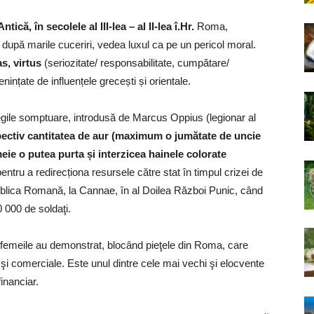
că, în secolele al III-lea – al II-lea î.Hr.
Roma,
 după marile cuceriri, vedea luxul ca pe un pericol moral.
as, virtus
(seriozitate/ responsabilitate, cumpătare/
ințate de influențele grecești și orientale.
legile somptuare, introdusă de Marcus Oppius (legionar al
spectiv cantitatea de aur (maximum o jumătate de uncie
ie o putea purta și interzicea hainele colorate
 pentru a redirecționa resursele către stat în timpul crizei de
blica Romană, la Cannae, în al Doilea Război Punic, când
 000 de soldaţi.
e femeile au demonstrat, blocând pieţele din Roma, care
se şi comerciale. Este unul dintre cele mai vechi şi elocvente
inanciar.