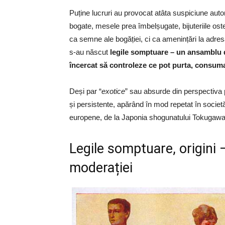
Puține lucruri au provocat atâta suspiciune autori
bogate, mesele prea îmbelșugate, bijuteriile ost
ca semne ale bogăției, ci ca amenințări la adre
s-au născut
legile somptuare – un ansamblu de 
încercat să controleze ce pot purta, consuma
Deși par “
exotice
” sau absurde din perspectiva 
și persistente, apărând în mod repetat în societă
europene, de la Japonia shogunatului Tokugawa 
Legile somptuare, origini
moderației