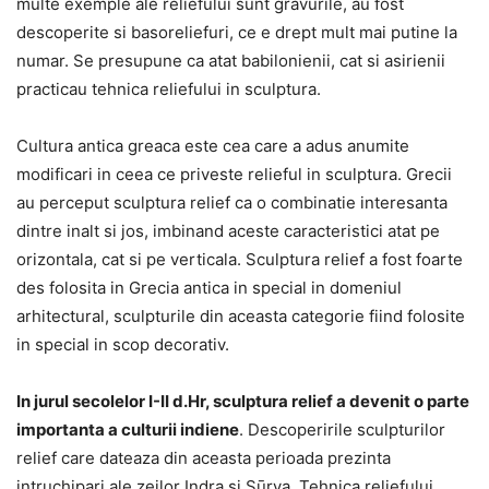
multe exemple ale reliefului sunt gravurile, au fost
descoperite si basoreliefuri, ce e drept mult mai putine la
numar. Se presupune ca atat babilonienii, cat si asirienii
practicau tehnica reliefului in sculptura.
Cultura antica greaca este cea care a adus anumite
modificari in ceea ce priveste relieful in sculptura. Grecii
au perceput sculptura relief ca o combinatie interesanta
dintre inalt si jos, imbinand aceste caracteristici atat pe
orizontala, cat si pe verticala. Sculptura relief a fost foarte
des folosita in Grecia antica in special in domeniul
arhitectural, sculpturile din aceasta categorie fiind folosite
in special in scop decorativ.
In jurul secolelor I-II d.Hr, sculptura relief a devenit o parte
importanta a culturii indiene
. Descoperirile sculpturilor
relief care dateaza din aceasta perioada prezinta
intruchipari ale zeilor Indra si Sūrya. Tehnica reliefului