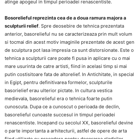
atinge apogeul in timpul perioadei renascentiste.
Bosorelieful reprezinta cea de a doua ramura majora a
sculpturii relief
. Spre deosebire de tehnica prezentata
anterior, basorelieful nu se caracterizeaza prin mult volum
si tocmai din acest motiv imaginile prezentate de acest gen
de sculptura pot lasa impresia ca sunt distorsionate. Este o
tehnica a sculpturii care poate fi pusa in aplicare cu o mai
mare usurinta de catre artisti, fiind in acelasi timp si mai
putin costisitoare fata de altorelief. In Antichitate, in special
in Egipt, pentru definitivarea formelor, sculpturile
basorielief erau ulterior pictate. In cultura vestica
medievala, basorelieful era o tehnica foarte putin
cunoscuta. Dupa ce a cunoscut o perioada de declin,
basorelieful cunoaste succesul in timpul perioadei
renascentiste. Incepand cu secolul XX, basorelieful devine
o parte importanta a arhitecturii, astfel de opere de arta
fiind utilizate cu precadere pentru decorarea cladirilor.