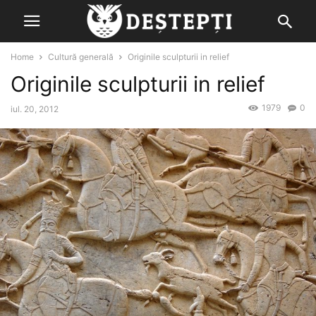
Home
Cultură generală
Originile sculpturii in relief
Originile sculpturii in relief
1979
0
iul. 20, 2012