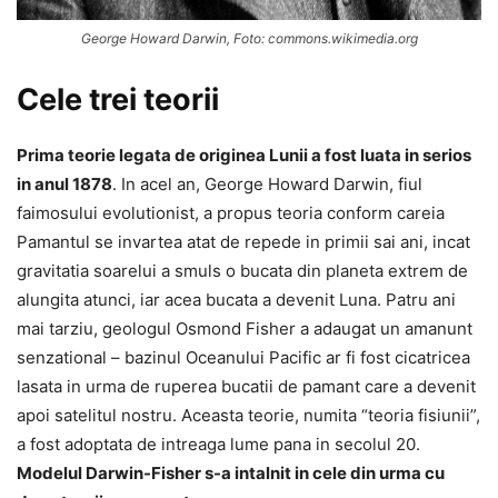
George Howard Darwin, Foto: commons.wikimedia.org
Cele trei teorii
Prima teorie legata de originea Lunii a fost luata in serios
in anul 1878
. In acel an, George Howard Darwin, fiul
faimosului evolutionist, a propus teoria conform careia
Pamantul se invartea atat de repede in primii sai ani, incat
gravitatia soarelui a smuls o bucata din planeta extrem de
alungita atunci, iar acea bucata a devenit Luna. Patru ani
mai tarziu, geologul Osmond Fisher a adaugat un amanunt
senzational – bazinul Oceanului Pacific ar fi fost cicatricea
lasata in urma de ruperea bucatii de pamant care a devenit
apoi satelitul nostru. Aceasta teorie, numita “teoria fisiunii”,
a fost adoptata de intreaga lume pana in secolul 20.
Modelul Darwin-Fisher s-a intalnit in cele din urma cu