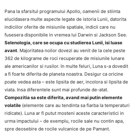
Pana la sfarsitul programului Apollo, oamenii de stiinta
elucidasera multe aspecte legate de istoria Lunii, datorita
indiciilor oferite de misiunile spatiale, indicii care nu
fusesera disponibile in vremea lui Darwin si Jackson See.
Selenologia, care se ocupa cu studierea Lunii, isi luase
avant
. Majoritatea noilor dovezi au venit de la cele peste
362 de kilograme de roci recuperate de misiunile lunare
ale americanilor si rusilor. In multe feluri, Luna s-a dovedit
a fi foarte diferita de planeta noastra. Desigur ca oricine
poate vedea asta – este lipsita de aer, incolora si lipsita de
viata. Insa diferentele sunt mai profunde de-atat.
Compozitia sa este diferita, avand mai putin elemente
volatile
(elemente care au tendinta sa fiarba la temperaturi
ridicate). Luna ar fi putut mosteni aceste caracteristici in
urma impactului – de exemplu, rocile sale nu contin apa,
spre deosebire de rocile vulcanice de pe Pamant.