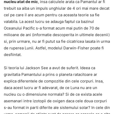
nucleu atat de mic
, insa calculele arata ca Pamantul ar fi
trebuit sa aiba un impuls unghiular de 4 ori mai mare decat
cel pe care il are acum pentru ca aceasta teorie sa fie
valabila. La acest lucru se adauga faptul ca bazinul
Oceanului Pacific s-a format acum mai putin de 70 de
milioane de ani (informatie descoperita in ultimele decenii)
si, prin urmare, nu ar fi putut sa fie cicatricea lasata in urma
de ruperea Lunii. Astfel, modelul Darwin-Fisher poate fi
desfiintat.
Si teoria lui Jackson See a avut de suferit. Ideea ca
gravitatia Pamantului a prins o planeta ratacitoare ar
explica diferentele de compozitie din cele corpuri. Insa,
daca acest lucru ar fi adevarat, de ce Luna nu are un
nucleu cu o dimensiune normala? Si de ce exista acele
asemanari intre izotopii de oxigen daca cele doua corpuri
s-au format in parti diferite ale sistemului solar? In cele din