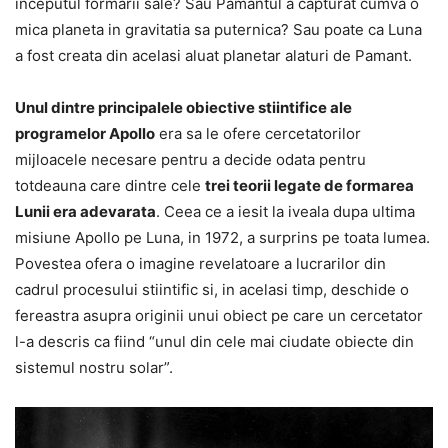
inceputul formarii sale? Sau Pamantul a capturat cumva o
mica planeta in gravitatia sa puternica? Sau poate ca Luna
a fost creata din acelasi aluat planetar alaturi de Pamant.
Unul dintre principalele obiective stiintifice ale
programelor Apollo
era sa le ofere cercetatorilor
mijloacele necesare pentru a decide odata pentru
totdeauna care dintre cele
trei teorii legate de formarea
Lunii era adevarata
. Ceea ce a iesit la iveala dupa ultima
misiune Apollo pe Luna, in 1972, a surprins pe toata lumea.
Povestea ofera o imagine revelatoare a lucrarilor din
cadrul procesului stiintific si, in acelasi timp, deschide o
fereastra asupra originii unui obiect pe care un cercetator
l-a descris ca fiind “unul din cele mai ciudate obiecte din
sistemul nostru solar”.