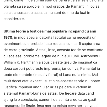
urma, oamenii de stiinta sunt de parere ca sansele ca o alta
planeta sa se apropie in mod gratios de Pamant, in loc sa
se ciocneasca de aceasta, nu sunt demne de luat in
considerare.
Ultima teorie a fost cea mai populara incepand cu anii
1970
, in mod special datorita faptului ca nu necesita un
eveniment cu o probabilitate redusa, cum ar fi capturarea
de catre gravitatie. Astazi, insa, aceasta teorie se confrunta
cu aceleasi probleme legate de nucleul Lunii. Astronomul
William K. Hartmann a spus ca este greu de imaginat ca
doua corpuri pot creste impreuna, iar cumva, Pamantul ia
toate elementele (inclusiv fierul) si Luna nu ia nimic. Mai
mult decat atat, expertii sustin ca aceasta teorie nu poate
justifica impulsul unghiular urias pe care il vedem in
sistemul Pamant-Luna de astazi. De fiecare data cand
ajung la o concluzie, oamenii de stiinta cred ca au gasit
raspunsurile finale, insa mereu exista ceva nerezolvat si