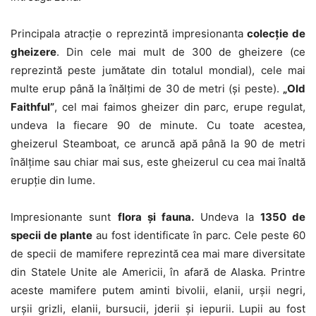
Principala atracţie o reprezintă impresionanta
colecţie de
gheizere
. Din cele mai mult de 300 de gheizere (ce
reprezintă peste jumătate din totalul mondial), cele mai
multe erup până la înălţimi de 30 de metri (şi peste).
„Old
Faithful”
, cel mai faimos gheizer din parc, erupe regulat,
undeva la fiecare 90 de minute. Cu toate acestea,
gheizerul Steamboat, ce aruncă apă până la 90 de metri
înălţime sau chiar mai sus, este gheizerul cu cea mai înaltă
erupţie din lume.
Impresionante sunt
flora şi fauna.
Undeva la
1350 de
specii de plante
au fost identificate în parc. Cele peste 60
de specii de mamifere reprezintă cea mai mare diversitate
din Statele Unite ale Americii, în afară de Alaska. Printre
aceste mamifere putem aminti bivolii, elanii, urşii negri,
urşii grizli, elanii, bursucii, jderii şi iepurii. Lupii au fost