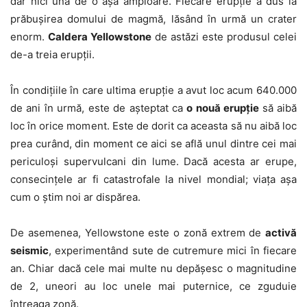
dar nici una de o aşa amploare. Fiecare erupţie a dus la
prăbuşirea domului de magmă, lăsând în urmă un crater
enorm.
Caldera Yellowstone
de astăzi este produsul celei
de-a treia erupţii.
În condiţiile în care ultima erupţie a avut loc acum 640.000
de ani în urmă, este de aşteptat ca
o nouă erupţie
să aibă
loc în orice moment. Este de dorit ca aceasta să nu aibă loc
prea curând, din moment ce aici se află unul dintre cei mai
periculoşi supervulcani din lume. Dacă acesta ar erupe,
consecinţele ar fi catastrofale la nivel mondial; viaţa aşa
cum o ştim noi ar dispărea.
De asemenea, Yellowstone este o zonă extrem de
activă
seismic
, experimentând sute de cutremure mici în fiecare
an. Chiar dacă cele mai multe nu depăşesc o magnitudine
de 2, uneori au loc unele mai puternice, ce zguduie
întreaga zonă.