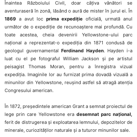
Înaintea Războiului Civil, doar câţiva vânători se
aventuraseră în zonă, lăsând o aură de mister în jurul ei. În
1869
a avut loc
prima expediţie
oficială, urmată anul
următor de o expediţie de recunoaştere mai profundă. Cu
toate acestea, cheia devenirii Yellowstone-ului parc
naţional a reprezentat-o expediţia din 1871 condusă de
geologul guvernamental
Ferdinand Hayden
. Hayden i-a
luat cu el pe fotograful William Jackson şi pe artistul
peisagist Thomas Moran, pentru a înregistra vizual
expediţia. Imaginile lor au furnizat prima dovadă vizuală a
minunilor din Yellowstone, reuşind astfel să atragă atenţia
Congresului american.
În 1872, preşedintele american Grant a semnat proiectul de
lege prin care Yellowstone era
desemnat parc naţional,
ferit de distrugerea şi exploatarea lemnului, depozitelor de
minerale, curiozităţilor naturale şi a tuturor minunilor sale.