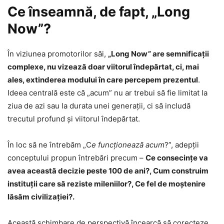
Ce înseamnă, de fapt, „Long
Now”?
În viziunea promotorilor săi,
„Long Now” are semnificaţii
complexe, nu vizează doar viitorul îndepărtat, ci, mai
ales, extinderea modului în care percepem prezentul
.
Ideea centrală este că „acum” nu ar trebui să fie limitat la
ziua de azi sau la durata unei generații, ci să includă
trecutul profund și viitorul îndepărtat.
În loc să ne întrebăm „C
e funcționează acum
?”, adepții
conceptului propun întrebări precum –
Ce consecințe va
avea această decizie peste 100 de ani?, Cum construim
instituții care să reziste mileniilor?, Ce fel de moștenire
lăsăm civilizației?.
Această schimbare de perspectivă încearcă să corecteze