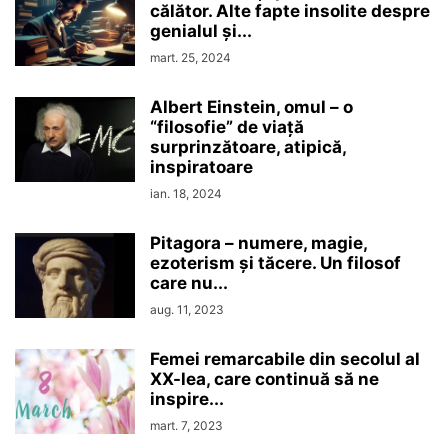
călător. Alte fapte insolite despre
genialul şi...
mart. 25, 2024
Albert Einstein, omul – o
“filosofie” de viaţă
surprinzătoare, atipică,
inspiratoare
ian. 18, 2024
Pitagora – numere, magie,
ezoterism şi tăcere. Un filosof
care nu...
aug. 11, 2023
Femei remarcabile din secolul al
XX-lea, care continuă să ne
inspire...
mart. 7, 2023