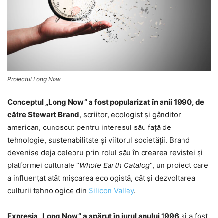
Proiectul Long Now
Conceptul „Long Now” a fost popularizat în anii 1990, de
către Stewart Brand
, scriitor, ecologist și gânditor
american, cunoscut pentru interesul său față de
tehnologie, sustenabilitate și viitorul societății. Brand
devenise deja celebru prin rolul său în crearea revistei și
platformei culturale “
Whole Earth Catalog
”, un proiect care
a influențat atât mișcarea ecologistă, cât și dezvoltarea
culturii tehnologice din
Silicon Valley
.
Expresia „Long Now” a apărut în jurul anului 1996
și a fost