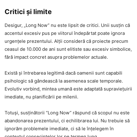
Critici și limite
Desigur, „Long Now” nu este lipsit de critici. Unii susțin că
accentul excesiv pus pe viitorul îndepărtat poate ignora
urgențele prezentului. Alții consideră că proiecte precum
ceasul de 10.000 de ani sunt elitiste sau excesiv simbolice,
fără impact concret asupra problemelor actuale.
Există și întrebarea legitimă dacă oamenii sunt capabili
psihologic să gândească la asemenea scale temporale.
Evolutiv vorbind, mintea umană este adaptată supraviețuirii
imediate, nu planificării pe milenii.
Totuși, susținătorii “Long Now” răspund că scopul nu este
abandonarea prezentului, ci echilibrarea lui. Nu trebuie să
ignorăm problemele imediate, ci să le înțelegem în
contextul consecințelor lor pe termen lung.