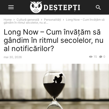
Home
Cultură generală
Personalități
Long Now – Cum învățăm să
gândim în ritmul secolelor, nu al...
Long Now – Cum învățăm să
gândim în ritmul secolelor, nu
al notificărilor?
15
0
mai 30, 2026