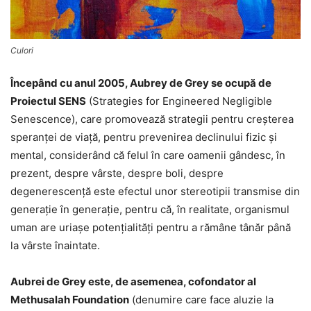
Culori
Începând cu anul 2005, Aubrey de Grey se ocupă de
Proiectul SENS
(Strategies for Engineered Negligible
Senescence), care promovează strategii pentru creşterea
speranţei de viaţă, pentru prevenirea declinului fizic şi
mental, considerând că felul în care oamenii gândesc, în
prezent, despre vârste, despre boli, despre
degenerescenţă este efectul unor stereotipii transmise din
generaţie în generaţie, pentru că, în realitate, organismul
uman are uriaşe potenţialităţi pentru a rămâne tânăr până
la vârste înaintate.
Aubrei de Grey este, de asemenea, cofondator al
Methusalah Foundation
(denumire care face aluzie la