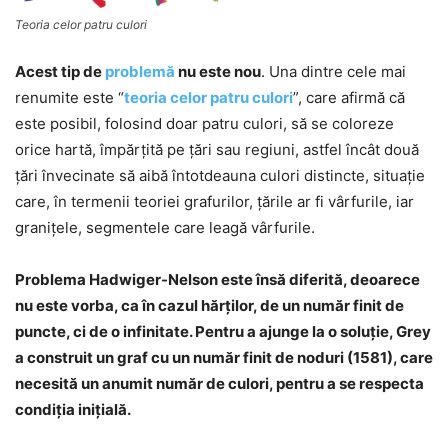
Teoria celor patru culori
Acest tip de
problemă
nu este nou
. Una dintre cele mai
renumite este “
teoria celor patru culori
”, care afirmă că
este posibil, folosind doar patru culori, să se coloreze
orice hartă, împărţită pe ţări sau regiuni, astfel încât două
ţări învecinate să aibă întotdeauna culori distincte, situaţie
care, în termenii teoriei grafurilor, ţările ar fi vârfurile, iar
graniţele, segmentele care leagă vârfurile.
Problema Hadwiger-Nelson este însă diferită, deoarece
nu este vorba, ca în cazul hărţilor, de un număr finit de
puncte, ci de o infinitate. Pentru a ajunge la o soluţie, Grey
a construit un graf cu un număr finit de noduri (1581), care
necesită un anumit număr de culori, pentru a se respecta
condiţia iniţială.