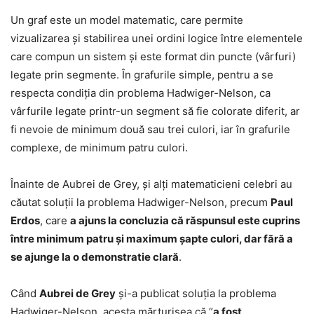
Un graf este un model matematic, care permite
vizualizarea şi stabilirea unei ordini logice între elementele
care compun un sistem şi este format din puncte (vârfuri)
legate prin segmente. În grafurile simple, pentru a se
respecta condiţia din problema Hadwiger-Nelson, ca
vârfurile legate printr-un segment să fie colorate diferit, ar
fi nevoie de minimum două sau trei culori, iar în grafurile
complexe, de minimum patru culori.
Înainte de Aubrei de Grey, şi alţi matematicieni celebri au
căutat soluţii la problema Hadwiger-Nelson, precum
Paul
Erdos
, care
a ajuns la concluzia că răspunsul este cuprins
între minimum patru şi maximum şapte culori, dar fără a
se ajunge la o demonstratie clară
.
Când
Aubrei de Grey
şi-a publicat soluţia la problema
Hadwiger-Nelson, acesta mărturisea că “
a fost