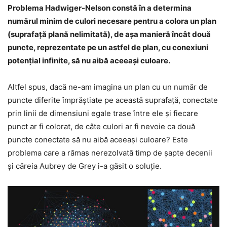
Problema Hadwiger-Nelson constă în a determina
numărul minim de culori necesare pentru a colora un plan
(suprafaţă plană nelimitată), de aşa manieră încât două
puncte, reprezentate pe un astfel de plan, cu conexiuni
potenţial infinite, să nu aibă aceeaşi culoare.
Altfel spus, dacă ne-am imagina un plan cu un număr de
puncte diferite împrăştiate pe această suprafaţă, conectate
prin linii de dimensiuni egale trase între ele şi fiecare
punct ar fi colorat, de câte culori ar fi nevoie ca două
puncte conectate să nu aibă aceeaşi culoare? Este
problema care a rămas nerezolvată timp de şapte decenii
şi căreia Aubrey de Grey i-a găsit o soluţie.