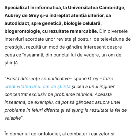
Specializat în informatică, la Universitatea Cambridge,
Aubrey de Grey şi-a îndreptat atenţia ulterior, ca
autodidact, spre genetică, biologie celulară,
biogerontologie, cu rezultate remarcabile.
Din diversele
interviuri acordate unor reviste şi posturi de televiziune de
prestigiu, rezultă un mod de gândire interesant despre
ceea ce înseamnă, din punctul lui de vedere, un om de
ştiinţă.
“
Există diferenţe semnificative
– spune Grey –
între
creativitatea unui om de ştiinţă
şi cea a unui inginer
concentrat exclusiv pe probleme tehnice. Aceasta
înseamnă, de exemplu, că pot să gândesc asupra unei
probleme în feluri diferite şi să sjung la rezultate la fel de
valabile
”.
În domeniul gerontologiei, al combaterii cauzelor si