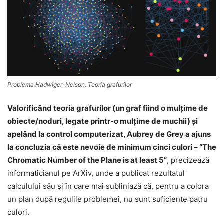
Problema Hadwiger-Nelson, Teoria grafurilor
Valorificând teoria grafurilor (un graf fiind o mulţime de
obiecte/noduri, legate printr-o mulţime de muchii) şi
apelând la control computerizat, Aubrey de Grey a ajuns
la concluzia că este nevoie de minimum cinci culori – “The
Chromatic Number of the Plane is at least 5”
, precizează
informaticianul pe ArXiv, unde a publicat rezultatul
calculului său şi în care mai subliniază că, pentru a colora
un plan după regulile problemei, nu sunt suficiente patru
culori.