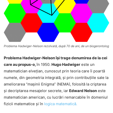
Problema Hadwiger-Nelson rezolvată, după 70 de ani, de un biogerontolog
Problema Hadwiger-Nelson îşi trage denumirea de la cei
care au propus-o,
în 1950.
Hugo Hadwiger
este un
matematician elveţian, cunoscut prin teoria care îi poartă
numele, din geometria integrală, şi prin contribuţiile sale la
ameliorarea “maşinii Enigma” (NEMA), folosită la criptarea
şi decriptarea mesajelor secrete, iar
Edward Nelson
este
matematician american, cu lucrări remarcabile în domeniul
fizicii matematice şi în
logica matematică.