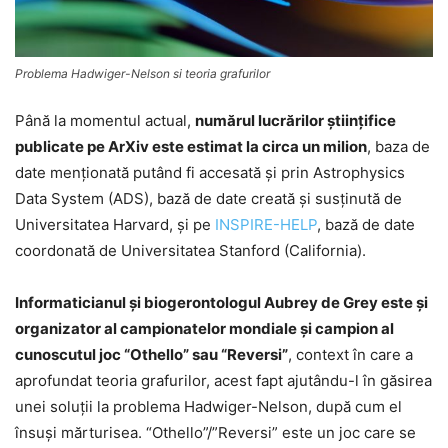
Problema Hadwiger-Nelson si teoria grafurilor
Până la momentul actual,
numărul lucrărilor ştiinţifice
publicate pe ArXiv este estimat la circa un milion
, baza de
date menţionată putând fi accesată şi prin Astrophysics
Data System (ADS), bază de date creată şi susţinută de
Universitatea Harvard, şi pe
INSPIRE-HELP
, bază de date
coordonată de Universitatea Stanford (California).
Informaticianul şi biogerontologul Aubrey de Grey este şi
organizator al campionatelor mondiale şi campion al
cunoscutul joc “Othello” sau “Reversi”
, context în care a
aprofundat teoria grafurilor, acest fapt ajutându-l în găsirea
unei soluţii la problema Hadwiger-Nelson, după cum el
însuşi mărturisea. “Othello”/”Reversi” este un joc care se