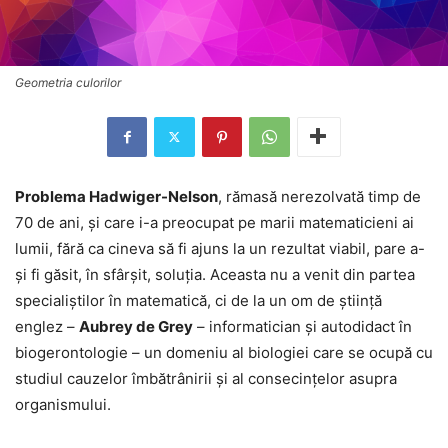
Geometria culorilor
Problema Hadwiger-Nelson
, rămasă nerezolvată timp de
70 de ani, şi care i-a preocupat pe marii matematicieni ai
lumii, fără ca cineva să fi ajuns la un rezultat viabil, pare a-
şi fi găsit, în sfârşit, soluţia. Aceasta nu a venit din partea
specialiştilor în matematică, ci de la un om de ştiinţă
englez –
Aubrey de Grey
– informatician şi autodidact în
biogerontologie – un domeniu al biologiei care se ocupă cu
studiul cauzelor îmbătrânirii şi al consecinţelor asupra
organismului.