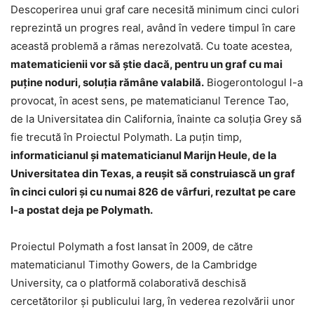
Descoperirea unui graf care necesită minimum cinci culori
reprezintă un progres real, având în vedere timpul în care
această problemă a rămas nerezolvată. Cu toate acestea,
matematicienii vor să ştie dacă, pentru un graf cu mai
puţine noduri, soluţia rămâne valabilă.
Biogerontologul l-a
provocat, în acest sens, pe matematicianul Terence Tao,
de la Universitatea din California, înainte ca soluţia Grey să
fie trecută în Proiectul Polymath. La puţin timp,
informaticianul şi matematicianul Marijn Heule, de la
Universitatea din Texas, a reuşit să construiască un graf
în cinci culori şi cu numai 826 de vârfuri, rezultat pe care
l-a postat deja pe Polymath.
Proiectul Polymath a fost lansat în 2009, de către
matematicianul Timothy Gowers, de la Cambridge
University, ca o platformă colaborativă deschisă
cercetătorilor şi publicului larg, în vederea rezolvării unor