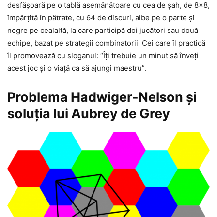
desfăşoară pe o tablă asemănătoare cu cea de şah, de 8×8,
împărţită în pătrate, cu 64 de discuri, albe pe o parte şi
negre pe cealaltă, la care participă doi jucători sau două
echipe, bazat pe strategii combinatorii. Cei care îl practică
îl promovează cu sloganul: “Îţi trebuie un minut să înveţi
acest joc şi o viaţă ca să ajungi maestru”.
Problema Hadwiger-Nelson şi
soluţia lui Aubrey de Grey