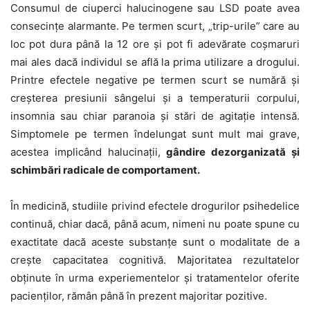
Consumul de ciuperci halucinogene sau LSD poate avea
consecințe alarmante. Pe termen scurt, „trip-urile” care au
loc pot dura până la 12 ore și pot fi adevărate coșmaruri
mai ales dacă individul se află la prima utilizare a drogului.
Printre efectele negative pe termen scurt se numără și
creșterea presiunii sângelui și a temperaturii corpului,
insomnia sau chiar paranoia și stări de agitație intensă.
Simptomele pe termen îndelungat sunt mult mai grave,
acestea implicând halucinații,
gândire dezorganizată și
schimbări radicale de comportament.
În medicină, studiile privind efectele drogurilor psihedelice
continuă, chiar dacă, până acum, nimeni nu poate spune cu
exactitate dacă aceste substanțe sunt o modalitate de a
crește capacitatea cognitivă. Majoritatea rezultatelor
obținute în urma experiementelor și tratamentelor oferite
pacienților, rămân până în prezent majoritar pozitive.