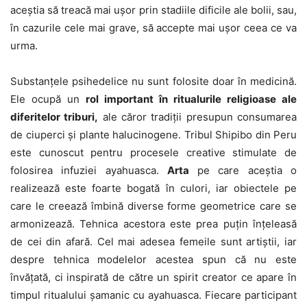
aceștia să treacă mai ușor prin stadiile dificile ale bolii, sau,
în cazurile cele mai grave, să accepte mai ușor ceea ce va
urma.
Substanțele psihedelice nu sunt folosite doar în medicină.
Ele ocupă un
rol important în ritualurile religioase ale
diferitelor triburi,
ale căror tradiții presupun consumarea
de ciuperci și plante halucinogene. Tribul Shipibo din Peru
este cunoscut pentru procesele creative stimulate de
folosirea infuziei ayahuasca.
Arta
pe care aceștia o
realizează este foarte bogată în culori, iar obiectele pe
care le creează îmbină diverse forme geometrice care se
armonizează. Tehnica acestora este prea puțin înțeleasă
de cei din afară. Cel mai adesea femeile sunt artiștii, iar
despre tehnica modelelor acestea spun că nu este
învățată, ci inspirată de către un spirit creator ce apare în
timpul ritualului șamanic cu ayahuasca. Fiecare participant