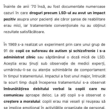
Înainte de anii ’70 însă, au fost documentate numeroase
cazuri în care
droguri precum LSD-ul au avut un impact
pozitiv
asupra unor pacienți ale căror șanse de reabilitare
erau mici, iar tratamentele convenționale nu au obținut
rezultate satisfăcătoare.
În 1969 s-a realizat un experiment prin care unui grup de
91 de
copii ce sufereau de autism și schizofrenie i s-a
administrat zilnic
sau săptămânal o doză mică de LSD.
Aceștia erau ținuți sub observație de medici experți,
urmărindu-li-se cu atenție schimbările de comportament
în timpul tratamentului. Impactul a fost unul major, întrucât
la scurt timp după începerea tratamentului s-a observat
îmbunătățirea debitului verbal la copiii care nu
comunicau
aproape deloc. La alți copii s-a observat o
creștere a moralului
: copiii erau mai veseli și reușeau să
se implice emoțional în activitățile organizate de personal.