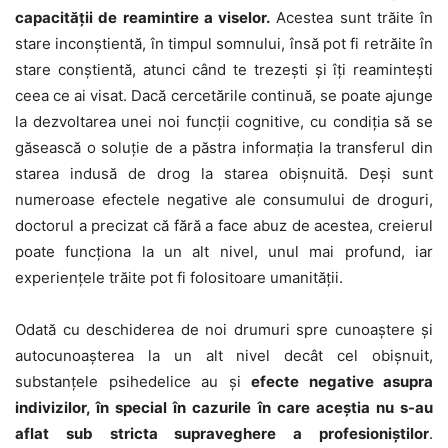
capacității de reamintire a viselor.
Acestea sunt trăite în
stare inconștientă, în timpul somnului, însă pot fi retrăite în
stare conștientă, atunci când te trezești și îți reamintești
ceea ce ai visat. Dacă cercetările continuă, se poate ajunge
la dezvoltarea unei noi funcții cognitive, cu condiția să se
găsească o soluție de a păstra informația la transferul din
starea indusă de drog la starea obișnuită. Deși sunt
numeroase efectele negative ale consumului de droguri,
doctorul a precizat că fără a face abuz de acestea, creierul
poate funcționa la un alt nivel, unul mai profund, iar
experiențele trăite pot fi folositoare umanității.
Odată cu deschiderea de noi drumuri spre cunoaștere și
autocunoașterea la un alt nivel decât cel obișnuit,
substanțele psihedelice au și
efecte negative asupra
indivizilor, în special în cazurile în care aceștia nu s-au
aflat sub stricta supraveghere a profesioniștilor
.