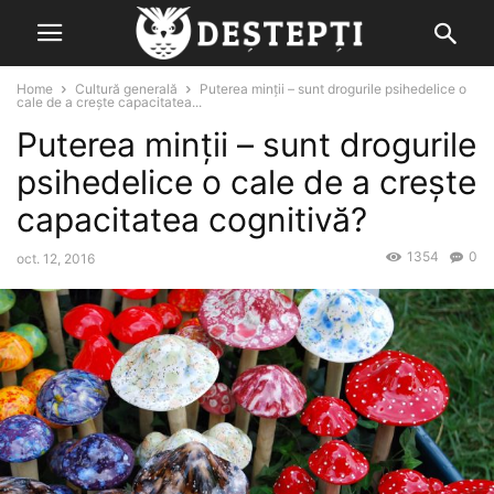
Home
Cultură generală
Puterea minții – sunt drogurile psihedelice o
cale de a crește capacitatea...
Puterea minții – sunt drogurile
psihedelice o cale de a crește
capacitatea cognitivă?
1354
0
oct. 12, 2016