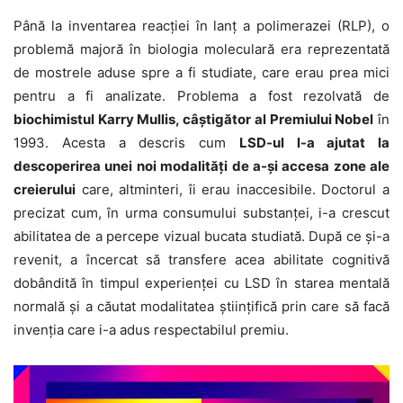
Până la inventarea reacției în lanț a polimerazei (RLP), o
problemă majoră în biologia moleculară era reprezentată
de mostrele aduse spre a fi studiate, care erau prea mici
pentru a fi analizate. Problema a fost rezolvată de
biochimistul Karry Mullis, câștigător al Premiului Nobel
în
1993. Acesta a descris cum
LSD-ul l-a ajutat la
descoperirea unei noi modalități de a-și accesa zone ale
creierului
care, altminteri, îi erau inaccesibile. Doctorul a
precizat cum, în urma consumului substanței, i-a crescut
abilitatea de a percepe vizual bucata studiată. După ce și-a
revenit, a încercat să transfere acea abilitate cognitivă
dobândită în timpul experienței cu LSD în starea mentală
normală și a căutat modalitatea științifică prin care să facă
invenția care i-a adus respectabilul premiu.