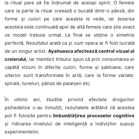
la ritual pare să fie îndrumat de același spirit. O femeie
care ia parte la ritual creează o bucată dintr-o pânză, din
forme și culori pe care aceasta le vede, iar țeserea
acesteia este continuată apoi de altă femeie care știe exact
ce model trebuie urmat. La final se obține o simetrie
perfectă. Rezultatul arată ca și cum opera ar fi fost lucrată
de un singur artist.
Ayahuasca afectează centrul vizual al
creierului,
iar membrii tribului spun că prin consumarea ei
capătă viziuni în diferite culori, forme și șabloane, care
ulterior sunt transformate în artă, care ia forme variate:
spirale, tuneluri, pânze de paianjen etc.
În ultimii ani, studiile privind efectele drogurilor
psihedelice s-au înmulțit, rezultatele arătând că acestea
pot fi folosite pentru
îmbunătățirea proceselor cognitive
și ridicarea nivelului de inteligență a indivizilor supuși
experimentelor.