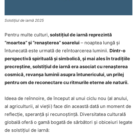
Solstiţiul de iarnă 2025
Pentru multe culturi,
solstițiul de iarnă reprezintă
“moartea” și “renașterea” soarelui
– noaptea lungă și
întunecată este urmată de reîntoarcerea luminii.
Dintr-o
perspectivă spirituală şi simbolică, și mai ales în tradițiile
precreștine, solstițiul de iarnă era asociat cu renașterea
cosmică, revanșa luminii asupra întunericului, un prilej
pentru om de reconectare cu ritmurile eterne ale naturii.
Ideea de reînnoire, de început al unui ciclu nou (al anului,
al agriculturii, al vieții) face din această dată un moment de
reflecție, speranță și recunoștință. Diversitatea culturală
globală oferă o gamă bogată de sărbători și obiceiuri legate
de solstițiul de iarnă: