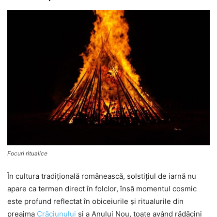
Focuri ritualice
În cultura tradițională românească, solstițiul de iarnă nu
apare ca termen direct în folclor, însă momentul cosmic
este profund reflectat în obiceiurile și ritualurile din
preajma
Crăciunului
și a Anului Nou, toate având rădăcini