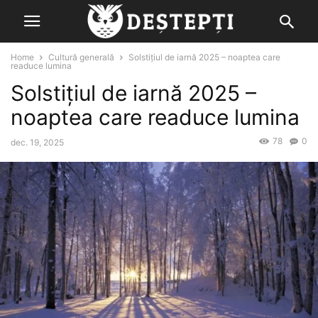
Home
Cultură generală
Solstiţiul de iarnă 2025 – noaptea care
readuce lumina
Solstiţiul de iarnă 2025 –
noaptea care readuce lumina
78
0
dec. 19, 2025