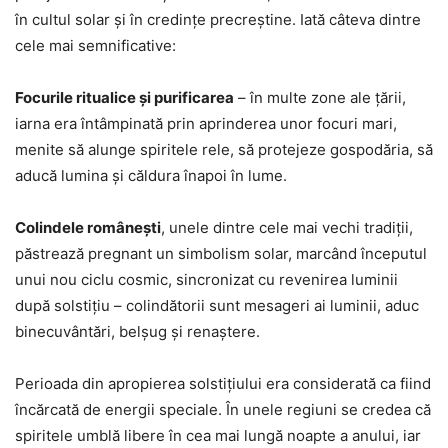
în cultul solar și în credințe precreștine. Iată câteva dintre
cele mai semnificative:
Focurile ritualice și purificarea
– în multe zone ale țării,
iarna era întâmpinată prin aprinderea unor focuri mari,
menite să alunge spiritele rele, să protejeze gospodăria, să
aducă lumina și căldura înapoi în lume.
Colindele românești
, unele dintre cele mai vechi tradiții,
păstrează pregnant un simbolism solar, marcând începutul
unui nou ciclu cosmic, sincronizat cu revenirea luminii
după solstițiu – colindătorii sunt mesageri ai luminii, aduc
binecuvântări, belșug și renaștere.
Perioada din apropierea solstițiului era considerată ca fiind
încărcată de energii speciale. În unele regiuni se credea că
spiritele umblă libere în cea mai lungă noapte a anului, iar