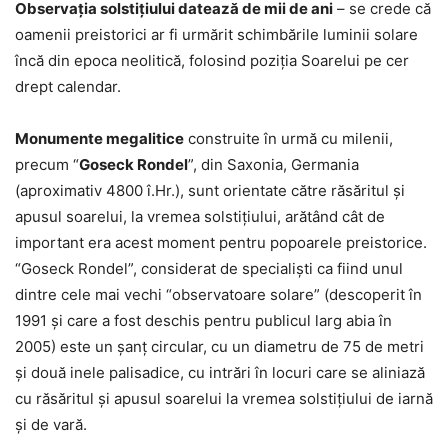
Observația solstițiului datează de mii de ani
– se crede că
oamenii preistorici ar fi urmărit schimbările luminii solare
încă din epoca neolitică, folosind poziția Soarelui pe cer
drept calendar.
Monumente megalitice
construite în urmă cu milenii,
precum “
Goseck Rondel
”, din Saxonia, Germania
(aproximativ 4800 î.Hr.), sunt orientate către răsăritul și
apusul soarelui, la vremea solstiţiului, arătând cât de
important era acest moment pentru popoarele preistorice.
“Goseck Rondel”, considerat de specialişti ca fiind unul
dintre cele mai vechi “observatoare solare” (descoperit în
1991 şi care a fost deschis pentru publicul larg abia în
2005) este un şanţ circular, cu un diametru de 75 de metri
şi două inele palisadice, cu intrări în locuri care se aliniază
cu răsăritul şi apusul soarelui la vremea solstiţiului de iarnă
şi de vară.