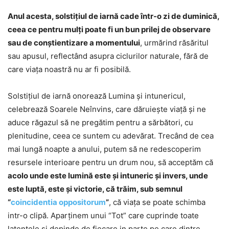
Anul acesta, solstițiul de iarnă cade într-o zi de duminică,
ceea ce pentru mulți poate fi un bun prilej de observare
sau de conștientizare a momentului
, urmărind răsăritul
sau apusul, reflectând asupra ciclurilor naturale, fără de
care viaţa noastră nu ar fi posibilă.
Solstiţiul de iarnă onorează Lumina şi intunericul,
celebrează Soarele Neînvins, care dăruieşte viaţă şi ne
aduce răgazul să ne pregătim pentru a sărbători, cu
plenitudine, ceea ce suntem cu adevărat. Trecând de cea
mai lungă noapte a anului, putem să ne redescoperim
resursele interioare pentru un drum nou, să acceptăm că
acolo unde este lumină este şi intuneric şi invers, unde
este luptă, este şi victorie, că trăim, sub semnul
“
coincidentia oppositorum
”
, că viaţa se poate schimba
intr-o clipă. Aparţinem unui “Tot” care cuprinde toate
latenţele şi depinde de fiecare in parte pe care dintre