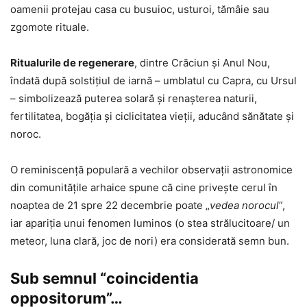
oamenii protejau casa cu busuioc, usturoi, tămâie sau
zgomote rituale.
Ritualurile de regenerare
, dintre Crăciun şi Anul Nou,
îndată după solstiţiul de iarnă – umblatul cu Capra, cu Ursul
– simbolizează puterea solară și renașterea naturii,
fertilitatea, bogăția și ciclicitatea vieții, aducând sănătate și
noroc.
O reminiscență populară a vechilor observații astronomice
din comunitățile arhaice spune că cine privește cerul în
noaptea de 21 spre 22 decembrie poate „
vedea norocul
”,
iar apariția unui fenomen luminos (o stea strălucitoare/ un
meteor, luna clară, joc de nori) era considerată semn bun.
Sub semnul “coincidentia
oppositorum”…