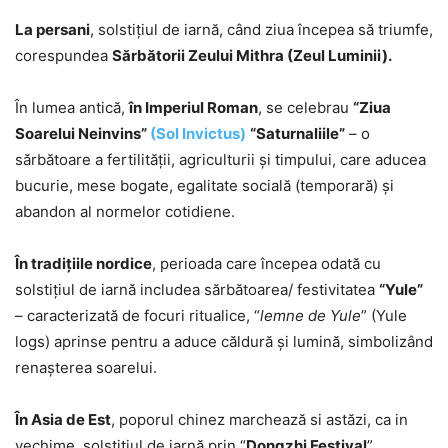
La persani
, solstiţiul de iarnă, când ziua începea să triumfe,
corespundea
Sărbătorii Zeului Mithra (Zeul Luminii).
În lumea antică,
în Imperiul Roman
, se celebrau
“Ziua
Soarelui Neinvins”
(Sol Invictus)
“Saturnaliile”
– o
sărbătoare a fertilității, agriculturii și timpului, care aducea
bucurie, mese bogate, egalitate socială (temporară) și
abandon al normelor cotidiene.
În tradițiile nordice
, perioada care începea odată cu
solstițiul de iarnă includea sărbătoarea/ festivitatea
“Yule”
– caracterizată de focuri ritualice, “
lemne de Yule
” (Yule
logs) aprinse pentru a aduce căldură și lumină, simbolizând
renașterea soarelui.
În Asia de Est
, poporul chinez marchează si astăzi, ca in
vechime, solstițiul de iarnă prin “
Dongzhi Festival
”