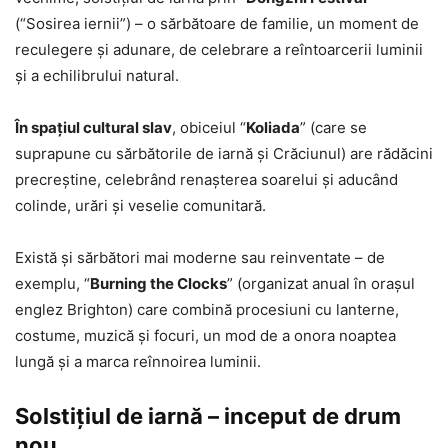
(“Sosirea iernii”) – o sărbătoare de familie, un moment de
reculegere și adunare, de celebrare a reîntoarcerii luminii
și a echilibrului natural.
În spațiul cultural slav
, obiceiul “
Koliada
” (care se
suprapune cu sărbătorile de iarnă și Crăciunul) are rădăcini
precreștine, celebrând renașterea soarelui și aducând
colinde, urări și veselie comunitară.
Există și sărbători mai moderne sau reinventate – de
exemplu, “
Burning the Clocks
” (organizat anual în orașul
englez Brighton) care combină procesiuni cu lanterne,
costume, muzică și focuri, un mod de a onora noaptea
lungă și a marca reînnoirea luminii.
Solstițiul de iarnă – inceput de drum
nou…