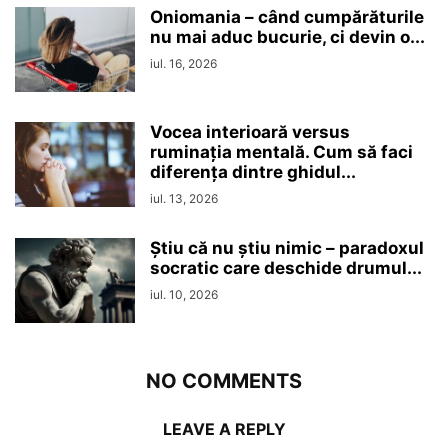
Oniomania – când cumpărăturile
nu mai aduc bucurie, ci devin o...
iul. 16, 2026
Vocea interioară versus
ruminaţia mentală. Cum să faci
diferența dintre ghidul...
iul. 13, 2026
Ştiu că nu ştiu nimic – paradoxul
socratic care deschide drumul...
iul. 10, 2026
NO COMMENTS
LEAVE A REPLY