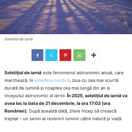
Solstițiul de iarnă
Solstițiul de iarnă
este fenomenul astronomic anual, care
marchează, în
emisfera nordică
, ziua cu cea mai scurtă
durată de lumină și noaptea cea mai lungă din an si
inceputul astronomic al iernii.
În 2025, solstițiul de iarnă va
avea loc la data de 21 decembrie, la ora 17:03 (ora
României)
. După această dată, zilele încep să crească
treptat – un semn al revenirii luminii către natură și viață.