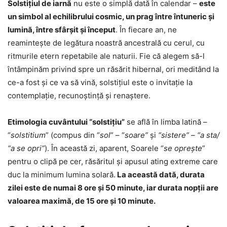
Solstițiul de iarnă
nu este o simplă dată în calendar –
este
un simbol al echilibrului cosmic, un prag între întuneric și
lumină, între sfârșit și început
. În fiecare an, ne
reamintește de legătura noastră ancestrală cu cerul, cu
ritmurile etern repetabile ale naturii. Fie că alegem să-l
întâmpinăm privind spre un răsărit hibernal, ori meditând la
ce-a fost şi ce va să vină, solstițiul este o invitație la
contemplaţie, recunoștință și renaștere.
Etimologia cuvântului “solstiţiu”
se află în limba latină –
“
solstitium
” (compus din “
sol
” – “
soare”
și
“sistere” – “a sta/
“a se opri”
). În această zi, aparent, Soarele “
se oprește
”
pentru o clipă pe cer, răsăritul și apusul ating extreme care
duc la minimum lumina solară.
La această dată, durata
zilei este de numai 8 ore şi 50 minute, iar durata nopţii are
valoarea maximă, de 15 ore şi 10 minute.