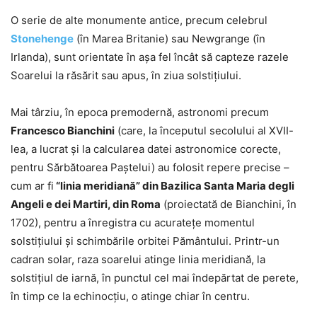
O serie de alte monumente antice, precum celebrul
Stonehenge
(în Marea Britanie) sau Newgrange (în
Irlanda), sunt orientate în aşa fel încât să capteze razele
Soarelui la răsărit sau apus, în ziua solstițiului.
Mai târziu, în epoca premodernă, astronomi precum
Francesco Bianchini
(care, la începutul secolului al XVII-
lea, a lucrat şi la calcularea datei astronomice corecte,
pentru Sărbătoarea Paştelui) au folosit repere precise –
cum ar fi
“linia meridiană” din Bazilica Santa Maria degli
Angeli e dei Martiri, din Roma
(proiectată de Bianchini, în
1702), pentru a înregistra cu acuratețe momentul
solstițiului și schimbările orbitei Pământului. Printr-un
cadran solar, raza soarelui atinge linia meridiană, la
solstiţiul de iarnă, în punctul cel mai îndepărtat de perete,
în timp ce la echinocţiu, o atinge chiar în centru.