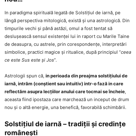
In paradigma spirituală legată de Solstiţiul de iarnă, pe
lângă perspectiva mitologică, există şi una astrologică. Din
timpurile vechi şi până astăzi, omul a fost tentat să
desluşească sensul existenţei lui in raport cu Marile Taine
de deasupra, cu astrele, prin corespondenţe, interpretări
simbolice, practici magice şi ritualice, după principiul “
ceea
ce este Sus este şi Jos
”.
Astrologii spun că,
in perioada din preajma solstiţiului de
iarnă, intrăm (conştient sau intuitiv) intr-o fază in care
reflectăm asupra lecţiilor anului care tocmai se încheie
,
aceasta fiind ipostaza care marchează un inceput de drum
nou şi o altă energie, una benefică, favorabilă schimbării.
Solstițiul de iarnă – tradiții și credințe
românești