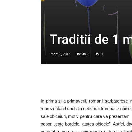
Traditii de 1 
mart. 8, 2012
4818
0
In prima zi a primaverii, romanii sarbatoresc i
reprezentand unul din cele mai frumoase obiceiur
sale obiceiuri, motiv pentru care va prezentam
popor, „cate bordeie, atatea obiceie”. Astfel, d
norocul, prima zi a lunii martie este o zi li