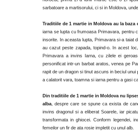
sarbatoare a martisorului, ci si in Moldova, und
Traditiile de 1 martie in Moldova au la baza
iarna se lupta cu frumoasa Primavara, pentru c
insorite. In aceasta lupta, Primavara si-a taiat 
au cazut peste zapada, topind-o. In acest loc, 
Primavara a invins Iarna, cu zilele ei geroa
personificat intr-un barbat aratos, venea pe Pa
rapit de un dragon si tinut ascuns in beciul unui 
a calatorit vara, toamna si iarna pentru a gasi ca
Din traditiile de 1 martie in Moldova nu lipse
alba
, despre care se spune ca exista de cand 
invins dragonul si a eliberat Soarele, iar pic
transformata in ghiocei. Conform legendei, inc
femeilor un fir de ata rosie impletit cu unul alb.