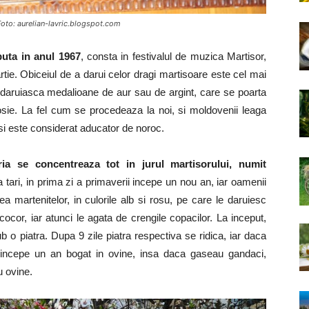
Foto: aurelian-lavric.blogspot.com
puta in anul 1967
, consta in festivalul de muzica Martisor,
tie. Obiceiul de a darui celor dragi martisoare este cel mai
 daruiasca medalioane de aur sau de argint, care se poarta
 rosie. La fel cum se procedeaza la noi, si moldovenii leaga
 si este considerat aducator de noroc.
ria se concentreaza tot in jurul martisorului, numit
a tari, in prima zi a primaverii incepe un nou an, iar oamenii
 martenitelor, in culorile alb si rosu, pe care le daruiesc
ocor, iar atunci le agata de crengile copacilor. La inceput,
 o piatra. Dupa 9 zile piatra respectiva se ridica, iar daca
 incepe un an bogat in ovine, insa daca gaseau gandaci,
 ovine.