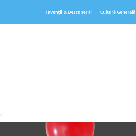
ro
Invenții & Descoperiri
Cultură Generală
me