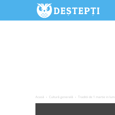
Deștepți.
Acasă
Cultură generală
Traditii de 1 martie in lu