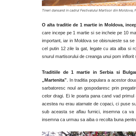
Tineri dansand in cadrul Festivalului Martisor din Moldova, 
O alta traditie de 1 martie in Moldova, ince
care incepe pe 1 martie si se incheie pe 10 mar
important, iar in Moldova se obisnuieste sa se
cel putin 12 zile la gat, legate cu ata alba si
snurul martisorului de creanga unui pom inflorit
Traditiile de 1 martie in Serbia si Bulga
„Martenita”
. In traditia populara a acestor dou
sarbatoresc noul an gospodaresc prin pregatirea
celor dragi. Ei le poarta pana cand vad primul c
acestea nu erau atarnate de copaci, ci puse sub
sub aceasta se aflau furnici, insemna ca va
insemna ca urmau sa aiba o recolta buna pentru