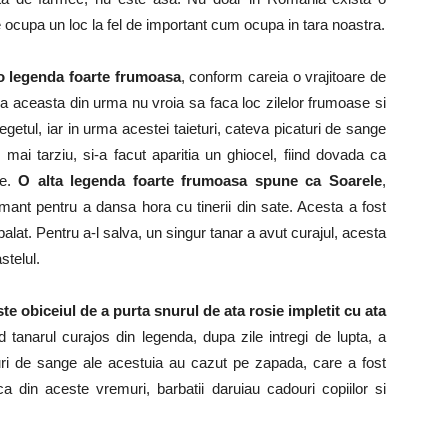
e ocupa un loc la fel de important cum ocupa in tara noastra.
 o legenda foarte frumoasa
, conform careia o vrajitoare de
a aceasta din urma nu vroia sa faca loc zilelor frumoase si
degetul, iar in urma acestei taieturi, cateva picaturi de sange
mai tarziu, si-a facut aparitia un ghiocel, fiind dovada ca
se.
O alta legenda foarte frumoasa spune ca Soarele
,
mant pentru a dansa hora cu tinerii din sate. Acesta a fost
palat. Pentru a-l salva, un singur tanar a avut curajul, acesta
stelul.
ste obiceiul de a purta snurul de ata rosie impletit cu ata
tanarul curajos din legenda, dupa zile intregi de lupta, a
aturi de sange ale acestuia au cazut pe zapada, care a fost
a din aceste vremuri, barbatii daruiau cadouri copiilor si