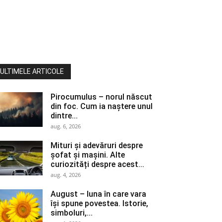
ULTIMELE ARTICOLE
Pirocumulus – norul născut
din foc. Cum ia naștere unul
dintre...
aug. 6, 2026
Mituri și adevăruri despre
șofat și mașini. Alte
curiozități despre acest...
aug. 4, 2026
August – luna în care vara
își spune povestea. Istorie,
simboluri,...