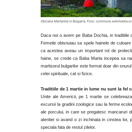
Obiceiul Martenita in Bulgaria, Foto: commons.wikimedia.o
Daca noi o avem pe Baba Dochia, in traditiile d
Femeile obisnuiau sa spele hainele de culoare 
ca acestea aveau un important rol de protectie
haine, se crede ca Baba Marta incepea sa rad
martisorul bulgarilor este format doar din snurul a
celei spirituale, cat si fizice.
Traditiile de 1 martie in lume nu sunt la fe
Unite ale Americii, pe 1 martie se celebreaz
excursii la gradini zoologice sau la ferme ecolo
ale porcului, in care se pregatesc mancaruri d
atentiei si avand o zi inchinata in cinstea lor,
speciala fata de restul zilelor.