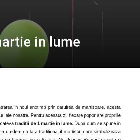
martie in lume
ntrarea in noul anotimp prin daruirea de martisoare, acesta
i ale noastre. Pentru aceasta zi, fiecare popor are propriile
 cateva
traditii de 1 martie in lume
. Dupa cum se spune in
aca credem ca fara traditionalul martisor, care simbolizeaza
psita de farmec, nu este asa. Nu doar in Romania exista o