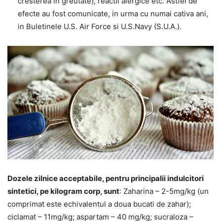
cresterea in greutate), reactii alergice etc. Astfel de
efecte au fost comunicate, in urma cu numai cativa ani,
in Buletinele U.S. Air Force si U.S.Navy (S.U.A.).
Dozele zilnice acceptabile, pentru principalii indulcitori
sintetici, pe kilogram corp, sunt
: Zaharina – 2-5mg/kg (un
comprimat este echivalentul a doua bucati de zahar);
ciclamat – 11mg/kg; aspartam – 40 mg/kg; sucraloza –