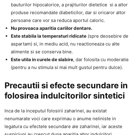
bauturilor hipocalorice, a prajiturilor dietetice si a altor
produse recomandate diabeticilor, dar si oricaror altor
persoane care vor sa reduca aportul caloric.
Nu provoaca aparitia cariilor dentare.
Este stabila la temperaturi ridicate
(spre deosebire de
aspartam) si, in mediu acid, nu reactioneaza cu alte
alimente si se conserva bine.
Este utila in curele de slabire
, dar folosita cu moderatie
(pentru a nu stimula si mai mult gustul pentru dulce).
Precautii si efecte secundare in
folosirea indulcitorilor sintetici
Inca de la inceputul folosirii zaharinei, au existat
nenumarate voci care exprimau o anume neliniste in
legatura cu efectele secundare ale zaharinei, iar aceste
suspiciuni au crescut dupa aparitia altor indulcitori