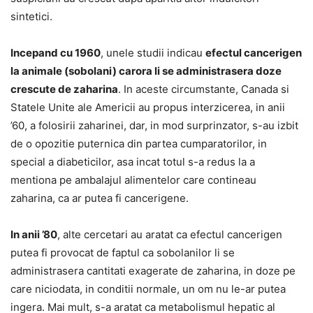
sintetici.
Incepand cu 1960
, unele studii indicau
efectul cancerigen
la animale (sobolani) carora li se administrasera doze
crescute de zaharina
. In aceste circumstante, Canada si
Statele Unite ale Americii au propus interzicerea, in anii
’60, a folosirii zaharinei, dar, in mod surprinzator, s-au izbit
de o opozitie puternica din partea cumparatorilor, in
special a diabeticilor, asa incat totul s-a redus la a
mentiona pe ambalajul alimentelor care contineau
zaharina, ca ar putea fi cancerigene.
In anii ’80
, alte cercetari au aratat ca efectul cancerigen
putea fi provocat de faptul ca sobolanilor li se
administrasera cantitati exagerate de zaharina, in doze pe
care niciodata, in conditii normale, un om nu le-ar putea
ingera. Mai mult, s-a aratat ca metabolismul hepatic al