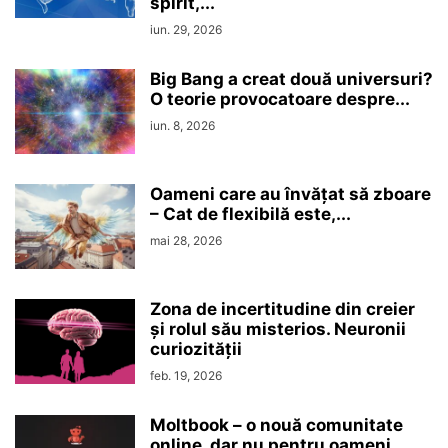
spirit,...
iun. 29, 2026
Big Bang a creat două universuri?
O teorie provocatoare despre...
iun. 8, 2026
Oameni care au învățat să zboare
– Cat de flexibilă este,...
mai 28, 2026
Zona de incertitudine din creier
şi rolul său misterios. Neuronii
curiozităţii
feb. 19, 2026
Moltbook – o nouă comunitate
online, dar nu pentru oameni.