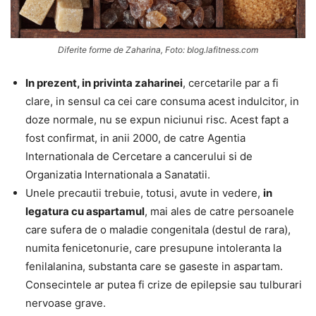
Diferite forme de Zaharina, Foto: blog.lafitness.com
In prezent, in privinta zaharinei
, cercetarile par a fi
clare, in sensul ca cei care consuma acest indulcitor, in
doze normale, nu se expun niciunui risc. Acest fapt a
fost confirmat, in anii 2000, de catre Agentia
Internationala de Cercetare a cancerului si de
Organizatia Internationala a Sanatatii.
Unele precautii trebuie, totusi, avute in vedere,
in
legatura cu aspartamul
, mai ales de catre persoanele
care sufera de o maladie congenitala (destul de rara),
numita fenicetonurie, care presupune intoleranta la
fenilalanina, substanta care se gaseste in aspartam.
Consecintele ar putea fi crize de epilepsie sau tulburari
nervoase grave.