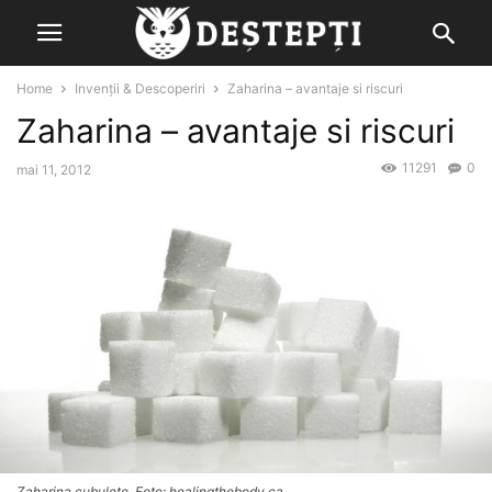
Home
Invenții & Descoperiri
Zaharina – avantaje si riscuri
Zaharina – avantaje si riscuri
11291
0
mai 11, 2012
Zaharina cubulete, Foto: healingthebody.ca