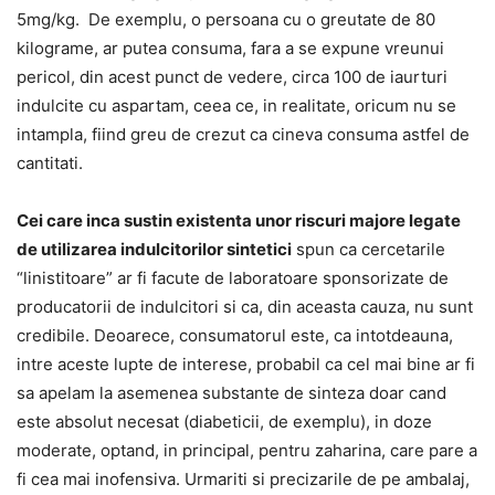
5mg/kg. De exemplu, o persoana cu o greutate de 80
kilograme, ar putea consuma, fara a se expune vreunui
pericol, din acest punct de vedere, circa 100 de iaurturi
indulcite cu aspartam, ceea ce, in realitate, oricum nu se
intampla, fiind greu de crezut ca cineva consuma astfel de
cantitati.
Cei care inca sustin existenta unor riscuri majore legate
de utilizarea indulcitorilor sintetici
spun ca cercetarile
“linistitoare” ar fi facute de laboratoare sponsorizate de
producatorii de indulcitori si ca, din aceasta cauza, nu sunt
credibile. Deoarece, consumatorul este, ca intotdeauna,
intre aceste lupte de interese, probabil ca cel mai bine ar fi
sa apelam la asemenea substante de sinteza doar cand
este absolut necesat (diabeticii, de exemplu), in doze
moderate, optand, in principal, pentru zaharina, care pare a
fi cea mai inofensiva. Urmariti si precizarile de pe ambalaj,