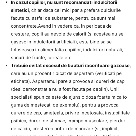
In cazul copiilor, nu sunt recomandati indulcitorii
sintetici
, chiar daca cei mici par a prefera dulciurile
facute cu astfel de substante, pentru ca sunt mai
concentrate.Avand in vedere ca, in perioada de
crestere, copiii au nevoie de calorii (si acestea nu se
gasesc in indulcitorii artificiali), este bine sa se
foloseasca in alimentatia copiilor, indulcitori naturali,
sucuri de fructe, cereale etc.
Trebuie evitat excesul de bauturi racoritoare gazoase
,
care au un procent ridicat de aspartam (verificati pe
eticheta). Aspartamul pare a provoca si dureri de cap
(desi demonstratia nu a fost facuta pe deplin). Unii
specialisti spun ca este de ajuns o doza foarte mica (o
guma de mestecat, de exemplu), pentru a provoca
durere de cap, ameteala, privire incetosata, instabilitate
psihica, dureri de stomac, crampe musculare, pierderi
de calciu, cresterea poftei de mancare (si, implicit,