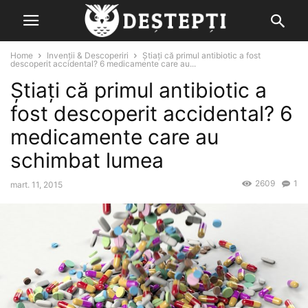
Home
Invenții & Descoperiri
Știați că primul antibiotic a fost
descoperit accidental? 6 medicamente care au...
Știați că primul antibiotic a
fost descoperit accidental? 6
medicamente care au
schimbat lumea
2609
1
mart. 11, 2015