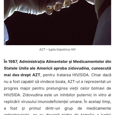
AZT – lupta împotriva HIV
În 1987, Administrația Alimentelor și Medicamentelor din
Statele Unite ale Americii aproba zidovudina, cunoscută
mai des drept AZT
, pentru tratarea HIV/SIDA. Chiar dacă
nu a fost capabil sǎ vindece boala, AZT-ul a reprezentat un
progres major pentru prelungirea vieții celor bolnavi de
HIV/SIDA. Zidovudina este un inhibitor puternic in vitro al
replicării virusului imunodeficienței umane. În același timp,
a fost și primul dintr-un grup de medicamente
antiretrovirale, ce au devenit piatra de temelie a luptei