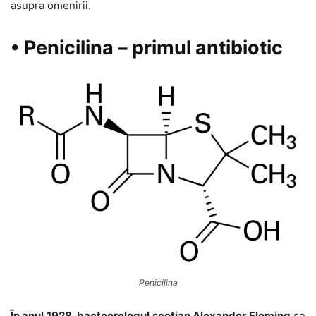
asupra omenirii.
• Penicilina – primul antibiotic
Penicilina
În anul 1928, bacteorologul scoțian Alexander Fleming
se