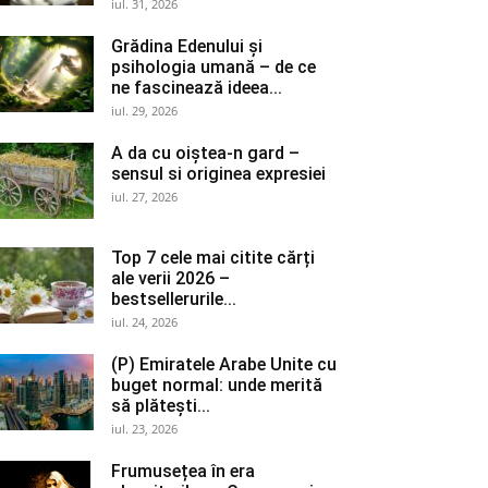
iul. 31, 2026
Grădina Edenului și
psihologia umană – de ce
ne fascinează ideea...
iul. 29, 2026
A da cu oiștea-n gard –
sensul si originea expresiei
iul. 27, 2026
Top 7 cele mai citite cărți
ale verii 2026 –
bestsellerurile...
iul. 24, 2026
(P) Emiratele Arabe Unite cu
buget normal: unde merită
să plătești...
iul. 23, 2026
Frumusețea în era