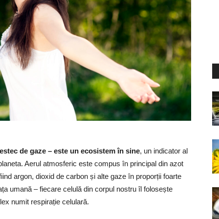
estec de gaze – este un ecosistem în sine
, un indicator al
u planeta. Aerul atmosferic este compus în principal din azot
ind argon, dioxid de carbon și alte gaze în proporții foarte
ța umană – fiecare celulă din corpul nostru îl folosește
ex numit respirație celulară.