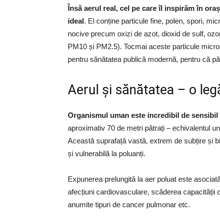
Însă aerul real, cel pe care îl inspirăm în ora
ideal
. El conține particule fine, polen, spori, m
nocive precum oxizi de azot, dioxid de sulf, ozo
PM10 și PM2.5). Tocmai aceste particule micros
pentru sănătatea publică modernă, pentru că păt
Aerul și sănătatea – o leg
Organismul uman este incredibil de sensibil l
aproximativ 70 de metri pătrați – echivalentul u
Această suprafață vastă, extrem de subțire și b
și vulnerabilă la poluanți.
Expunerea prelungită la aer poluat este asociată
afecțiuni cardiovasculare, scăderea capacității 
anumite tipuri de cancer pulmonar etc.