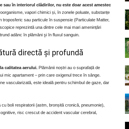
șe sau în interiorul clădirilor, nu este doar acest amestec
icroorganisme, vapori chimici și, în zonele poluate, substanțe
n troposferic sau particule în suspensie (Particulate Matter,
copice reprezintă una dintre cele mai mari amenințări
rund adânc în plămâni şi în fluxul sanguin.
ătură directă și profundă
a calitatea aerului.
Plămânii noștri au o suprafață de
nui mic apartament – prin care oxigenul trece în sânge.
ine vascularizată, este ideală pentru schimbul de gaze, dar
 cu boli respiratorii (astm, bronșită cronică, pneumonie),
cognitive, risc crescut de accident vascular cerebral,