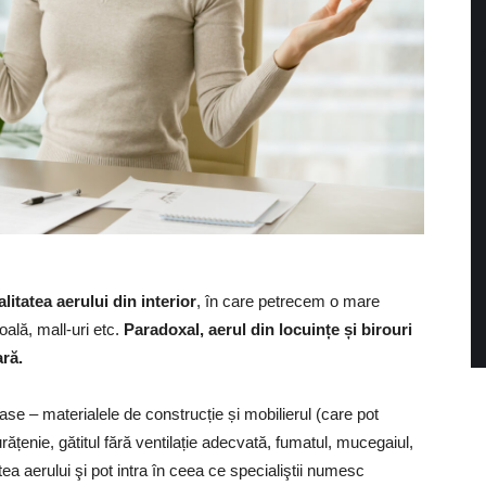
alitatea aerului din interior
, în care petrecem o mare
oală, mall-uri etc.
Paradoxal, aerul din locuințe și birouri
ară.
ase – materialele de construcție și mobilierul (care pot
rățenie, gătitul fără ventilație adecvată, fumatul, mucegaiul,
tea aerului şi pot intra în ceea ce specialiştii numesc