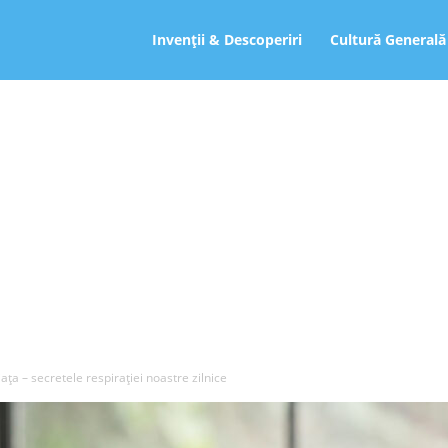
ro
Invenții & Descoperiri
Cultură Generală
ața – secretele respirației noastre zilnice