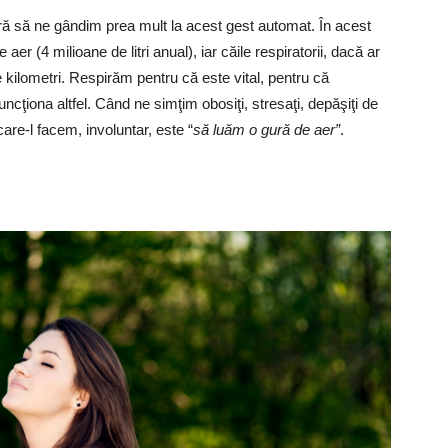
ră să ne gândim prea mult la acest gest automat. În acest
aer (4 milioane de litri anual), iar căile respiratorii, dacă ar
e kilometri. Respirăm pentru că este vital, pentru că
cţiona altfel. Când ne simţim obosiţi, stresaţi, depăşiţi de
care-l facem, involuntar, este “
să luăm o gură de aer”
.