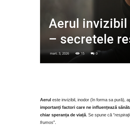
Aerul invizibi
– secretele re
mart. 3, 2026
15
0
Aerul
este invizibil, inodor (în forma sa pură), a
importanți factori care ne influențează sănăta
chiar speranța de viață
. Se spune că “
respiraţi
frumos
”.