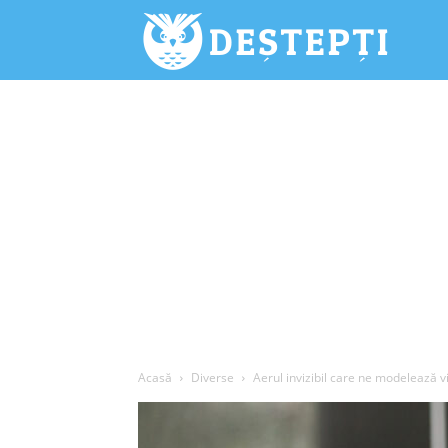
Deștepți.
Acasă
Diverse
Aerul invizibil care ne modelează vi