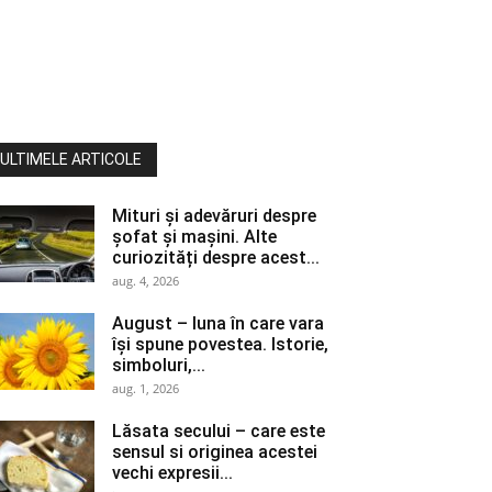
ULTIMELE ARTICOLE
Mituri și adevăruri despre
șofat și mașini. Alte
curiozități despre acest...
aug. 4, 2026
August – luna în care vara
își spune povestea. Istorie,
simboluri,...
aug. 1, 2026
Lăsata secului – care este
sensul si originea acestei
vechi expresii...