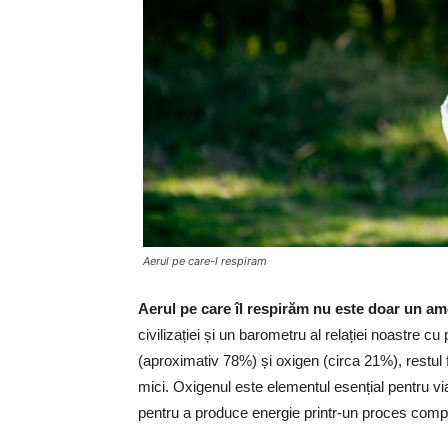
Aerul pe care-l respiram
Aerul pe care îl respirăm nu este doar un am
civilizației și un barometru al relației noastre c
(aproximativ 78%) și oxigen (circa 21%), restul fi
mici. Oxigenul este elementul esențial pentru via
pentru a produce energie printr-un proces compl