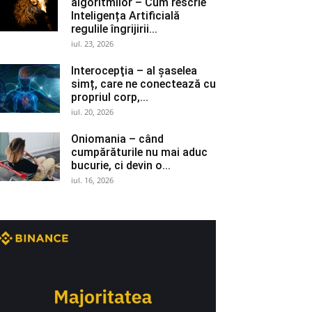
algoritmilor – Cum rescrie
Inteligența Artificială
regulile îngrijirii...
iul. 23, 2026
Interocepţia – al șaselea
simț, care ne conectează cu
propriul corp,...
iul. 20, 2026
Oniomania – când
cumpărăturile nu mai aduc
bucurie, ci devin o...
iul. 16, 2026