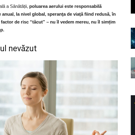
lă a Sănătății,
poluarea aerului este responsabilă
nual, la nivel global, speranţa de viaţă fiind redusă, în
 factor de risc “tăcut” – nu îl vedem mereu, nu îl simțim
mp.
lul nevăzut