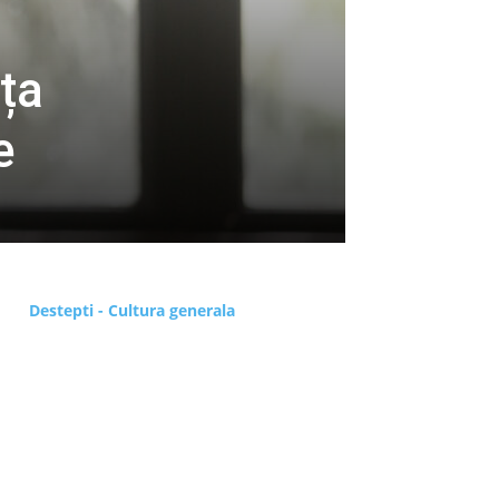
ța
e
Destepti - Cultura generala