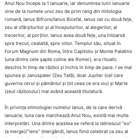
Anul Nou începe la 1 ianuarie, iar denumirea lunii ianuarie
vine de la numele unui zeu de prim rang din mitologia
romană, Ianus Bifrons/Ianus Bicefal, Ianus cel cu două feţe,
zeu al sfârşiturilor şi al începuturilor, al alegerilor, al
trecerilor, al porţilor. Ianus avea două feţe, una întoarsă
spre trecut, cealaltă, spre viitor. Templul său, situat în
Forum Magnum din Roma, între Capitoliu şi Monte Palatino
(una dintre cele şapte coline ale Romei), era ritualic
deschis în timp de război şi închis în timp de pace. I se mai
spunea şi Januspater (Zeu Tată), doar Jupiter (cel care
guverna cerul şi pământul şi tot ceea ce era viu) şi Marte
(zeul războiului) mai având această titulatură.
În privinţa etimologiei numelui Ianus, de la care derivă
ianuarie, luna care marchează Anul Nou, există mai multe
interpretări. Una dintre acestea se referă la latinescul “eo”
(a merge)/”iens” (mergând), Ianus fiind celebrat ca zeu al