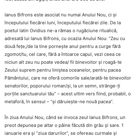
Ianus Bifrons este asociat nu numai Anului Nou, ci şi
începutului fiecărei luni, începutului fiecărei zile. De la
poetul latin Ovidius ne-a rămas o rugăciune ritualică,
adresată lui Ianus Bifrons, cu ocazia Anului Nou: “Zeu cu
două feţe,/de la tine porneşte anul pentru a curge fără
zgomot/tu, cel care, fără a întoarce capul, vezi ceea ce
niciun alt zeu nu poate vedea/ fii binevoitor şi roagă-te
Zeului suprem pentru liniştea oceanelor, pentru pacea
Pământului, care ne oferă comorile sale/arată-te binevoitor
senatorilor, poporului roman/şi, la un semn, strânge-ţi
porţile sanctuarului tău” – acest ultim vers fiind, probabil, o
metaforă, în sensul – “şi dăruieşte-ne nouă pacea”.
În ziua Anului Nou, când se invoca zeul Ianus Bifrons, un
preot depunea pe altar o pâine făcută din grâu şi sare. 1
ianuarie era şi “ziua darurilor”, se ofereau curmale şi