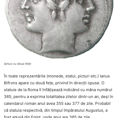
Ianus cu doua feţe
În toate reprezentările (monede, statui, picturi etc.) Ianus
Bifrons apare cu două feţe, privind în direcţii opuse. O
statuie de la Roma îl înfăţişează indicând cu mâna numărul
365, pentru a exprima totalitatea zilelor dintr-un an, deşi în
calendarul roman anul avea 355 sau 377 de zile. Probabil
că statuia respectivă, din timpul împăratului Augustus, a
fost adusă din Egipt, unde anul are 365 de zile.