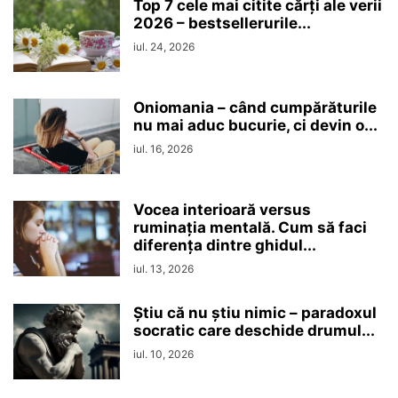
Top 7 cele mai citite cărți ale verii
2026 – bestsellerurile...
iul. 24, 2026
Oniomania – când cumpărăturile
nu mai aduc bucurie, ci devin o...
iul. 16, 2026
Vocea interioară versus
ruminaţia mentală. Cum să faci
diferența dintre ghidul...
iul. 13, 2026
Ştiu că nu ştiu nimic – paradoxul
socratic care deschide drumul...
iul. 10, 2026