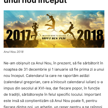
unui nou început
Anul Nou 2018
Ne-am obişnuit ca Anul Nou, în prezent, să fie sărbătorit în
noaptea de 31 decembrie şi 1 ianuarie să fie prima zi a unui
nou început. Calendarul la care ne raportăm astăzi
(calendarul gregorian, care a înlocuit calendarul iulian) s-a
impus din secolul al XVI-lea, dar fiecare popor, în funcţie
de tradiţii, sărbătoreşte în felul specific locului. Important
este insă să conştientizăm că Anul Nou poate fi, pentru
fiecare dintre noi, un arhetip, un reper pentru a ne reînnoi