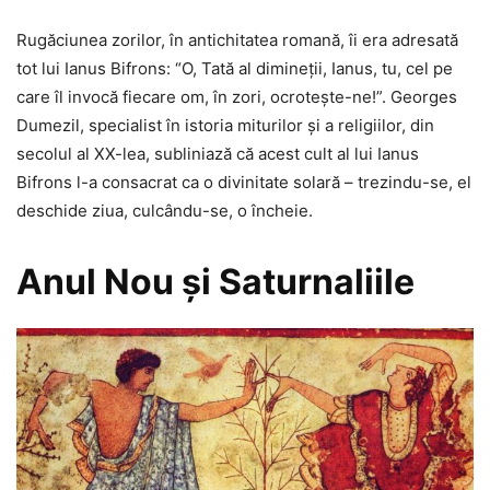
Rugăciunea zorilor, în antichitatea romană, îi era adresată
tot lui Ianus Bifrons: “O, Tată al dimineţii, Ianus, tu, cel pe
care îl invocă fiecare om, în zori, ocroteşte-ne!”. Georges
Dumezil, specialist în istoria miturilor şi a religiilor, din
secolul al XX-lea, subliniază că acest cult al lui Ianus
Bifrons l-a consacrat ca o divinitate solară – trezindu-se, el
deschide ziua, culcându-se, o încheie.
Anul Nou şi Saturnaliile