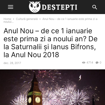
Home
Cultură generală
Anul Nou – de ce 1 ianuarie este prima zi a
noului...
Anul Nou – de ce 1 ianuarie
este prima zi a noului an? De
la Saturnalii şi Ianus Bifrons,
la Anul Nou 2018
4714
0
dec. 28, 2017