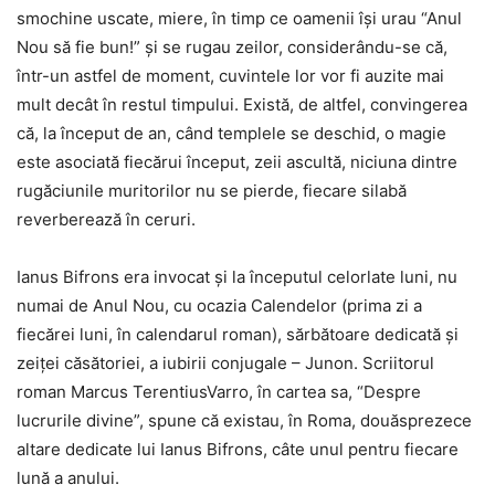
smochine uscate, miere, în timp ce oamenii îşi urau “Anul
Nou să fie bun!” şi se rugau zeilor, considerându-se că,
într-un astfel de moment, cuvintele lor vor fi auzite mai
mult decât în restul timpului. Există, de altfel, convingerea
că, la început de an, când templele se deschid, o magie
este asociată fiecărui început, zeii ascultă, niciuna dintre
rugăciunile muritorilor nu se pierde, fiecare silabă
reverberează în ceruri.
Ianus Bifrons era invocat şi la începutul celorlate luni, nu
numai de Anul Nou, cu ocazia Calendelor (prima zi a
fiecărei luni, în calendarul roman), sărbătoare dedicată şi
zeiţei căsătoriei, a iubirii conjugale – Junon. Scriitorul
roman Marcus TerentiusVarro, în cartea sa, “Despre
lucrurile divine”, spune că existau, în Roma, douăsprezece
altare dedicate lui Ianus Bifrons, câte unul pentru fiecare
lună a anului.