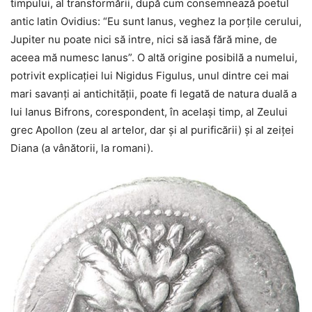
timpului, al transformării, după cum consemnează poetul
antic latin Ovidius: “Eu sunt Ianus, veghez la porţile cerului,
Jupiter nu poate nici să intre, nici să iasă fără mine, de
aceea mă numesc Ianus”. O altă origine posibilă a numelui,
potrivit explicaţiei lui Nigidus Figulus, unul dintre cei mai
mari savanţi ai antichităţii, poate fi legată de natura duală a
lui Ianus Bifrons, corespondent, în acelaşi timp, al Zeului
grec Apollon (zeu al artelor, dar şi al purificării) şi al zeiţei
Diana (a vânătorii, la romani).