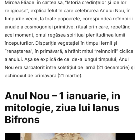
Mircea Eliade, în cartea sa, “Istoria credinţelor şi ideilor
religioase”, explică felul în care celebrarea Anului Nou, în
timpurile vechi, la toate popoarele, corespundea reînnoirii
anuale a cosmogoniei primitive, ritual prin care, repetând
acel moment, omul regăsea spiritual plenitudinea lumii
începuturilor. Dispariţia vegetaţiei în timpul iernii şi
“renaşterea”, în primăvară, a hrănit mitul “reînnoirii” ciclice
a anului. Aşa se explică de ce, de-a lungul timpului, Anul
Nou era sărbătorit între solstiţiul de iarnă (21 decembrie) şi
echinoxul de primăvară (21 martie).
Anul Nou – 1 ianuarie, in
mitologie, ziua lui Ianus
Bifrons