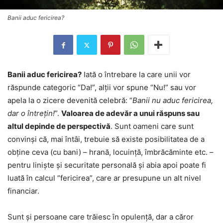
Banii aduc fericirea?
Banii aduc fericirea?
Iată o întrebare la care unii vor
răspunde categoric “Da!”, alţii vor spune “Nu!” sau vor
apela la o zicere devenită celebră: “
Banii nu aduc fericirea,
dar o întreţin!
”.
Valoarea de adevăr a unui răspuns sau
altul depinde de perspectivă
. Sunt oameni care sunt
convinşi că, mai întâi, trebuie să existe posibilitatea de a
obţine ceva (cu bani) – hrană, locuinţă, îmbrăcăminte etc. –
pentru linişte şi securitate personală şi abia apoi poate fi
luată în calcul “fericirea”, care ar presupune un alt nivel
financiar.
Sunt şi persoane care trăiesc în opulenţă, dar a căror