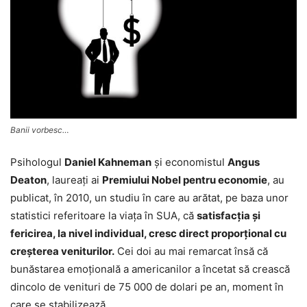
Banii vorbesc…
Psihologul
Daniel Kahneman
şi economistul
Angus
Deaton
, laureaţi ai
Premiului Nobel pentru economie
, au
publicat, în 2010, un studiu în care au arătat, pe baza unor
statistici referitoare la viaţa în SUA, că
satisfacţia şi
fericirea, la nivel individual, cresc direct proporţional cu
creşterea veniturilor.
Cei doi au mai remarcat însă că
bunăstarea emoțională a americanilor a încetat să crească
dincolo de venituri de 75 000 de dolari pe an, moment în
care se stabilizează.