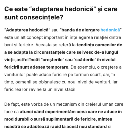
Ce este “adaptarea hedonică” şi care
sunt consecinţele?
“
Adaptarea hedonică
” sau
“banda de alergare
hedonică
”
este un alt concept important în înţelegerea relaţiei dintre
bani şi fericire. Aceasta se referă la
tendința oamenilor de
a se adapta la circumstanțele care se ivesc de-a lungul
vieţii, astfel încât “creșterile” sau “scăderile” în nivelul
fericirii sunt adesea temporare
. De exemplu, o creștere a
veniturilor poate aduce fericire pe termen scurt, dar, în
timp, oamenii se obișnuiesc cu noul nivel de venituri, iar
fericirea lor revine la un nivel stabil.
De fapt, este vorba de un mecanism din creierul uman care
face ca
atunci când experimentăm ceva care ne aduce în
mod durabil o sursă suplimentară de fericire, mintea
noastră se adaptează rapid la acest nou standard
și