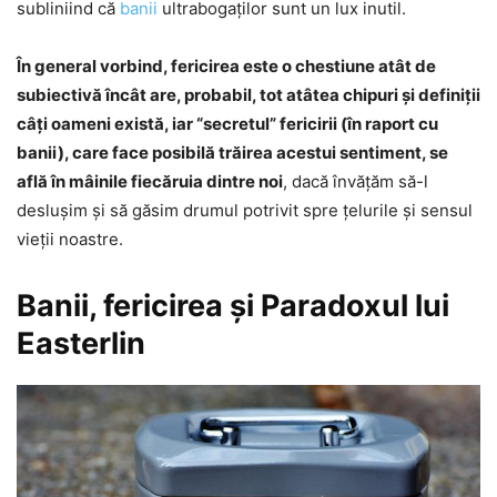
subliniind că
banii
ultrabogaţilor sunt un lux inutil.
În general vorbind, fericirea este o chestiune atât de
subiectivă încât are, probabil, tot atâtea chipuri şi definiţii
câţi oameni există, iar “secretul” fericirii (în raport cu
banii), care face posibilă trăirea acestui sentiment, se
află în mâinile fiecăruia dintre noi
, dacă învăţăm să-l
desluşim şi să găsim drumul potrivit spre ţelurile şi sensul
vieţii noastre.
Banii, fericirea şi Paradoxul lui
Easterlin