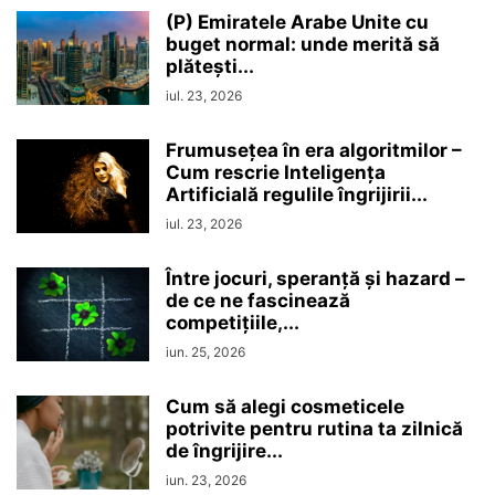
(P) Emiratele Arabe Unite cu
buget normal: unde merită să
plătești...
iul. 23, 2026
Frumusețea în era algoritmilor –
Cum rescrie Inteligența
Artificială regulile îngrijirii...
iul. 23, 2026
Între jocuri, speranță și hazard –
de ce ne fascinează
competițiile,...
iun. 25, 2026
Cum să alegi cosmeticele
potrivite pentru rutina ta zilnică
de îngrijire...
iun. 23, 2026