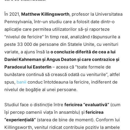
În 2021,
Matthew Killingsworth
, profesor la Universitatea
Pennsylvania, într-un studiu care a folosit date dintr-o
aplicație care permitea utilizatorilor să-și raporteze
“nivelul de fericire” în timp real, analizând răspunsurile a
peste 33 000 de persoane din Statele Unite, cu venituri
variate, a ajuns însă la
o concluzie diferită de cea a lui
Daniel Kahneman şi Angus Deaton şi care contrazice şi
Paradoxul lui Easterlin
– aceea că “toate formele de
bunăstare continuă să crească odată cu veniturile”, altfel
spus,
banii
conduc întotdeauna la fericire, indiferent de
nivelul de bogăție al unei persoane.
Studiul face o distincție între
fericirea “evaluativă”
(cum
își percep oamenii viața în ansamblu) și
fericirea
“experiențială”
(starea de bine de moment). Conform lui
Killingsworth, venitul ridicat contribuie pozitiv la ambele