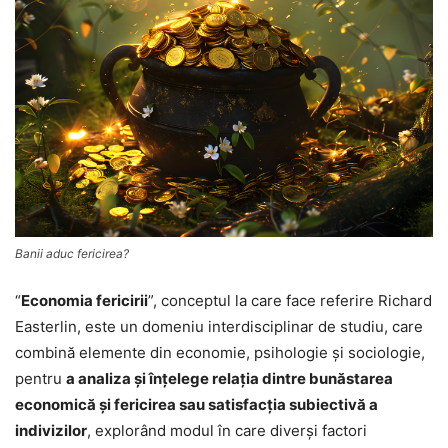
Banii aduc fericirea?
“
Economia fericirii
”, conceptul la care face referire Richard
Easterlin, este un domeniu interdisciplinar de studiu, care
combină elemente din economie, psihologie și sociologie,
pentru
a analiza și înțelege relația dintre bunăstarea
economică și fericirea sau satisfacția subiectivă a
indivizilor
, explorând modul în care diverși factori