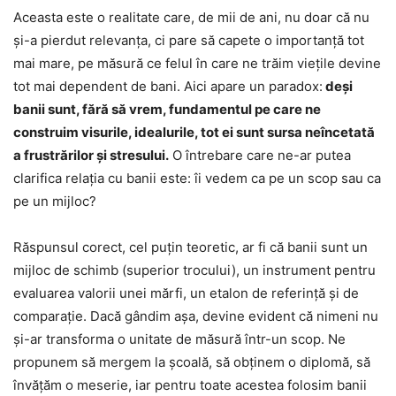
Aceasta este o realitate care, de mii de ani, nu doar că nu
și-a pierdut relevanța, ci pare să capete o importanță tot
mai mare, pe măsură ce felul în care ne trăim viețile devine
tot mai dependent de bani. Aici apare un paradox:
deși
banii sunt, fără să vrem, fundamentul pe care ne
construim visurile, idealurile, tot ei sunt sursa neîncetată
a frustrărilor și stresului.
O întrebare care ne-ar putea
clarifica relația cu banii este: îi vedem ca pe un scop sau ca
pe un mijloc?
Răspunsul corect, cel puțin teoretic, ar fi că banii sunt un
mijloc de schimb (superior trocului), un instrument pentru
evaluarea valorii unei mărfi, un etalon de referință și de
comparație. Dacă gândim așa, devine evident că nimeni nu
și-ar transforma o unitate de măsură într-un scop. Ne
propunem să mergem la școală, să obținem o diplomă, să
învățăm o meserie, iar pentru toate acestea folosim banii