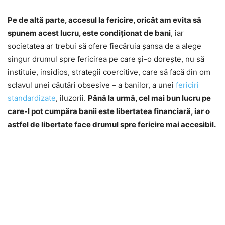
Pe de altă parte, accesul la fericire, oricât am evita să
spunem acest lucru, este condiţionat de bani
, iar
societatea ar trebui să ofere fiecăruia şansa de a alege
singur drumul spre fericirea pe care şi-o doreşte, nu să
instituie, insidios, strategii coercitive, care să facă din om
sclavul unei căutări obsesive – a banilor, a unei
fericiri
standardizate
, iluzorii.
Până la urmă, cel mai bun lucru pe
care-l pot cumpăra banii este libertatea financiară, iar o
astfel de libertate face drumul spre fericire mai accesibil.