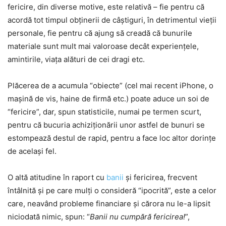
fericire, din diverse motive, este relativă – fie pentru că
acordă tot timpul obţinerii de câştiguri, în detrimentul vieţii
personale, fie pentru că ajung să creadă că bunurile
materiale sunt mult mai valoroase decât experienţele,
amintirile, viaţa alături de cei dragi etc.
Plăcerea de a acumula “obiecte” (cel mai recent iPhone, o
mașină de vis, haine de firmă etc.) poate aduce un soi de
“fericire”, dar, spun statisticile, numai pe termen scurt,
pentru că bucuria achiziţionării unor astfel de bunuri se
estompează destul de rapid, pentru a face loc altor dorinţe
de acelaşi fel.
O altă atitudine în raport cu
banii
şi fericirea, frecvent
întâlnită şi pe care mulţi o consideră “ipocrită”, este a celor
care, neavând probleme financiare şi cărora nu le-a lipsit
niciodată nimic, spun: “
Banii nu cumpără fericirea!
”,