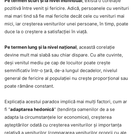
Pe termen scurt și la nivel individual
, există o corelație
pozitivă între venit și fericire. Adică, persoanele cu venituri
mai mari tind să fie mai fericite decât cele cu venituri mai
mici, iar creșterea veniturilor unei persoane, în timp, poate
duce la o creștere a satisfacției în viață.
Pe termen lung și la nivel național
, această corelație
devine mult mai slabă sau chiar dispare. Cu alte cuvinte,
deși venitul mediu pe cap de locuitor poate crește
semnificativ într-o țară, de-a lungul decadelor, nivelul
general de fericire al populației nu crește proporțional sau
poate rămâne constant.
Explicația acestui paradox implică mai mulţi factori, cum ar
fi “
adaptarea hedonică
” (tendința oamenilor de a se
adapta la circumstanțele lor economice), creșterea
așteptărilor odată cu creșterea veniturilor și importanța
relativă a veniturilor (compararea veniturilor proprii cu ale