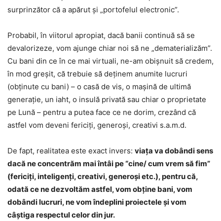
surprinzător că a apărut și „portofelul electronic”.
Probabil, în viitorul apropiat, dacă banii continuă să se
devalorizeze, vom ajunge chiar noi să ne „dematerializăm”.
Cu bani din ce în ce mai virtuali, ne-am obișnuit să credem,
în mod greșit, că trebuie să deținem anumite lucruri
(obținute cu bani) – o casă de vis, o mașină de ultimă
generație, un iaht, o insulă privată sau chiar o proprietate
pe Lună – pentru a putea face ce ne dorim, crezând că
astfel vom deveni fericiți, generoși, creativi s.a.m.d.
De fapt, realitatea este exact invers:
viața va dobândi sens
dacă ne concentrăm mai întâi pe “cine/ cum vrem să fim”
(fericiți, inteligenți, creativi, generoși etc.), pentru că,
odată ce ne dezvoltăm astfel, vom obține bani, vom
dobândi lucruri, ne vom îndeplini proiectele și vom
câștiga respectul celor din jur.