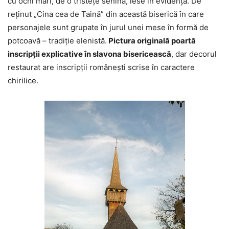
cu ochi mari, de o tristețe senină, iese în evidență. De
reținut „Cina cea de Taină” din această biserică în care
personajele sunt grupate în jurul unei mese în formă de
potcoavă – tradiție elenistă.
Pictura originală poartă
inscripții explicative în slavona bisericească
, dar decorul
restaurat are inscripții românești scrise în caractere
chirilice.