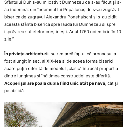
Sfântului Duh s-au milostivit Dumnezeu de s-au făcut și s-
au îndemnat din îndemnul lui Popa Ionaș de s-au zugrăvit
biserica de zugravul Alexandru Ponehalschi și s-au zidit
această sfântă biserică spre lauda lui Dumnezeu și spre
isprăvirea sufletelor creștinești. Anul 1760 noiembrie în 10
zile.’’
În privința arhitecturii
, se remarcă faptul că pronaosul a
fost alungit în sec. al XIX-lea și de aceea forma bisericii
apare puțin diferită de modelul „clasic” întrucât proporția
dintre lungimea și înălțimea construcției este diferită.
Acoperișul are poala dublă fiind unic atât pe navă
, cât și
pe absidă.