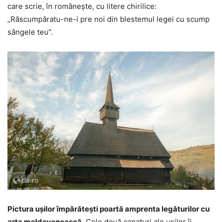
care scrie, în românește, cu litere chirilice:
„Răscumpăratu-ne-i pre noi din blestemul legei cu scump
sângele teu”.
Pictura ușilor împărătești poartă amprenta legăturilor cu
arta moldovenească
. Cele două canaturi ale ușilor îi