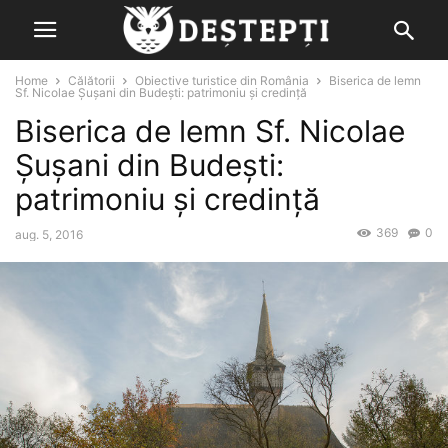
Home
Călătorii
Obiective turistice din România
Biserica de lemn
Sf. Nicolae Șușani din Budești: patrimoniu și credință
Biserica de lemn Sf. Nicolae
Șușani din Budești:
patrimoniu și credință
369
0
aug. 5, 2016