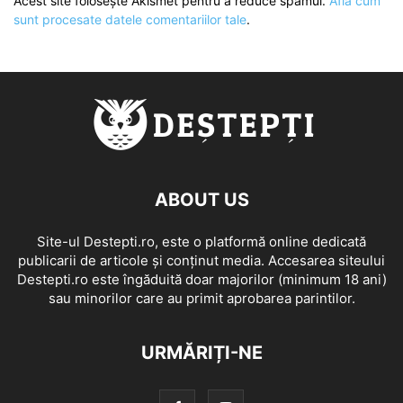
Acest site folosește Akismet pentru a reduce spamul.
Află cum
sunt procesate datele comentariilor tale
.
ABOUT US
Site-ul Destepti.ro, este o platformă online dedicată
publicarii de articole și conținut media. Accesarea siteului
Destepti.ro este îngăduită doar majorilor (minimum 18 ani)
sau minorilor care au primit aprobarea parintilor.
URMĂRIȚI-NE