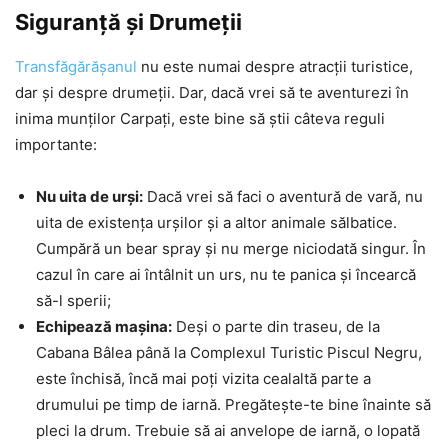
Siguranță și Drumeții
Transfăgărășanul
nu este numai despre atracții turistice,
dar și despre drumeții. Dar, dacă vrei să te aventurezi în
inima munților Carpați, este bine să știi câteva reguli
importante:
Nu uita de urși:
Dacă vrei să faci o aventură de vară, nu
uita de existența urșilor și a altor animale sălbatice.
Cumpără un bear spray și nu merge niciodată singur. În
cazul în care ai întâlnit un urs, nu te panica și încearcă
să-l sperii;
Echipează mașina:
Deși o parte din traseu, de la
Cabana Bâlea până la Complexul Turistic Piscul Negru,
este închisă, încă mai poți vizita cealaltă parte a
drumului pe timp de iarnă. Pregătește-te bine înainte să
pleci la drum. Trebuie să ai anvelope de iarnă, o lopată