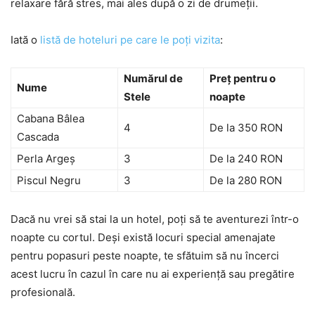
relaxare fără stres, mai ales după o zi de drumeții.
Iată o
listă de hoteluri pe care le poți vizita
:
Numărul de
Preț pentru o
Nume
Stele
noapte
Cabana Bâlea
4
De la 350 RON
Cascada
Perla Argeș
3
De la 240 RON
Piscul Negru
3
De la 280 RON
Dacă nu vrei să stai la un hotel, poți să te aventurezi într-o
noapte cu cortul. Deși există locuri special amenajate
pentru popasuri peste noapte, te sfătuim să nu încerci
acest lucru în cazul în care nu ai experiență sau pregătire
profesională.