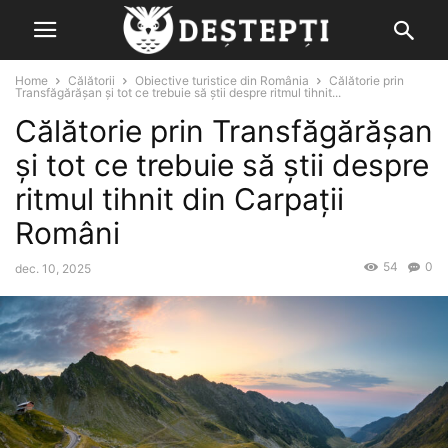
Home
Călătorii
Obiective turistice din România
Călătorie prin
Transfăgărășan și tot ce trebuie să știi despre ritmul tihnit...
Călătorie prin Transfăgărășan
și tot ce trebuie să știi despre
ritmul tihnit din Carpații
Români
54
0
dec. 10, 2025