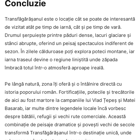
Concluzie
Transfăgărășanul este o locație cât se poate de interesantă
de vizitat atât pe timp de iarnă, cât și pe timp de vară.
Drumul șerpuiește printre păduri dense, lacuri glaciare și
stânci abrupte, oferind un peisaj spectaculos indiferent de
sezon. În zilele călduroase poți explora poteci montane, iar
iarna traseul devine o regiune liniștită unde zăpada
îmbracă totul într-o atmosferă aproape ireală.
Pe lângă natură, zona îți oferă și o întâlnire directă cu
istoria poporului român. Fortificațiile, potecile și trecătorile
de aici au fost martore la campaniile lui Vlad Țepeș și Matei
Basarab, iar multe dintre legendele locale încă vorbesc
despre bătălii, refugii și vechi rute comerciale. Această
combinație de peisaje dramatice și povești vechi de secole
transformă Transfăgărășanul într-o destinație unică, unde