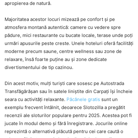
apropierea de natură.
Majoritatea acestor locuri mizează pe confort și pe
atmosfera montană autentică: camere cu vedere spre
pădure, mici restaurante cu bucate locale, terase unde poți
urmări apusurile peste creste. Unele hoteluri oferă facilități
moderne precum saune, centre wellness sau zone de
relaxare, însă foarte puține au și zone dedicate
divertismentului de tip cazinou.
Din acest motiv, mulți turiști care sosesc pe Autostrada
Transfăgărășan sau în satele liniștite din Carpați își încheie
seara cu activități relaxante.
Păcănele gratis
sunt un
exemplu frecvent întâlnit, deoarece Slotozilla a pregătit
recenzii ale sloturilor populare pentru 2025. Acestea pot fi
jucate în modul demo și fără înregistrare. Jocurile online
reprezintă o alternativă plăcută pentru cei care caută o