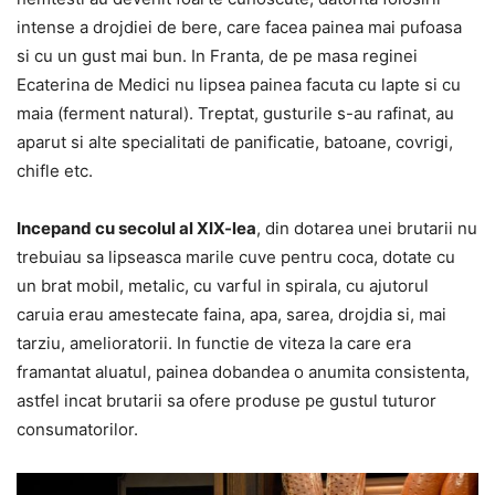
intense a drojdiei de bere, care facea painea mai pufoasa
si cu un gust mai bun. In Franta, de pe masa reginei
Ecaterina de Medici nu lipsea painea facuta cu lapte si cu
maia (ferment natural). Treptat, gusturile s-au rafinat, au
aparut si alte specialitati de panificatie, batoane, covrigi,
chifle etc.
Incepand cu secolul al XIX-lea
, din dotarea unei brutarii nu
trebuiau sa lipseasca marile cuve pentru coca, dotate cu
un brat mobil, metalic, cu varful in spirala, cu ajutorul
caruia erau amestecate faina, apa, sarea, drojdia si, mai
tarziu, amelioratorii. In functie de viteza la care era
framantat aluatul, painea dobandea o anumita consistenta,
astfel incat brutarii sa ofere produse pe gustul tuturor
consumatorilor.