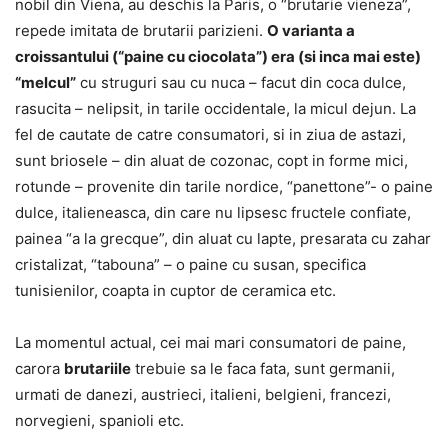
nobil din Viena, au deschis la Paris, o “brutarie vieneza”,
repede imitata de brutarii parizieni.
O varianta a
croissantului (“paine cu ciocolata”) era (si inca mai este)
“melcul”
cu struguri sau cu nuca – facut din coca dulce,
rasucita – nelipsit, in tarile occidentale, la micul dejun. La
fel de cautate de catre consumatori, si in ziua de astazi,
sunt briosele – din aluat de cozonac, copt in forme mici,
rotunde – provenite din tarile nordice, “panettone”- o paine
dulce, italieneasca, din care nu lipsesc fructele confiate,
painea “a la grecque”, din aluat cu lapte, presarata cu zahar
cristalizat, “tabouna” – o paine cu susan, specifica
tunisienilor, coapta in cuptor de ceramica etc.
La momentul actual, cei mai mari consumatori de paine,
carora
brutariile
trebuie sa le faca fata, sunt germanii,
urmati de danezi, austrieci, italieni, belgieni, francezi,
norvegieni, spanioli etc.