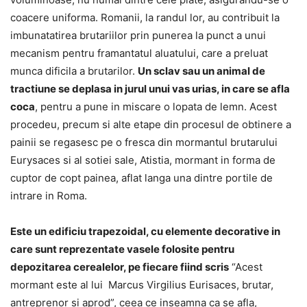
coacere uniforma. Romanii, la randul lor, au contribuit la
imbunatatirea brutariilor prin punerea la punct a unui
mecanism pentru framantatul aluatului, care a preluat
munca dificila a brutarilor.
Un sclav sau un animal de
tractiune se deplasa in jurul unui vas urias, in care se afla
coca
, pentru a pune in miscare o lopata de lemn. Acest
procedeu, precum si alte etape din procesul de obtinere a
painii se regasesc pe o fresca din mormantul brutarului
Eurysaces si al sotiei sale, Atistia, mormant in forma de
cuptor de copt painea, aflat langa una dintre portile de
intrare in Roma.
Este un edificiu trapezoidal, cu elemente decorative in
care sunt reprezentate vasele folosite pentru
depozitarea cerealelor, pe fiecare fiind scris
“Acest
mormant este al lui Marcus Virgilius Eurisaces, brutar,
antreprenor si aprod”, ceea ce inseamna ca se afla,