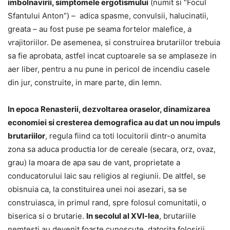
imbolnavirii, simptomele ergotismului
(numit si “Focul
Sfantului Anton”) – adica spasme, convulsii, halucinatii,
greata – au fost puse pe seama fortelor malefice, a
vrajitoriilor. De asemenea, si construirea brutariilor trebuia
sa fie aprobata, astfel incat cuptoarele sa se amplaseze in
aer liber, pentru a nu pune in pericol de incendiu casele
din jur, construite, in mare parte, din lemn.
In epoca Renasterii, dezvoltarea oraselor, dinamizarea
economiei si cresterea demografica au dat un nou impuls
brutariilor
, regula fiind ca toti locuitorii dintr-o anumita
zona sa aduca productia lor de cereale (secara, orz, ovaz,
grau) la moara de apa sau de vant, proprietate a
conducatorului laic sau religios al regiunii. De altfel, se
obisnuia ca, la constituirea unei noi asezari, sa se
construiasca, in primul rand, spre folosul comunitatii, o
biserica si o brutarie.
In secolul al XVI-lea
, brutariile
nemtesti au devenit foarte cunoscute, datorita folosirii