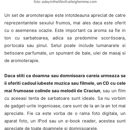
foto: adayinthelifeofcalleighemma.com
Un set de aromoterapie este intotdeauna apreciat de catre
reprezentantele sexului frumos, mai ales daca este oferit
cu o asemenea ocazie. Este important ca aroma sa fie in
ton cu sarbatoarea, adica sa predomine scortisoara,
portocala sau pinul. Setul poate include lumanarele si
betisoare parfumate, un spumant de baie, ulei de masaj si
de aromoterapie.
Daca stiti ca doamna sau domnisoara careia urmeaza sa
ii oferiti cadoul iubeste muzica sau filmele, un CD cu cele
mai frumoase colinde sau melodii de Craciun
, sau un film
cu aceeasi tenta de sarbatoare sunt ideale. Sa nu vorbim
de gadget-urile ingenioase, care sunt de la an la an tot mai
apreciate. Fie ca este vorba de o rama foto digitala, un
aparat foto, un IPod sau un e-book reader, acestea sunt
apreciate de toate doamnele si domnisoarele.