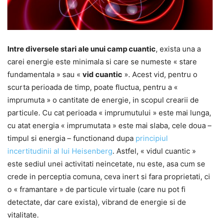
Intre diversele stari ale unui camp cuantic
, exista una a
carei energie este minimala si care se numeste « stare
fundamentala » sau «
vid cuantic
». Acest vid, pentru o
scurta perioada de timp, poate fluctua, pentru a «
imprumuta » o cantitate de energie, in scopul crearii de
particule. Cu cat perioada « imprumutului » este mai lunga,
cu atat energia « imprumutata » este mai slaba, cele doua –
timpul si energia – functionand dupa
principiul
incertitudinii al lui Heisenberg
. Astfel, « vidul cuantic »
este sediul unei activitati neincetate, nu este, asa cum se
crede in perceptia comuna, ceva inert si fara proprietati, ci
o « framantare » de particule virtuale (care nu pot fi
detectate, dar care exista), vibrand de energie si de
vitalitate.