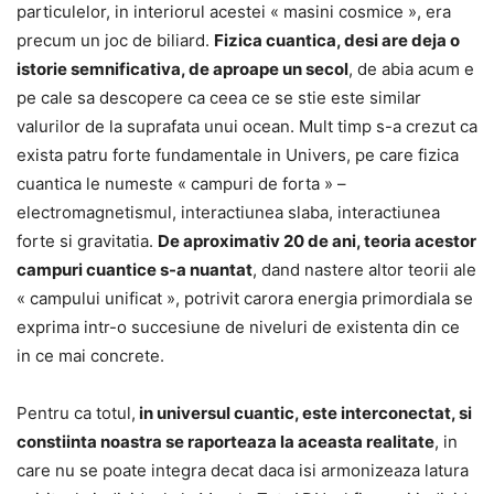
particulelor, in interiorul acestei « masini cosmice », era
precum un joc de biliard.
Fizica cuantica, desi are deja o
istorie semnificativa, de aproape un secol
, de abia acum e
pe cale sa descopere ca ceea ce se stie este similar
valurilor de la suprafata unui ocean. Mult timp s-a crezut ca
exista patru forte fundamentale in Univers, pe care fizica
cuantica le numeste « campuri de forta » –
electromagnetismul, interactiunea slaba, interactiunea
forte si gravitatia.
De aproximativ 20 de ani, teoria acestor
campuri cuantice s-a nuantat
, dand nastere altor teorii ale
« campului unificat », potrivit carora energia primordiala se
exprima intr-o succesiune de niveluri de existenta din ce
in ce mai concrete.
Pentru ca totul,
in universul cuantic, este interconectat, si
constiinta noastra se raporteaza la aceasta realitate
, in
care nu se poate integra decat daca isi armonizeaza latura