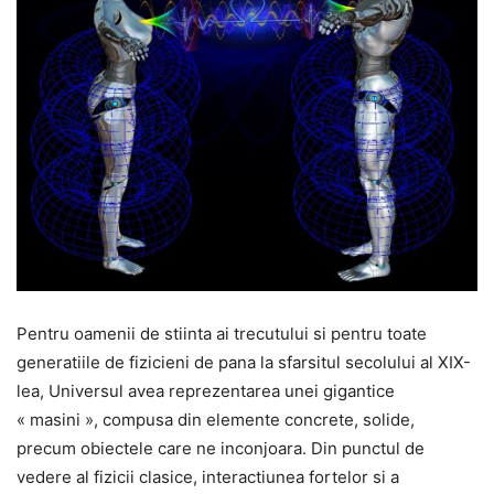
Pentru oamenii de stiinta ai trecutului si pentru toate
generatiile de fizicieni de pana la sfarsitul secolului al XIX-
lea, Universul avea reprezentarea unei gigantice
« masini », compusa din elemente concrete, solide,
precum obiectele care ne inconjoara. Din punctul de
vedere al fizicii clasice, interactiunea fortelor si a