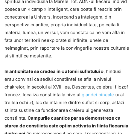
spirituala individuala la Marele Tot. ADN-ul fiecarui individ
poseda un « camp » inteligent, care poate fi rescris prin
conectarea la Univers. Incercand sa intelegem, din
perspectiva cuantica, propria individualitate, pe ceilalti,
materia, lumea, universul, vom constata ca ne vom afla in
fata unor teritorii neexplorate si infinite, unele de
neimaginat, prin raportare la convingerile noastre culturale
si stiintifice mostenite.
In antichitate se credea in « atomii sufletului »
, hindusii
erau convinsi ca sediul constiintei se afla la nivelul
chakrelor, in secolul al XVII-lea, Descartes, celebrul filozof
francez, localiza constiinta la nivelul
glandei pineale
(« al
treilea ochi »), loc de intalnire dintre suflet si corp, astazi
stiinta sustine ca functionarea creierului genereaza
constiinta.
Campurile cuantice par sa demonstreze ca
starea de constiinta este optim activata in fiinta fiecaruia
dintre noi
(in microcosmosul pe care il reprezentam), in