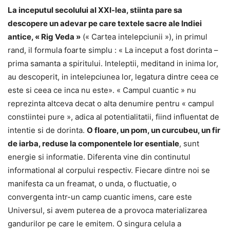
La inceputul secolului al XXI-lea, stiinta pare sa
descopere un adevar pe care textele sacre ale Indiei
antice, « Rig Veda »
(« Cartea intelepciunii »), in primul
rand, il formula foarte simplu : « La inceput a fost dorinta –
prima samanta a spiritului. Inteleptii, meditand in inima lor,
au descoperit, in intelepciunea lor, legatura dintre ceea ce
este si ceea ce inca nu este». « Campul cuantic » nu
reprezinta altceva decat o alta denumire pentru « campul
constiintei pure », adica al potentialitatii, fiind influentat de
intentie si de dorinta.
O floare, un pom, un curcubeu, un fir
de iarba, reduse la componentele lor esentiale
, sunt
energie si informatie. Diferenta vine din continutul
informational al corpului respectiv. Fiecare dintre noi se
manifesta ca un freamat, o unda, o fluctuatie, o
convergenta intr-un camp cuantic imens, care este
Universul, si avem puterea de a provoca materializarea
gandurilor pe care le emitem. O singura celula a