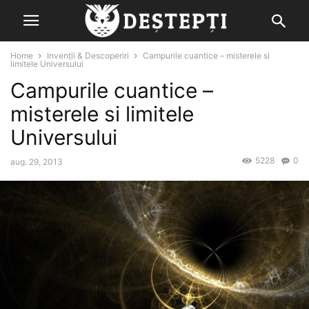
Home
Invenții & Descoperiri
Campurile cuantice – misterele si
limitele Universului
Campurile cuantice –
misterele si limitele
Universului
5228
0
aug. 29, 2013