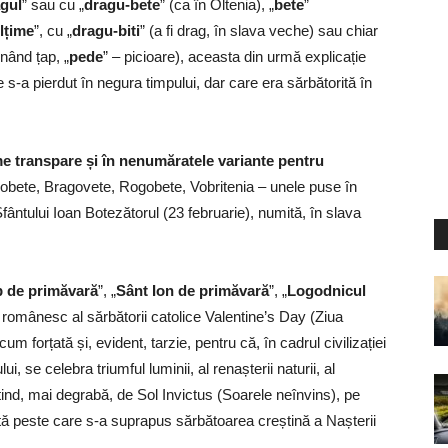
gul
” sau cu „
dragu-bete
” (ca în Oltenia), „
bete
”
lțime
”, cu „
dragu-biti
” (a fi drag, în slava veche) sau chiar
nând țap, „
pede
” – picioare), aceasta din urmă explicație
 s-a pierdut în negura timpului, dar care era sărbătorită în
me transpare și în nenumăratele variante pentru
obete, Bragovete, Rogobete, Vobritenia – unele puse în
fântului Ioan Botezătorul (23 februarie), numită, în slava
 de primăvară
”, „
Sânt Ion de primăvară
”, „
Logodnicul
 românesc al sărbătorii catolice Valentine’s Day (Ziua
m forțată și, evident, tarzie, pentru că, în cadrul civilizației
ui, se celebra triumful luminii, al renașterii naturii, al
, amintind, mai degrabă, de Sol Invictus (Soarele neînvins), pe
tă peste care s-a suprapus sărbătoarea creștină a Nașterii