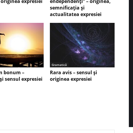
 originea expresiei
endependenţi” – originea,
semnificaţia şi
actualitatea expresiei
Gramatică
 bonum –
Rara avis – sensul şi
şi sensul expresiei
originea expresiei