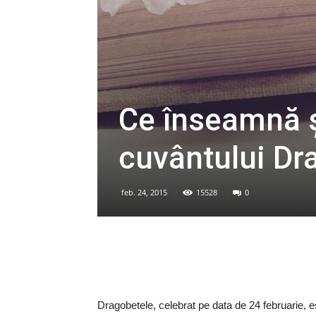
Ce înseamnă ş
cuvântului Dr
feb. 24, 2015
15528
0
Dragobetele, celebrat pe data de 24 februarie, 