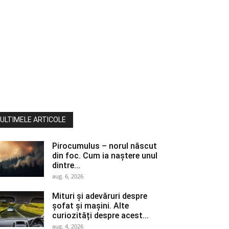
ULTIMELE ARTICOLE
Pirocumulus – norul născut
din foc. Cum ia naștere unul
dintre...
aug. 6, 2026
Mituri și adevăruri despre
șofat și mașini. Alte
curiozități despre acest...
aug. 4, 2026