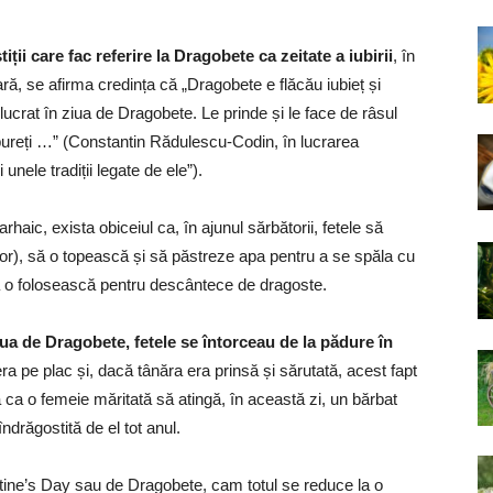
iții care fac referire la Dragobete ca zeitate a iubirii
, în
ră, se afirma credința că „Dragobete e flăcău iubieț și
lucrat în ziua de Dragobete. Le prinde și le face de râsul
 bureți …” (Constantin Rădulescu-Codin, în lucrarea
 unele tradiții legate de ele”).
ic, exista obiceiul ca, în ajunul sărbătorii, fetele să
r), să o topească și să păstreze apa pentru a se spăla cu
să o folosească pentru descântece de dragoste.
 ziua de Dragobete, fetele se întorceau de la pădure în
era pe plac și, dacă tânăra era prinsă și sărutată, acest fapt
ca o femeie măritată să atingă, în această zi, un bărbat
drăgostită de el tot anul.
entine’s Day sau de Dragobete, cam totul se reduce la o