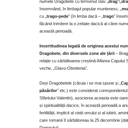
numele Dragobete cu termenul slav „
drag
”/„
dra
însemnând, în limbajul popular muntenesc, „
mu
cu „
trago-pede
” (în limba dacă – „
trago
” însem
făcând trimitere la o zeitate dacică al cărei nume
această perioadă.
Incertitudinea legată de originea acestui nu
Dragobete, din diversele zone ale țării
– Brag
relație cu sărbătoarea creștină Aflarea Capului S
veche, „Glavo-Obretenia”.
Deși Dragobetele (căruia i se mai spune și „
Cap
păsărilor
” etc.) este considerat corespondentul
Sfântului Valentin), asocierea aceasta este oarecu
și spiritualității dacice, în această perioadă a anul
fertilității, implicit al vieții omului și al iubirii
care romanii îl sărbătoreau la 25 decembrie (da
Domnului).