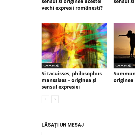
sensul si originea acestei
sensul si
vechi expresii românesti?
Gramatică
Gramatică
Si tacuisses, philosophus
Summum
manssises – originea şi
originea 
sensul expresiei
LĂSAȚI UN MESAJ