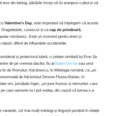
l iese din bârlog, păsările încep să își aranjeze cuibul și să
 cu
Valentine’s Day
, este important să înțelegem că aceste
ite. Dragobetele, cunoscut și ca
cap de primăvară
,
opular românesc. Este un moment pentru tineri și
aturii, diferit de influențele occidentale.
nsiderat și protectorul iubirii, o zeitate similară lui Eros (la
tenire de pe vremea dacilor, fiu al
Babei Dochia
sau unul
scris de Romulus Vulcănescu, în Mitologia română, ca „un
 consemnată de folcloristul Simeon Florea Marian, în
ătate om, jumătate înger, „un june frumos și nemuritor, care
r pe care oamenii nu-l pot vedea, din cauză că lumea s-a
variante, cei mai mulți mitologi și lingviști punând în relație