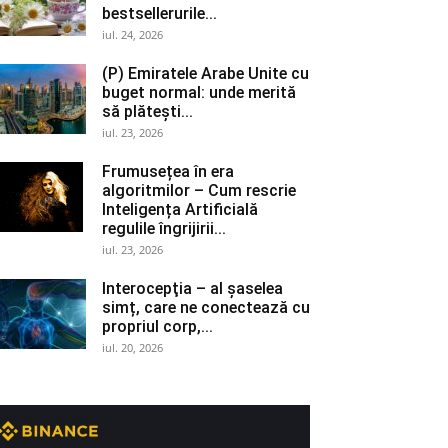
bestsellerurile...
iul. 24, 2026
(P) Emiratele Arabe Unite cu
buget normal: unde merită
să plătești...
iul. 23, 2026
Frumusețea în era
algoritmilor – Cum rescrie
Inteligența Artificială
regulile îngrijirii...
iul. 23, 2026
Interocepţia – al șaselea
simț, care ne conectează cu
propriul corp,...
iul. 20, 2026