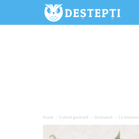
Deștepți.
Acasă
Cultură generală
Gramatică
Ce înseamnă