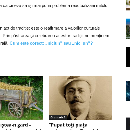
ă ca cineva să își mai pună problema reactualizării mitului
act de tradiție; este o reafirmare a valorilor culturale
l. Prin păstrarea și celebrarea acestor tradiții, ne menținem
urală.
Cum este corect: „niciun” sau „nici un”?
Gramatică
iștea-n gard –
“Pupat toţi piaţa