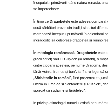
începutului primăverii, când natura renaște, ursu
se împerecheze.
În timp ce
Dragobetele
este adesea comparat
două sărbători provin din tradiții și culturi difer
marchează începutul primăverii în calendarul p
îndrăgostiți să celebreze dragostea și reînnoirea n
În mitologia românească, Dragobetele
este co
grecii antici) sau lui Cupidon (la romani), o moș
dintre ciobanii acesteia, pe nume Dragomir, de
tânăr voinic, frumos și bun”, iar într-o legendă
„
Sărbătorile la români
”, fiind prezentat ca jum
umblă în lume ca și Sântoaderii și Rusalele, da
spurcat cu sudalme și fărădelegi”.
În privința etimologiei numelui există nenumărate 