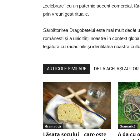
„celebrare” cu un puternic accent comercial, făr
prin vreun gest ritualic.
Sărbătorirea Dragobetelui este mai mult decât un 
românești și a unicității noastre în context globa
legătura cu rădăcinile și identitatea noastră cult
ARTICOLE SIMILARE
DE LA ACELAȘI AUTOR
Gramatică
Gramatică
Lăsata secului – care este
A da cu o