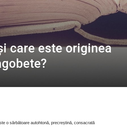
i care este originea
agobete?
este o sărbătoare autohtonă, precreștină, consacrată