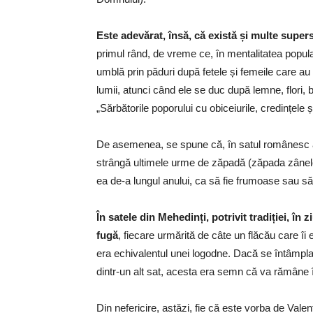
Este adevărat, însă, că există și multe superst
primul rând, de vreme ce, în mentalitatea popula
umblă prin păduri după fetele și femeile care au 
lumii, atunci când ele se duc după lemne, flori,
„Sărbătorile poporului cu obiceiurile, credințele și
De asemenea, se spune că, în satul românesc arha
strângă ultimele urme de zăpadă (zăpada zânelo
ea de-a lungul anului, ca să fie frumoase sau 
În satele din Mehedinți, potrivit tradiției, în
fugă
, fiecare urmărită de câte un flăcău care îi 
era echivalentul unei logodne. Dacă se întâmpla 
dintr-un alt sat, acesta era semn că va rămâne în
Din nefericire, astăzi, fie că este vorba de Val