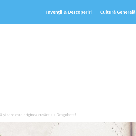
ro
Invenții & Descoperiri
Cultură Generală
 şi care este originea cuvântului Dragobete?