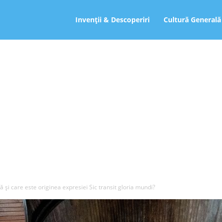
ro
Invenții & Descoperiri
Cultură Generală
şi care este originea expresiei Sic transit gloria mundi?