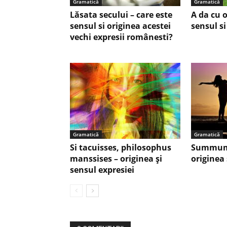
Gramatică
Gramatică
Lăsata secului – care este
A da cu o
sensul si originea acestei
sensul si
vechi expresii românesti?
Gramatică
Gramatică
Si tacuisses, philosophus
Summum
manssises – originea şi
originea 
sensul expresiei