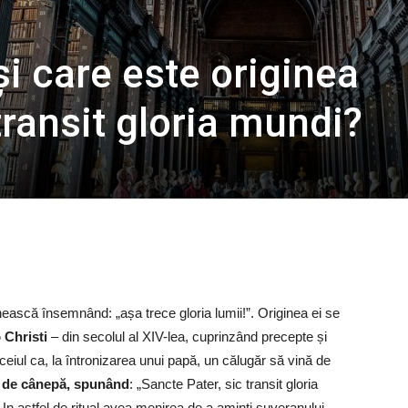
i care este originea
transit gloria mundi?
inească însemnând: „așa trece gloria lumii!”. Originea ei se
o Christi
– din secolul al XIV-lea, cuprinzând precepte și
ceiul ca, la întronizarea unui papă, un călugăr să vină de
ă de cânepă, spunând
: „Sancte Pater, sic transit gloria
. Un astfel de ritual avea menirea de a aminti suveranului