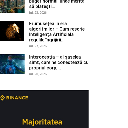
buget normal: unde merită
să plătești...
iul. 23, 2026
Frumusețea în era
algoritmilor – Cum rescrie
Inteligența Artificială
regulile îngrijirii...
iul. 23, 2026
Interocepţia – al șaselea
simț, care ne conectează cu
propriul corp,...
iul. 20, 2026