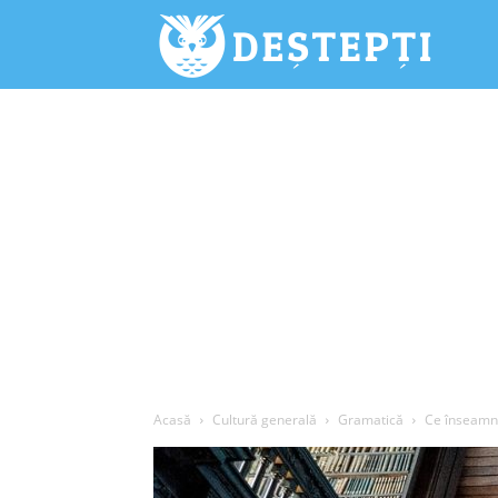
Deștepți.
Acasă
Cultură generală
Gramatică
Ce înseamnă 