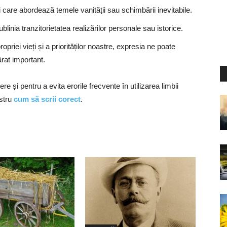
ri care abordează temele vanității sau schimbării inevitabile.
ublinia tranzitorietatea realizărilor personale sau istorice.
opriei vieți și a priorităților noastre, expresia ne poate
rat important.
 și pentru a evita erorile frecvente în utilizarea limbii
ostru
cum să scrii corect
.