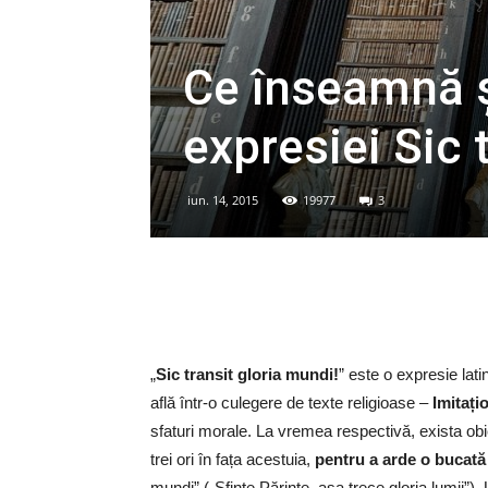
Ce înseamnă ş
expresiei Sic 
iun. 14, 2015
19977
3
„
Sic transit gloria mundi!
” este o expresie lat
află într-o culegere de texte religioase –
Imitați
sfaturi morale. La vremea respectivă, exista obi
trei ori în fața acestuia,
pentru a arde o bucat
mundi” („Sfinte Părinte, așa trece gloria lumii”)