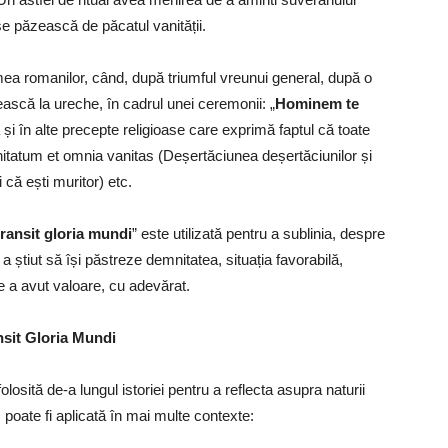
se păzească de păcatul vanității.
emea romanilor, când, după triumful vreunui general, după o
ească la ureche, în cadrul unei ceremonii: „
Hominem te
 și în alte precepte religioase care exprimă faptul că toate
nitatum et omnia vanitas (Deșertăciunea deșertăciunilor și
că ești muritor) etc.
transit gloria mundi
” este utilizată pentru a sublinia, despre
a știut să își păstreze demnitatea, situația favorabilă,
e a avut valoare, cu adevărat.
nsit Gloria Mundi
folosită de-a lungul istoriei pentru a reflecta asupra naturii
, poate fi aplicată în mai multe contexte: