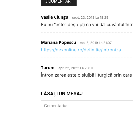
3 COMENTARII
Vasile Ciungu
sept. 23, 2018 La 18:25
Eu nu ”este” deștepți ca voi da’ cuvântul într
Mariana Popescu
mai 3, 2019 La 21:07
https://dexonline.ro/definitie/introniza
Turum
apr. 22, 2022 La 23:01
Întronizarea este o slujbă liturgică prin care
LĂSAȚI UN MESAJ