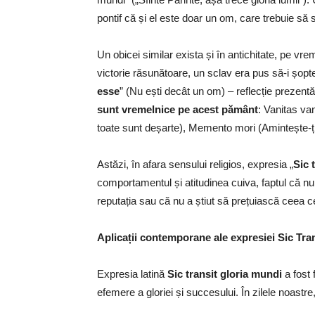
pontif că și el este doar un om, care trebuie să 
Un obicei similar exista și în antichitate, pe vr
victorie răsunătoare, un sclav era pus să-i șopt
esse
” (Nu ești decât un om) – reflecție prezentă
sunt vremelnice pe acest pământ
: Vanitas va
toate sunt deșarte), Memento mori (Amintește-ți 
Astăzi, în afara sensului religios, expresia „
Sic 
comportamentul și atitudinea cuiva, faptul că nu 
reputația sau că nu a știut să prețuiască ceea c
Aplicații contemporane ale expresiei Sic Tra
Expresia latină
Sic transit gloria mundi
a fost 
efemere a gloriei și succesului. În zilele noastre