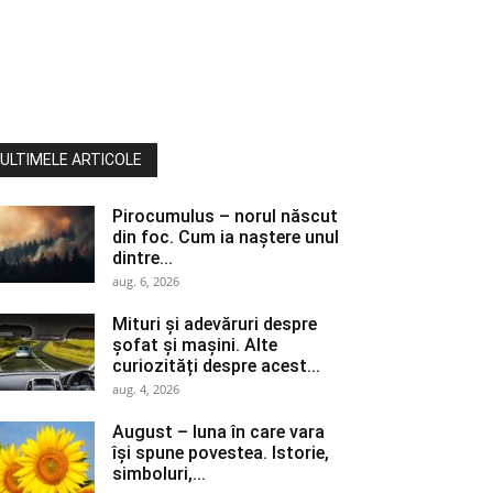
ULTIMELE ARTICOLE
Pirocumulus – norul născut
din foc. Cum ia naștere unul
dintre...
aug. 6, 2026
Mituri și adevăruri despre
șofat și mașini. Alte
curiozități despre acest...
aug. 4, 2026
August – luna în care vara
își spune povestea. Istorie,
simboluri,...