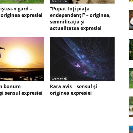
Gramatică
iștea-n gard –
“Pupat toţi piaţa
 originea expresiei
endependenţi” – originea,
semnificaţia şi
actualitatea expresiei
Gramatică
 bonum –
Rara avis – sensul şi
şi sensul expresiei
originea expresiei