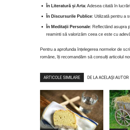
În Literatură și Arta
: Adesea citată în lucră
În Discursurile Publice
: Utilizată pentru a s
În Meditații Personale
: Reflectând asupra pr
reaminti să valorizăm ceea ce este cu adevă
Pentru a aprofunda înțelegerea normelor de scriere
române, îți recomandăm să consulți articolul n
ARTICOLE SIMILARE
DE LA ACELAȘI AUTOR