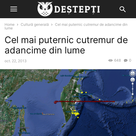
Home
Cultură generală
Cel mai puternic cutremur de adancime din
lume
Cel mai puternic cutremur de
adancime din lume
648
0
oct. 22, 2013