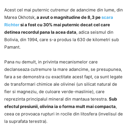
Acest cel mai puternic cutremur de adancime din lume, din
Marea Okhotsk,
a avut o magnitudine de 8,3 pe
scara
Richter
si a fost cu 30% mai puternic decat cel care
detinea recordul pana la acea data
, adica seismul din
Bolivia, din 1994, care s-a produs la 630 de kilometri sub
Pamant.
Pana nu demult, in privinta mecanismelor care
declanseaza cutremure la mare adancime, se presupunea,
fara a se demonstra cu exactitate acest fapt, ca sunt legate
de transformari chimice ale olivinei (un silicat natural de
fier si magneziu, de culoare verde-maslinie), care
reprezinta principalul mineral din mantaua terestra.
Sub
efectul presiunii, olivina ia o forma mult mai compacta
,
ceea ce provoaca rupturi in rocile din litosfera (invelisul de
la suprafata terestra).